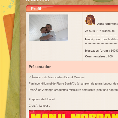
Profil
Absoludement
Je suis :
Un Bidonaute
Inscription :
dès le débu
Messages forum :
1429
Commentaires :
659
Présentation
PrÃ©sident de l'association Bide et Musique
Fan inconditionnel de Pierre BarthÃ¨s (champion de tennis buveur de
PossÃ¨de 2 mange-croquettes miauleurs ambulants (dont une sopran
Frappeur de Mourad
Croit Ã l'amour :