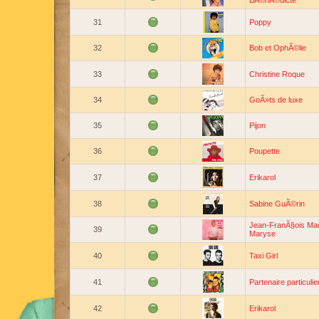
BÃ©nÃ©dicte
31
Poppy
32
Bob et OphÃ©lie
33
Christine Roque
34
GoÃ»ts de luxe
35
Pijon
36
Poupette
37
Erikarol
38
Sabine GuÃ©rin
Jean-FranÃ§ois Mau
39
Maryse
40
Taxi Girl
41
Partenaire particulie
42
Erikarol