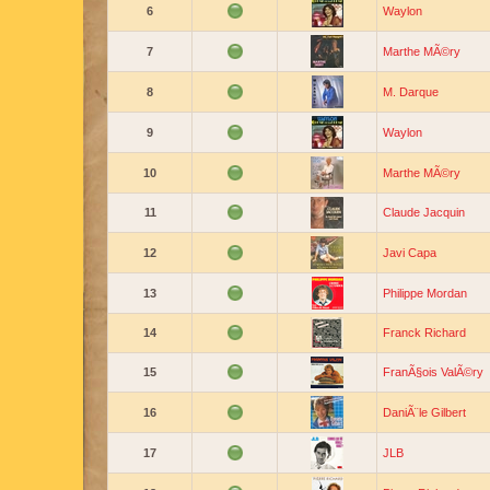
6
Waylon
7
Marthe MÃ©ry
8
M. Darque
9
Waylon
10
Marthe MÃ©ry
11
Claude Jacquin
12
Javi Capa
13
Philippe Mordan
14
Franck Richard
15
FranÃ§ois ValÃ©ry
16
DaniÃ¨le Gilbert
17
JLB