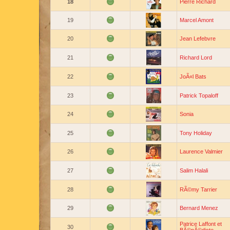
18
Pierre Richard
19
Marcel Amont
20
Jean Lefebvre
21
Richard Lord
22
JoÃ«l Bats
23
Patrick Topaloff
24
Sonia
25
Tony Holiday
26
Laurence Valmier
27
Salim Halali
28
RÃ©my Tarrier
29
Bernard Menez
Patrice Laffont et
30