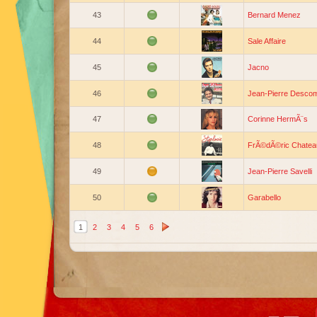
43
Bernard Menez
44
Sale Affaire
45
Jacno
46
Jean-Pierre Desco
47
Corinne HermÃ¨s
48
FrÃ©dÃ©ric Chatea
49
Jean-Pierre Savelli
50
Garabello
1
2
3
4
5
6