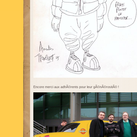
Encore merci aux adhÃ©rents pour leur gÃ©nÃ©rositÃ© !