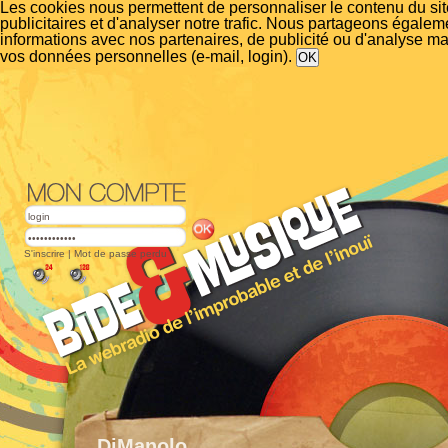
Les cookies nous permettent de personnaliser le contenu du si
publicitaires et d'analyser notre trafic. Nous partageons égalem
informations avec nos partenaires, de publicité ou d'analyse m
vos données personnelles (e-mail, login).
S'inscrire
|
Mot de passe perdu
DjManolo