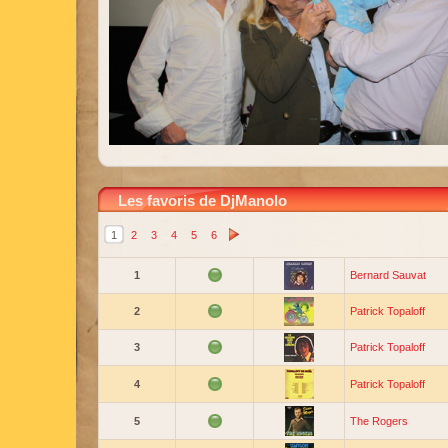
Les favoris de DjManolo
1
2
3
4
5
6
1
Bernard Sauvat
2
Patrick Topaloff
3
Patrick Topaloff
4
Patrick Topaloff
5
The Rogers