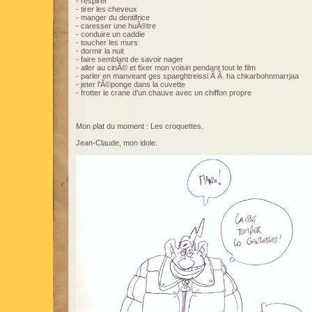
- respirer
- tirer les cheveux
- manger du dentifrice
- caresser une huÃ®tre
- conduire un caddie
- toucher les murs
- dormir la nuit
- faire semblant de savoir nager
- aller au cinÃ© et fixer mon voisin pendant tout le film
- parler en manveant ges spaeghtreissi Ã Ã ha chkarbohnmarrjaa
- jeter l'Ã©ponge dans la cuvette
- frotter le crane d'un chauve avec un chiffon propre
Mon plat du moment : Les croquettes.
Jean-Claude, mon idole.