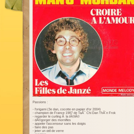
Passions :
- l'origami (3e dan, cocotte en papier d'or 2004)
- champion de France 1987 de TaÃ¯ Chi Dan ThÃ´n Frok
- regarder le curling Ã la tÃ©lÃ©
- dÃ©gorger des mornifles
- appeler l'ascenseur sans les doigts
- faire des pas
- jeter un œil de verre