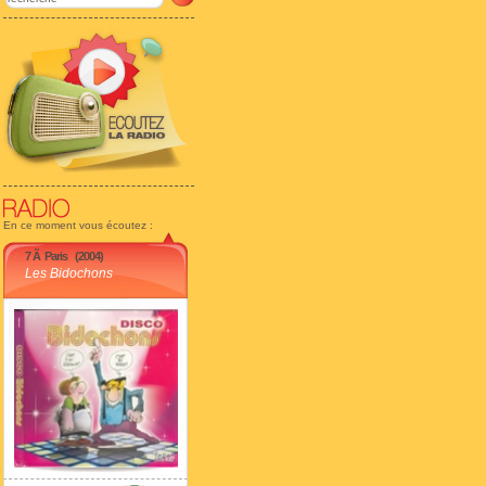
En ce moment vous écoutez :
7 Ã Paris
(2004)
Les Bidochons