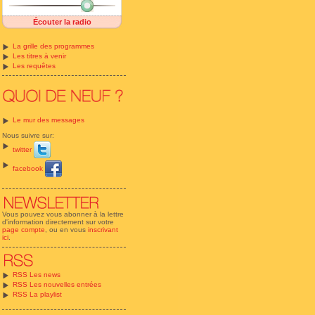
Écouter la radio
La grille des programmes
Les titres à venir
Les requêtes
Le mur des messages
Nous suivre sur:
twitter
facebook
Vous pouvez vous abonner à la lettre
d'information directement sur votre
page compte
, ou en vous
inscrivant
ici
.
RSS Les news
RSS Les nouvelles entrées
RSS La playlist