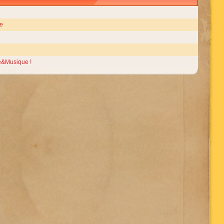
e
e&Musique !