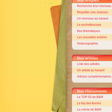
Nos disques
Recherche d'un morceau o
Requêter une chanson
Un morceau au hasard
Le pochettoscope
Nos thématiques
Les nouvelles entrées
Historiographie
Nos artistes
Liste des artistes
Un artiste au hasard
Articles complémentaires
Nos classements
Le TOP 50 de B&M
Le top des favoris
La crème de B&M