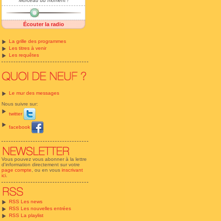
Morceau du moment !
Écouter la radio
La grille des programmes
Les titres à venir
Les requêtes
Le mur des messages
Nous suivre sur:
twitter
facebook
Vous pouvez vous abonner à la lettre
d'information directement sur votre
page compte
, ou en vous
inscrivant
ici
.
RSS Les news
RSS Les nouvelles entrées
RSS La playlist