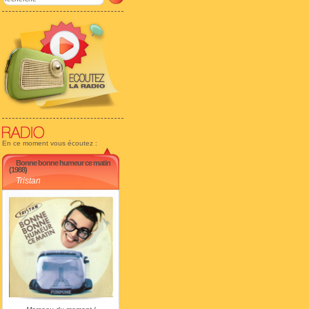
En ce moment vous écoutez :
Bonne bonne humeur ce matin
(1988)
Tristan