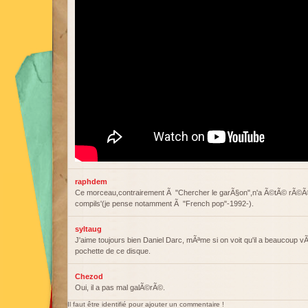
raphdem
Ce morceau,contrairement Ã "Chercher le garÃ§on",n'a Ã©tÃ© rÃ©Ã
compils'(je pense notamment Ã "French pop"-1992-).
syltaug
J'aime toujours bien Daniel Darc, mÃªme si on voit qu'il a beaucoup v
pochette de ce disque.
Chezod
Oui, il a pas mal galÃ©rÃ©.
Il faut être identifié pour ajouter un commentaire !