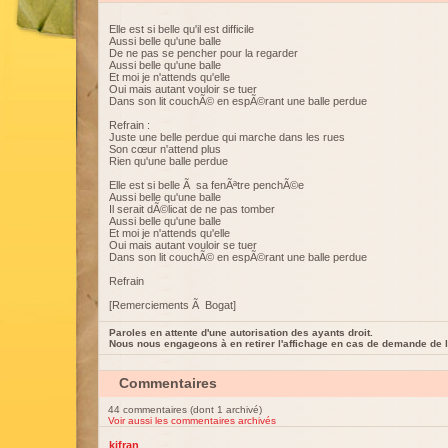
Elle est si belle qu'il est difficile
Aussi belle qu'une balle
De ne pas se pencher pour la regarder
Aussi belle qu'une balle
Et moi je n'attends qu'elle
Oui mais autant vouloir se tuer
Dans son lit couchÃ© en espÃ©rant une balle perdue
Refrain :
Juste une belle perdue qui marche dans les rues
Son cœur n'attend plus
Rien qu'une balle perdue
Elle est si belle Ã sa fenÃªtre penchÃ©e
Aussi belle qu'une balle
Il serait dÃ©licat de ne pas tomber
Aussi belle qu'une balle
Et moi je n'attends qu'elle
Oui mais autant vouloir se tuer
Dans son lit couchÃ© en espÃ©rant une balle perdue
Refrain
[Remerciements Ã Bogat]
Paroles en attente d'une autorisation des ayants droit.
Nous nous engageons à en retirer l'affichage en cas de demande de l
Commentaires
44 commentaires (dont 1 archivé)
Voir aussi les commentaires archivés
kifran