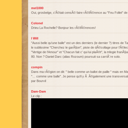
mel1000
Oui, grosbelge, c'Ã©tait censÃ© faire rÃ©fÃ©rence au "Feu Follet" d
Colonel
Drieu La Rochelle? Bonjour les rÃ©fÃ©rences!
I Will
"Aussi belle qu'une balle" est un des derniers (le dernier ?) titres de T
le sublissime "Cherchez le garÃ§on", piste de dÃ©collage pour l'Ã©l
"Vertige de l'Amour" et "Chacun fait c' qui lui plaÃ®t", la trilogie fr
80. Non ? Daniel Darc (alias Rozoum) poursuit sa carriÃ¨re solo.
compin
Dans ma rÃ©gion on dit: " belle comme un ballot de paille " mais en M
"… comme une balle". Je pense qu'il y Ã Ã©galement une transversali
par Bourvil
Dam-Dam
Le clip :