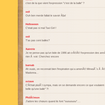
c'est de la que vient l'expression "c'est de la balle" ?
xxil
Ouh ben merde fallait le savoir Ã§a!
Helloween
C'etait pas si mal Taxi Girl !
xxil
T'as pas cent balles?
Xaintrie
Je ne pense pas qu'un bide de 1986 ait crÃ©Ã© l'expression des an
rien Ã voir. Cherchez encore
barnab
Ah ouais, on reconnait bien l'inspiration qui a amenÃ© MirwaÃ¯s Ã Ã©
Madonna…
octave
C'Ã©tait plutÃ´t sympa, mais on se demande encore ce que voulaient d
belle qu'une balle" ?!
PhilÃ©mon
J'adore les chœurs quand ils font "ouououou"….