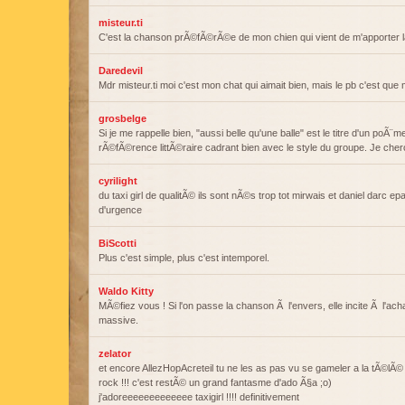
misteur.ti
C'est la chanson prÃ©fÃ©rÃ©e de mon chien qui vient de m'apporter l
Daredevil
Mdr misteur.ti moi c'est mon chat qui aimait bien, mais le pb c'est que 
grosbelge
Si je me rappelle bien, "aussi belle qu'une balle" est le titre d'un poÃ¨
rÃ©fÃ©rence littÃ©raire cadrant bien avec le style du groupe. Je ch
cyrilight
du taxi girl de qualitÃ© ils sont nÃ©s trop tot mirwais et daniel darc e
d'urgence
BiScotti
Plus c'est simple, plus c'est intemporel.
Waldo Kitty
MÃ©fiez vous ! Si l'on passe la chanson Ã l'envers, elle incite Ã l'ac
massive.
zelator
et encore AllezHopAcreteil tu ne les as pas vu se gameler a la tÃ©lÃ©
rock !!! c'est restÃ© un grand fantasme d'ado Ã§a ;o)
j'adoreeeeeeeeeeeee taxigirl !!!! definitivement