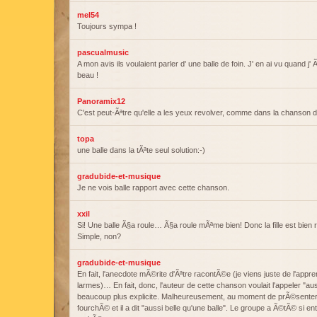
mel54
Toujours sympa !
pascualmusic
A mon avis ils voulaient parler d' une balle de foin. J' en ai vu quand j' Ã
beau !
Panoramix12
C'est peut-Ãªtre qu'elle a les yeux revolver, comme dans la chanson 
topa
une balle dans la tÃªte seul solution:-)
gradubide-et-musique
Je ne vois balle rapport avec cette chanson.
xxil
Si! Une balle Ã§a roule… Ã§a roule mÃªme bien! Donc la fille est bien 
Simple, non?
gradubide-et-musique
En fait, l'anecdote mÃ©rite d'Ãªtre racontÃ©e (je viens juste de l'app
larmes)… En fait, donc, l'auteur de cette chanson voulait l'appeler "aus
beaucoup plus explicite. Malheureusement, au moment de prÃ©senter
fourchÃ© et il a dit "aussi belle qu'une balle". Le groupe a Ã©tÃ© si 