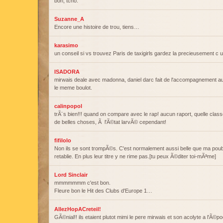
bon, tcho.
Suzanne_A
Encore une histoire de trou, tiens…
karasimo
un conseil si vs trouvez Paris de taxigirls gardez la precieusement c 
ISADORA
mirwais deale avec madonna, daniel darc fait de l'accompagnement au
le meme boulot.
calinpopol
trÃ¨s bien!!! quand on compare avec le rap! aucun raport, quelle class
de belles choses, Ã l'Ã©tat larvÃ© cependant!
fifilolo
Non ils se sont trompÃ©s. C'est normalement aussi belle que ma poube
retablie. En plus leur titre y ne rime pas.[tu peux Ã©diter toi-mÃªme]
Lord Sinclair
mmmmmmm c'est bon.
Fleure bon le Hit des Clubs d'Europe 1…
AllezHopACreteil!
GÃ©nial!! ils etaient plutot mimi le pere mirwais et son acolyte a l'Ã©po