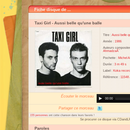
Fiche disque de ...
Taxi Girl
- Aussi belle qu'une balle
Titre :
Aussi belle q
Année :
1986
Auteurs compositeu
AhmadzaÃ¯
Pochette :
Michel 
Durée :
3 m 49 s
Label :
Koka recor
Référence :
11548 
Écouter le morceau
Audio
00:00
Player
Partager ce morceau
155 personnes
ont cette chanson dans leurs favoris !
Se procurer ce disque via CDandL
Paroles