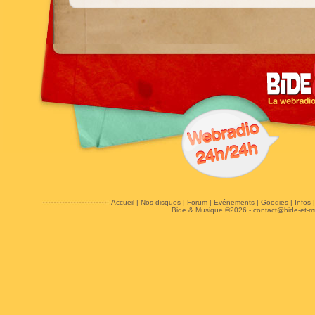
Accueil
|
Nos disques
|
Forum
|
Evénements
|
Goodies
|
Infos
Bide & Musique ©2026 -
contact@bide-et-m