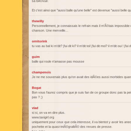
sa bÃ©vue.
Et c'est ainsi que "aussi balle qu'une belle" est devenue "aussi belle q
thewilly
Personnellement, je connaissais le refrain mais il m'Ã©tais impossible 
chanson. Une merveille…
ornitorink
tu vas au bal ki m'dit? j'lui dit ki? il m'dit toi! j'lui dit moi? il m'dit oui ! j'lui
guim
balle qui roule n'amasse pas mousse
champenois
Je ne me souvenais plus qu'on avait des idÃ©es aussi morbides quand
Bogat
Bon vous l'aurez compris que je suis fan de ce groupe donc pas la pein
pas ? ;)
vlad
si si, on va en dire plus.
www.taxigirl.org
uniquement pour ceux que cela interesse, il va bientot y avoir les an
pochette et la quasi-intÃ©gralitÃ© des revues de presse.