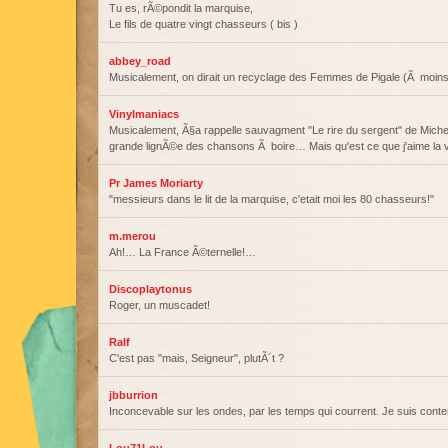
Tu es, rÃ©pondit la marquise,
Le fils de quatre vingt chasseurs ( bis )
abbey_road
Musicalement, on dirait un recyclage des Femmes de Pigale (Ã moins q
Vinylmaniacs
Musicalement, Ã§a rappelle sauvagment "Le rire du sergent" de Mich
grande lignÃ©e des chansons Ã boire… Mais qu'est ce que j'aime la 
Pr James Moriarty
"messieurs dans le lit de la marquise, c'etait moi les 80 chasseurs!"
m.merou
Ah!… La France Ã©ternelle!…
Discoplaytonus
Roger, un muscadet!
Ralf
C'est pas "mais, Seigneur", plutÃ´t ?
jbburrion
Inconcevable sur les ondes, par les temps qui courrent. Je suis conte