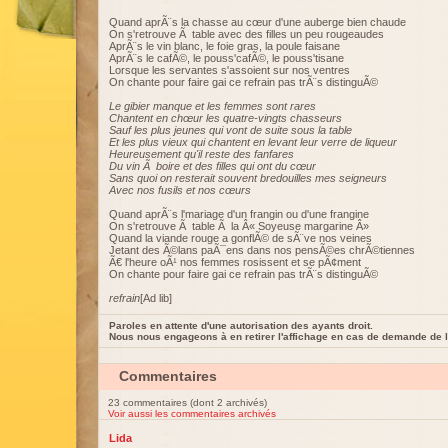
Quand aprÃ¨s la chasse au cœur d'une auberge bien chaude
On s'retrouve Ã table avec des filles un peu rougeaudes
AprÃ¨s le vin blanc, le foie gras, la poule faisane
AprÃ¨s le cafÃ©, le pouss'cafÃ©, le pouss'tisane
Lorsque les servantes s'assoient sur nos ventres
On chante pour faire gai ce refrain pas trÃ¨s distinguÃ©
Le gibier manque et les femmes sont rares
Chantent en chœur les quatre-vingts chasseurs
Sauf les plus jeunes qui vont de suite sous la table
Et les plus vieux qui chantent en levant leur verre de liqueur
Heureusement qu'il reste des fanfares
Du vin Ã boire et des filles qui ont du cœur
Sans quoi on resterait souvent bredouilles mes seigneurs
Avec nos fusils et nos cœurs
Quand aprÃ¨s l'mariage d'un frangin ou d'une frangine
On s'retrouve Ã table Ã la Â« Soyeuse margarine Â»
Quand la viande rouge a gonflÃ© de sÃ¨ve nos veines
Jetant des Ã©lans paÃ¯ens dans nos pensÃ©es chrÃ©tiennes
Ã€ l'heure oÃ¹ nos femmes rosissent et se pÃ¢ment
On chante pour faire gai ce refrain pas trÃ¨s distinguÃ©
refrain
[Ad lib]
Paroles en attente d'une autorisation des ayants droit.
Nous nous engageons à en retirer l'affichage en cas de demande de l
Commentaires
23 commentaires (dont 2 archivés)
Voir aussi les commentaires archivés
Lida