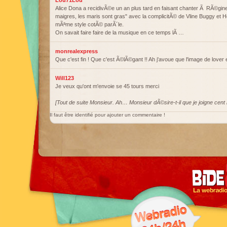
Lou71Lou
Alice Dona a recidivÃ©e un an plus tard en faisant chanter Ã RÃ©gin
maigres, les maris sont gras" avec la complicitÃ© de Vline Buggy et
mÃªme style cotÃ© parÃ´le.
On savait faire faire de la musique en ce temps lÃ …
monrealexpress
Que c'est fin ! Que c'est Ã©lÃ©gant !! Ah j'avoue que l'image de lover
Will123
Je veux qu'ont m'envoie se 45 tours merci
[Tout de suite Monsieur. Ah… Monsieur dÃ©sire-t-il que je joigne cent b
Il faut être identifié pour ajouter un commentaire !