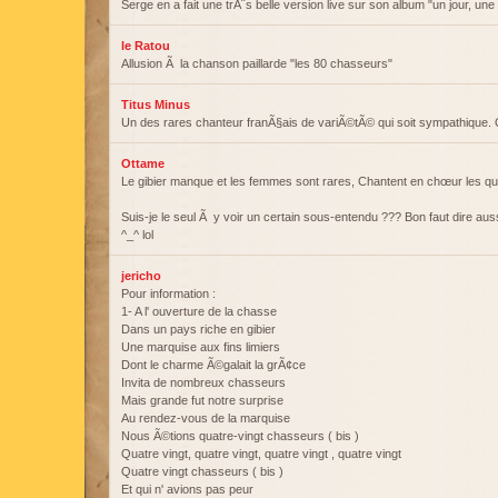
Serge en a fait une trÃ¨s belle version live sur son album "un jour, une 
le Ratou
Allusion Ã la chanson paillarde "les 80 chasseurs"
Titus Minus
Un des rares chanteur franÃ§ais de variÃ©tÃ© qui soit sympathique. Q
Ottame
Le gibier manque et les femmes sont rares, Chantent en chœur les qu
Suis-je le seul Ã y voir un certain sous-entendu ??? Bon faut dire aussi,
^_^ lol
jericho
Pour information :
1- A l' ouverture de la chasse
Dans un pays riche en gibier
Une marquise aux fins limiers
Dont le charme Ã©galait la grÃ¢ce
Invita de nombreux chasseurs
Mais grande fut notre surprise
Au rendez-vous de la marquise
Nous Ã©tions quatre-vingt chasseurs ( bis )
Quatre vingt, quatre vingt, quatre vingt , quatre vingt
Quatre vingt chasseurs ( bis )
Et qui n' avions pas peur