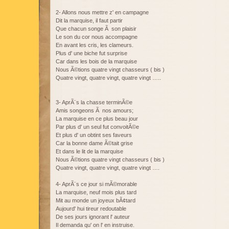
2- Allons nous mettre z' en campagne
Dit la marquise, il faut partir
Que chacun songe Ã son plaisir
Le son du cor nous accompagne
En avant les cris, les clameurs.
Plus d' une biche fut surprise
Car dans les bois de la marquise
Nous Ã©tions quatre vingt chasseurs ( bis )
Quatre vingt, quatre vingt, quatre vingt …..
3- AprÃ¨s la chasse terminÃ©e
Amis songeons Ã nos amours;
La marquise en ce plus beau jour
Par plus d' un seul fut convoitÃ©e
Et plus d' un obtint ses faveurs
Car la bonne dame Ã©tait grise
Et dans le lit de la marquise
Nous Ã©tions quatre vingt chasseurs ( bis )
Quatre vingt, quatre vingt, quatre vingt ….
4- AprÃ¨s ce jour si mÃ©morable
La marquise, neuf mois plus tard
Mit au monde un joyeux bÃ¢tard
Aujourd' hui tireur redoutable
De ses jours ignorant l' auteur
Il demanda qu' on l' en instruise.