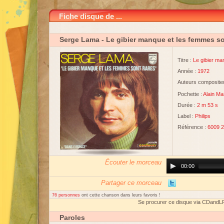
Fiche disque de ...
Serge Lama
- Le gibier manque et les femmes so
Titre :
Le gibier ma
Année :
1972
Auteurs compositeu
Pochette :
Alain Ma
Durée :
2 m 53 s
Label :
Philips
Référence :
6009 
Écouter le morceau
Audio
00:00
Player
Partager ce morceau
76 personnes
ont cette chanson dans leurs favoris !
Se procurer ce disque via CDandL
Paroles