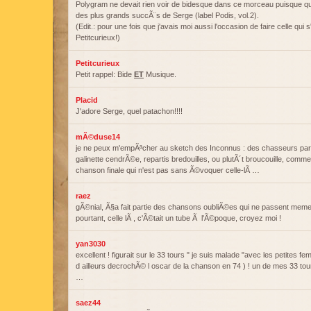
Polygram ne devait rien voir de bidesque dans ce morceau puisque qu'il
des plus grands succÃ¨s de Serge (label Podis, vol.2).
(Edit.: pour une fois que j'avais moi aussi l'occasion de faire celle qui 
Petitcurieux!)
Petitcurieux
Petit rappel: Bide
ET
Musique.
Placid
J'adore Serge, quel patachon!!!!
mÃ©duse14
je ne peux m'empÃªcher au sketch des Inconnus : des chasseurs parti
galinette cendrÃ©e, repartis bredouilles, ou plutÃ´t broucouille, comme
chanson finale qui n'est pas sans Ã©voquer celle-lÃ …
raez
gÃ©nial, Ã§a fait partie des chansons oubliÃ©es qui ne passent meme 
pourtant, celle lÃ , c'Ã©tait un tube Ã l'Ã©poque, croyez moi !
yan3030
excellent ! figurait sur le 33 tours " je suis malade "avec les petites fe
d ailleurs decrochÃ© l oscar de la chanson en 74 ) ! un de mes 33 tou
…
saez44