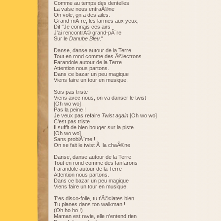
Comme au temps des dentelles
La valse nous entraÃ®ne
On vole, on a des ailes.
Grand-mÃ¨re, les larmes aux yeux,
Dit "Je connais ces airs
J'ai rencontrÃ© grand-pÃ¨re
Sur le
Danube Bleu
."
Danse, danse autour de la Terre
Tout en rond comme des Ã©lectrons
Farandole autour de la Terre
Attention nous partons.
Dans ce bazar un peu magique
Viens faire un tour en musique.
Sois pas triste
Viens avec nous, on va danser le twist
[Oh wo wo]
Pas la peine !
Je veux pas refaire
Twist again
[Oh wo wo]
C'est pas triste
Il suffit de bien bouger sur la piste
[Oh wo wo]
Sans problÃ¨me !
On se fait le twist Ã la chaÃ®ne
Danse, danse autour de la Terre
Tout en rond comme des fanfarons
Farandole autour de la Terre
Attention nous partons.
Dans ce bazar un peu magique
Viens faire un tour en musique.
T'es disco-folie, tu t'Ã©clates bien
Tu planes dans ton walkman !
(Oh ho ho !)
Maman est ravie, elle n'entend rien