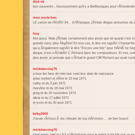
disk ok
bon souvenirs , heureusement qu'il y a BetMusiques pour rÃ©entendr
mon oncle ben
LE carton de l'Ã©tÃ© 84… A l'Ã©poque, j'Ã©tais dingue amoureux de 
hug
Moi aussi. Mais j'Ã©tais certainement plus jeune que toi quand c'est s
grande sœur plus Ã¢gÃ©e! En tout cas, le titre est signÃ© Chantal Ric
qui a Ã©galement signÃ© le titre "Encore une fois" pour HÃ©lÃ¨ne Sega
disque, il est crÃ©ditÃ© C.Richard dans les compositeurs. Et moi, com
plus jeune, je pensais que c'Ã©tait le grand Cliff Richard qui avait c
mickdancing76
a tous les fans de mini star voici leur date de naissance
arias norbert et nÃ©e le 10 mai 1971.
cathy et du 3 juin 1971
maryline et du 18 mai 1973
greg et du 20 novembre 1974
alicia et du 17 juillet 1973
et yvon et du 30 aout 1971
kirby2000
J'avais rÃ©ussi Ã les refouler de ma mÃ©moire…. eh ben bravo!
mickdancing76
lundi apres midi sur fr3 a l'Ã©mission pour le plaisir il ont fait voir un 