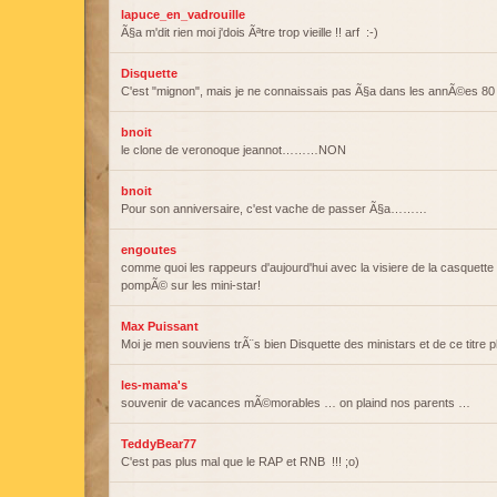
lapuce_en_vadrouille
Ã§a m'dit rien moi j'dois Ãªtre trop vieille !! arf :-)
Disquette
C'est "mignon", mais je ne connaissais pas Ã§a dans les annÃ©es 80
bnoit
le clone de veronoque jeannot………NON
bnoit
Pour son anniversaire, c'est vache de passer Ã§a………
engoutes
comme quoi les rappeurs d'aujourd'hui avec la visiere de la casquette en
pompÃ© sur les mini-star!
Max Puissant
Moi je men souviens trÃ¨s bien Disquette des ministars et de ce titre 
les-mama's
souvenir de vacances mÃ©morables … on plaind nos parents …
TeddyBear77
C'est pas plus mal que le RAP et RNB !!! ;o)