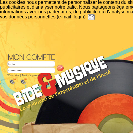
Les cookies nous permettent de personnaliser le contenu du si
publicitaires et d'analyser notre trafic. Nous partageons égalem
informations avec nos partenaires, de publicité ou d'analyse m
vos données personnelles (e-mail, login).
S'inscrire
|
Mot de passe perdu