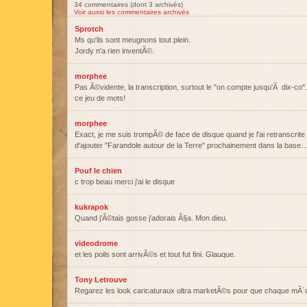
34 commentaires (dont 3 archivés)
Voir aussi les commentaires archivés
Sprotch
Ms qu'ils sont meugnons tout plein.
Jordy n'a rien inventÃ©.
morphee
Pas Ã©vidente, la transcription, surtout le "on compte jusqu'Ã dix-co".
ce jeu de mots!
morphee
Exact, je me suis trompÃ© de face de disque quand je l'ai retranscrite 
d'ajouter "Farandole autour de la Terre" prochainement dans la base
Pouf le chien
c trop beau merci j'ai le disque
kukrapok
Quand j'Ã©tais gosse j'adorais Ã§a. Mon dieu.
videodrome
et les poils sont arrivÃ©s et tout fut fini. Glauque.
Tony Letrouve
Regarez les look caricaturaux ultra marketÃ©s pour que chaque mÃ