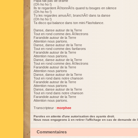
Papa fait pas de drame
(Oh ho ho !)
Ils te regardent Ã©tonnÃ©s quand tu bouges en silence
(Oh ho ho !)
Tu les regardes amusÃ©, branchÃ© dans ta danse
(Oh ho ho !)
Ta disco qui balance dans ton mini
Flashdance
.
Danse, danse autour de la Terre
Tout en rond comme des Ã©lectrons
Farandole autour de la Terre
Attention nous partons.
Danse, danse autour de la Terre
Tout en rond comme des fanfarons
Farandole autour de la Terre
Attention nous partons.
Danse, danse autour de la Terre
Tout en rond comme des Ã©lectrons
Farandole autour de la Terre
Attention nous partons
Danse, danse autour de la Terre
Tout en rond dans notre chanson
Farandole autour de la Terre
Attention nous partons
Danse, danse autour de la Terre
Tout en rond dans notre chanson
Farandole autour de la Terre
Attention nous partons.
Transcripteur :
morphee
Paroles en attente d'une autorisation des ayants droit.
Nous nous engageons à en retirer l'affichage en cas de demande de l
Commentaires