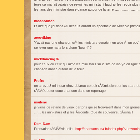
terre ca ma fait palaisir de revoir les mini star il faudrait les revoir pl
les fans des mini star danse danse autour de la terre ………………….
kassbonbon
Et dire que j'ai dansÃ© dessus durant un spectacle de l'Ã©cole primair
aeroviking
Y'avait pas une chanson oÃ¹ les ministars venaient en aide Ã un pov' 
se lever une nana lors d'une "boum" ?
mickdancing76
pour ceux ou celle qui aime les mini stars su le site de ina ya en ligne 
chanson danse autour de la terre
Frofro
on a revu 3 mini-star chez delarue ce soir (Ã©mission sur les stars de 
rÃ©Ã©couter cette chanson dans un reportage.
mailene
je viens de refaire de vieux cartons qui se trouvaient dans mon grenie
…… les mini-stars et je les Ã©coute. Que de souvenirs. gÃ©nial !
Dam-Dam
Prestation tÃ©lÃ©visuelle :
http://chansons.ina.fr/index.php?vue=not