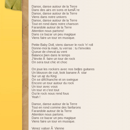
Danse, danse autour de la Terre
Dans des airs en sons et lumiÃ¨re
Danse, danse autour de la Terre
Viens dans notre univers
Danse, danse autour de la Terre
Tout en rond dans notre chanson
Farandole autour de la Terre
Attention nous partons!
Dans ce bazar un peu magique
Viens faire un tour en musique.
Petite Baby Doll, viens danser le rock 'n' roll
Donne-moi la main, tu verras : tu t'envoles
Queue de cheval au vent
Balance bien dans le temps
J'tinvite Ã faire un tour de rock
On sera tout chic et choc
On joue les rockers avec nos belles guitares
Un blouson de cuir, look banane Ã star
Sur un air du King
On se dÃ©hanche et on swingue
Encore un tour autour du rock
Un tour avec vous
Un tour et c'est tout
Oui le rock nous rend fous
Yeah !
Danse, danse autour de la Terre
Tout en rond comme des fanfarons
Farandole autour de la Terre
Attention nous partons.
Dans ce bazar un peu magique
Viens faire un tour en musique.
Venez valser Ã Vienne