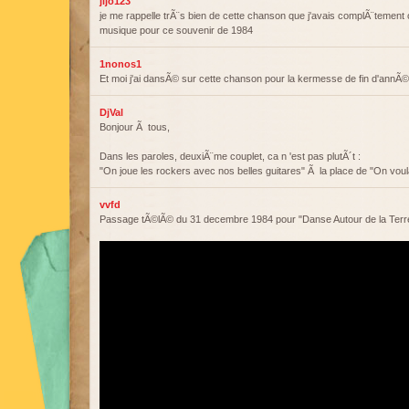
jijo123
je me rappelle trÃ¨s bien de cette chanson que j'avais complÃ¨tement 
musique pour ce souvenir de 1984
1nonos1
Et moi j'ai dansÃ© sur cette chanson pour la kermesse de fin d'annÃ©
DjVal
Bonjour Ã tous,
Dans les paroles, deuxiÃ¨me couplet, ca n 'est pas plutÃ´t :
"On joue les rockers avec nos belles guitares" Ã la place de "On voul
vvfd
Passage tÃ©lÃ© du 31 decembre 1984 pour "Danse Autour de la Terr