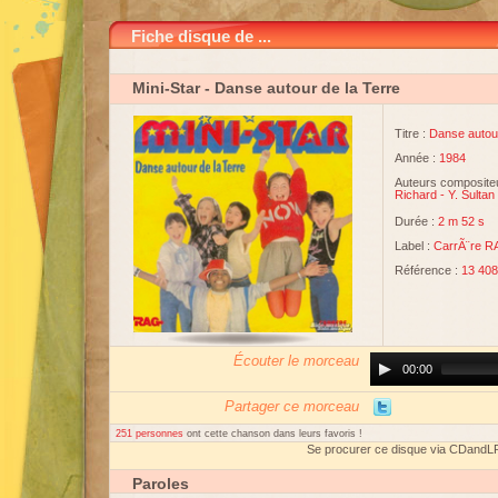
Fiche disque de ...
Mini-Star
- Danse autour de la Terre
Titre :
Danse autour
Année :
1984
Auteurs compositeu
Richard
-
Y. Sultan
Durée :
2 m 52 s
Label :
CarrÃ¨re 
Référence :
13 408
Écouter le morceau
Audio
00:00
Player
Partager ce morceau
251 personnes
ont cette chanson dans leurs favoris !
Se procurer ce disque via CDandL
Paroles