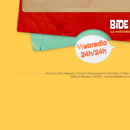
Accueil
|
Nos disques
|
Forum
|
Evénements
|
Goodies
|
Infos
Bide & Musique ©2026 -
contact@bide-et-m