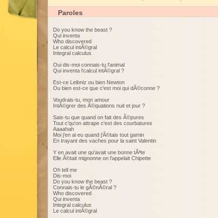
Paroles
Do you know the beast ?
Qui inventa
Who discovered
Le calcul intÃ©gral
Integral calculus
Oui dis-moi connais-tu l'animal
Qui inventa l'calcul intÃ©gral ?
Est-ce Leibniz ou bien Newton
Ou bien est-ce que c'est moi qui dÃ©conne ?
Voudrais-tu, mon amour
IntÃ©grer des Ã©quations nuit et jour ?
Sais-tu que quand on fait des Ã©pures
Tout c'qu'on attrape c'est des courbatures
Aaaahah
Moi j'en ai eu quand j'Ã©tais tout gamin
En trayant des vaches pour la saint Valentin
Y en avait une qu'avait une bonne tÃªte
Elle Ã©tait mignonne on l'appelait Chipette
Oh tell me
Dis-moi
Do you know the beast ?
Connais-tu le gÃ©nÃ©ral ?
Who discovered
Qui inventa
Integral calculus
Le calcul intÃ©gral