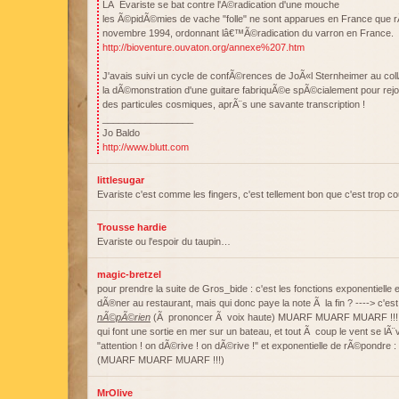
LÃ Evariste se bat contre l'Ã©radication d'une mouche
les Ã©pidÃ©mies de vache "folle" ne sont apparues en France que
novembre 1994, ordonnant lâ€™Ã©radication du varron en France.
http://bioventure.ouvaton.org/annexe%207.htm
J'avais suivi un cycle de confÃ©rences de JoÃ«l Sternheimer au collÃ¨
la dÃ©monstration d'une guitare fabriquÃ©e spÃ©cialement pour rej
des particules cosmiques, aprÃ¨s une savante transcription !
_________________
Jo Baldo
http://www.blutt.com
littlesugar
Evariste c'est comme les fingers, c'est tellement bon que c'est trop cou
Trousse hardie
Evariste ou l'espoir du taupin…
magic-bretzel
pour prendre la suite de Gros_bide : c'est les fonctions exponentielle e
dÃ®ner au restaurant, mais qui donc paye la note Ã la fin ? ----> c'est
nÃ©pÃ©rien
(Ã prononcer Ã voix haute) MUARF MUARF MUARF !!! Ou 
qui font une sortie en mer sur un bateau, et tout Ã coup le vent se lÃ¨ve
"attention ! on dÃ©rive ! on dÃ©rive !" et exponentielle de rÃ©pondre :
(MUARF MUARF MUARF !!!)
MrOlive