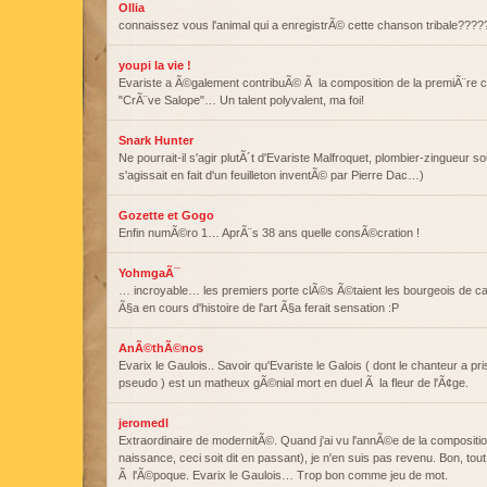
Ollia
connaissez vous l'animal qui a enregistrÃ© cette chanson tribale????
youpi la vie !
Evariste a Ã©galement contribuÃ© Ã la composition de la premiÃ¨re
"CrÃ¨ve Salope"… Un talent polyvalent, ma foi!
Snark Hunter
Ne pourrait-il s'agir plutÃ´t d'Evariste Malfroquet, plombier-zingueur s
s'agissait en fait d'un feuilleton inventÃ© par Pierre Dac…)
Gozette et Gogo
Enfin numÃ©ro 1… AprÃ¨s 38 ans quelle consÃ©cration !
YohmgaÃ¯
… incroyable… les premiers porte clÃ©s Ã©taient les bourgeois de ca
Ã§a en cours d'histoire de l'art Ã§a ferait sensation :P
AnÃ©thÃ©nos
Evarix le Gaulois.. Savoir qu'Evariste le Galois ( dont le chanteur a
pseudo ) est un matheux gÃ©nial mort en duel Ã la fleur de l'Ã¢ge.
jeromedl
Extraordinaire de modernitÃ©. Quand j'ai vu l'annÃ©e de la compositi
naissance, ceci soit dit en passant), je n'en suis pas revenu. Bon, tout
Ã l'Ã©poque. Evarix le Gaulois… Trop bon comme jeu de mot.