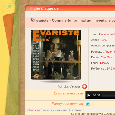
Fiche disque de ...
Ã‰variste
- Connais-tu l'animal qui inventa le c
Titre :
Connais-tu l'
Année :
1967
Auteurs compositeu
Pochette :
Photo :
Durée :
2 m 39 s
Label :
Disc'AZ
Référence :
EP 1 0
Voir plus d'images
Écouter le morceau
Audio
00:00
Player
Partager ce morceau
535 personnes
ont cette chanson dans leurs favoris !
Se procurer ce disque via CDandL