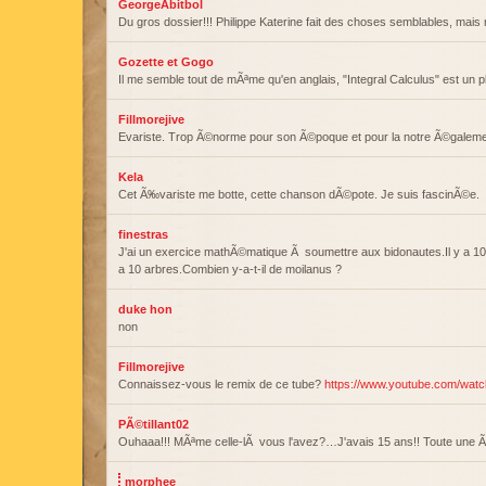
GeorgeAbitbol
Du gros dossier!!! Philippe Katerine fait des choses semblables, mai
Gozette et Gogo
Il me semble tout de mÃªme qu'en anglais, "Integral Calculus" est un
Fillmorejive
Evariste. Trop Ã©norme pour son Ã©poque et pour la notre Ã©galem
Kela
Cet Ã‰variste me botte, cette chanson dÃ©pote. Je suis fascinÃ©e.
finestras
J'ai un exercice mathÃ©matique Ã soumettre aux bidonautes.Il y a 10 m
a 10 arbres.Combien y-a-t-il de moilanus ?
duke hon
non
Fillmorejive
Connaissez-vous le remix de ce tube?
https://www.youtube.com/wa
PÃ©tillant02
Ouhaaa!!! MÃªme celle-lÃ vous l'avez?…J'avais 15 ans!! Toute une 
morphee