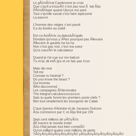
Le gÃ©nÃ©ral Cambronne je crois
Que c'qu'il a trouvÃ© c'est pas tout Ã fait Ã§a
PÃ©nÃ©lope quand Ulysse est parti
Tout c'qu'elle savait c'est faire tapisserie
La pauvre
L'homme des neiges c'est pareil
Il a du fondre au soleil
Est-ce AstÃ©rix ou AplusbÃ©galix
Pendant qu'vous y Ãªtes pourquoi pas Ã‰varix
Ã‰varix le gaulois ha ha ha
Non c'est pas moi, c'est ma sœur
Qu'a cassÃ© le calculateur
Quand je t'ai vue sur ton balcon
Tu m'as dit intÃ¨gre et ne fais pas l'con
Mais dis-moi
Tell me
Connais-tu l'animal ?
Do you know the beast ?
Qui inventa
Who discovered
Les campagnes Ã©lectorales
The integral calculussssssssss
Sais-tu quels furent les premiers porte-clefs ?
Ben tout simplement les bourgeois de Calais
C'que j'pense d'Antoine et de Jacques Dutronc
Ã‡a commence par C et Ã§a finit par ON
Sept cent millions de yÃ©yÃ©s
Ã€ travers le monde entier
Ã‡a n'fait jamais tout bien comptÃ©
Qu'un milliard quatre cent millions de pieds
YÃ©yÃ©yÃ©yÃ©yÃ©yÃ©yÃ© yÃ©yÃ©yÃ©yÃ©yÃ©yÃ©yÃ©