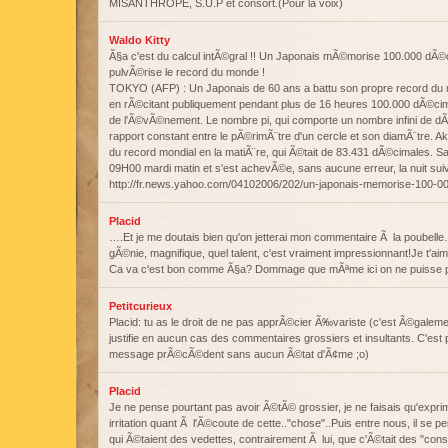
MISANTHROPE, S.U.P et consort.(Pour la voix)
Waldo Kitty
Ã§a c'est du calcul intÃ©gral !! Un Japonais mÃ©morise 100.000 dÃ©c
pulvÃ©rise le record du monde !
TOKYO (AFP) : Un Japonais de 60 ans a battu son propre record du
en rÃ©citant publiquement pendant plus de 16 heures 100.000 dÃ©ci
de l'Ã©vÃ©nement. Le nombre pi, qui comporte un nombre infini de 
rapport constant entre le pÃ©rimÃ¨tre d'un cercle et son diamÃ¨tre. 
du record mondial en la matiÃ¨re, qui Ã©tait de 83.431 dÃ©cimales.
09H00 mardi matin et s'est achevÃ©e, sans aucune erreur, la nuit su
http://fr.news.yahoo.com/04102006/202/un-japonais-memorise-100-000
Placid
….Et je me doutais bien qu'on jetterai mon commentaire Ã la poubelle
gÃ©nie, magnifique, quel talent, c'est vraiment impressionnant!Je t'aim
Ca va c'est bon comme Ã§a? Dommage que mÃªme ici on ne puisse pa
Petitcurieux
Placid: tu as le droit de ne pas apprÃ©cier Ã‰variste (c'est Ã©gale
justifie en aucun cas des commentaires grossiers et insultants. C'est 
message prÃ©cÃ©dent sans aucun Ã©tat d'Ã¢me ;o)
Placid
Je ne pense pourtant pas avoir Ã©tÃ© grossier, je ne faisais qu'exprim
irritation quant Ã l'Ã©coute de cette.."chose"..Puis entre nous, il se p
qui Ã©taient des vedettes, contrairement Ã lui, que c'Ã©tait des "cons",