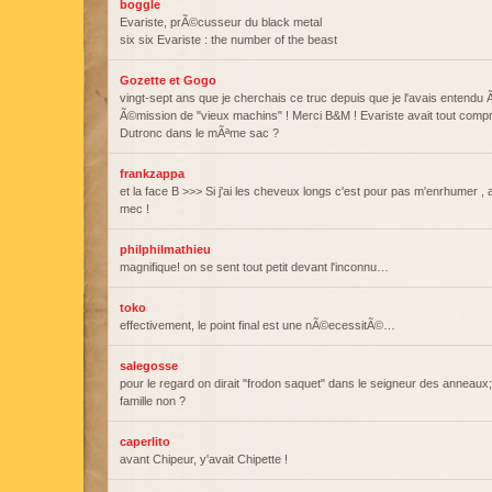
boggle
Evariste, prÃ©cusseur du black metal
six six Evariste : the number of the beast
Gozette et Gogo
vingt-sept ans que je cherchais ce truc depuis que je l'avais entendu 
Ã©mission de "vieux machins" ! Merci B&M ! Evariste avait tout comp
Dutronc dans le mÃªme sac ?
frankzappa
et la face B >>> Si j'ai les cheveux longs c'est pour pas m'enrhumer , 
mec !
philphilmathieu
magnifique! on se sent tout petit devant l'inconnu…
toko
effectivement, le point final est une nÃ©ecessitÃ©…
salegosse
pour le regard on dirait "frodon saquet" dans le seigneur des anneaux;
famille non ?
caperlito
avant Chipeur, y'avait Chipette !