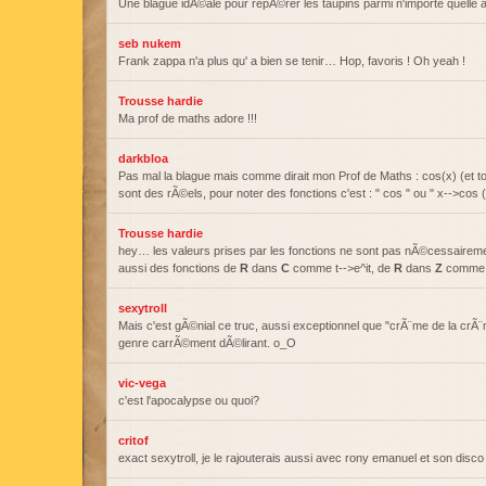
Une blague idÃ©ale pour repÃ©rer les taupins parmi n'importe quelle
seb nukem
Frank zappa n'a plus qu' a bien se tenir… Hop, favoris ! Oh yeah !
Trousse hardie
Ma prof de maths adore !!!
darkbloa
Pas mal la blague mais comme dirait mon Prof de Maths : cos(x) (et to
sont des rÃ©els, pour noter des fonctions c'est : " cos " ou " x-->cos (
Trousse hardie
hey… les valeurs prises par les fonctions ne sont pas nÃ©cessairement
aussi des fonctions de
R
dans
C
comme t-->e^it, de
R
dans
Z
comme x-
sexytroll
Mais c'est gÃ©nial ce truc, aussi exceptionnel que "crÃ¨me de la crÃ
genre carrÃ©ment dÃ©lirant. o_O
vic-vega
c'est l'apocalypse ou quoi?
critof
exact sexytroll, je le rajouterais aussi avec rony emanuel et son disco 