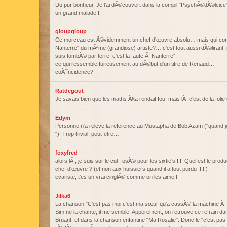
Du pur bonheur. Je l'ai dÃ©couvert dans la compil "PsychÃ©dÃ©lcice" 
un grand malade !!
gloupgloup
Ce morceau est Ã©videmment un chef d'œuvre absolu… mais qui co
Nanterre" du mÃªme (grandiose) artiste?… c'est tout aussi dÃ©lirant
suis tombÃ© par terre, c'est la faute Ã Nanterre",
ce qui ressemble furieusement au dÃ©but d'un titre de Renaud…
coÃ¯ncidence?
Ratdegout
Je savais bien que les maths Ã§a rendait fou, mais lÃ c'est de la folie
Edym
Personne n'a releve la reference au Mustapha de Bob Azam ("quand je
"). Trop trivial, peut-etre…
foxyfred
alors lÃ , je suis sur le cul ! osÃ© pour les sixtie's !!!! Quel est le prod
chef d'œuvre ? (et non aux huissiers quand il a tout perdu !!!!!)
evariste, t'es un vrai cinglÃ© comme on les aime !
Jilka6
La chanson "C'est pas moi c'est ma sœur qu'a cassÃ© la machine Ã v
Sim ne la chante, il me semble. Apperement, on retrouve ce refrain dan
Bruant, et dans la chanson enfantine "Ma Rosalie". Donc le "c'est pas