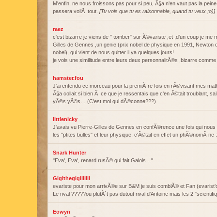
M'enfin, ne nous froissons pas pour si peu, Ã§a n'en vaut pas la peine j
passera voilÃ tout.
[Tu vois que tu es raisonnable, quand tu veux ;o)]
raez
c'est bizarre je viens de " tomber" sur Ã©variste ,et ,d'un coup je m
Gilles de Gennes ,un genie (prix nobel de physique en 1991, Newton
nobel), qui vient de nous quitter il ya quelques jours!
je vois une similitude entre leurs deux personnalitÃ©s ,bizarre comme 
hamster.fou
J'ai entendu ce morceau pour la premiÃ¨re fois en rÃ©visant mes ma
Ã§a collait si bien Ã ce que je ressentais que c'en Ã©tait troublant, sa
yÃ©s yÃ©s… (C'est moi qui dÃ©conne???)
littlenicky
J'avais vu Pierre-Gilles de Gennes en confÃ©rence une fois qui nous 
les "ptites bulles" et leur physique, c'Ã©tait en effet un phÃ©nomÃ¨ne :
Snark Hunter
"Eva', Eva', renard rusÃ© qui fait Galois…"
Gigithegigiiiiiii
evariste pour mon arrivÃ©e sur B&M je suis comblÃ© et Fan (evarist'o
Le rival ?????ou plutÃ´t pas dutout rival d'Antoine mais les 2 "scienti
Eowyn