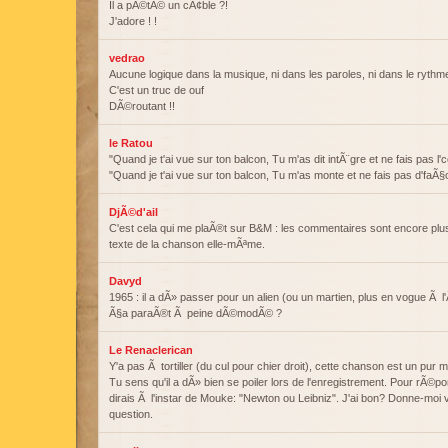
Il a pÃ©tÃ© un cÃ¢ble ?!
J'adore ! !
vedrao
Aucune logique dans la musique, ni dans les paroles, ni dans le rythm
C'est un truc de ouf
DÃ©routant !!
le Ratou
"Quand je t'ai vue sur ton balcon, Tu m'as dit intÃ¨gre et ne fais pas l'
"Quand je t'ai vue sur ton balcon, Tu m'as monte et ne fais pas d'fa
DjÃ©d'ail
C'est cela qui me plaÃ®t sur B&M : les commentaires sont encore plu
texte de la chanson elle-mÃªme.
Davyd
1965 : il a dÃ» passer pour un alien (ou un martien, plus en vogue Ã l
Ã§a paraÃ®t Ã peine dÃ©modÃ© ?
Le Renaclerican
Y'a pas Ã tortiller (du cul pour chier droit), cette chanson est un pur m
Tu sens qu'il a dÃ» bien se poiler lors de l'enregistrement. Pour rÃ©p
dirais Ã l'instar de Mouke: "Newton ou Leibniz". J'ai bon? Donne-moi 
question.