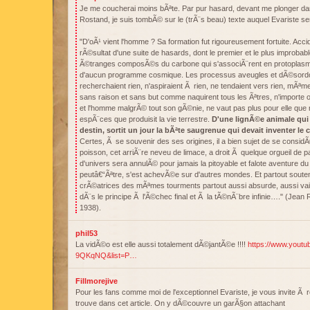
Je me coucherai moins bÃªte. Par pur hasard, devant me plonger da
Rostand, je suis tombÃ© sur le (trÃ¨s beau) texte auquel Evariste sem
"D'oÃ¹ vient l'homme ? Sa formation fut rigoureusement fortuite. Accide
rÃ©sultat d'une suite de hasards, dont le premier et le plus improba
Ã©tranges composÃ©s du carbone qui s'associÃ¨rent en protoplasme
d'aucun programme cosmique. Les processus aveugles et dÃ©sordo
recherchaient rien, n'aspiraient Ã rien, ne tendaient vers rien, mÃªm
sans raison et sans but comme naquirent tous les Ãªtres, n'importe
et l'homme malgrÃ© tout son gÃ©nie, ne vaut pas plus pour elle que n'
espÃ¨ces que produisit la vie terrestre.
D'une lignÃ©e animale qui 
destin, sortit un jour la bÃªte saugrenue qui devait inventer le c
Certes, Ã se souvenir des ses origines, il a bien sujet de se considÃ
poisson, cet arriÃ¨re neveu de limace, a droit Ã quelque orgueil de 
d'univers sera annulÃ© pour jamais la pitoyable et falote aventure d
peutâ€“Ãªtre, s'est achevÃ©e sur d'autres mondes. Et partout souten
crÃ©atrices des mÃªmes tourments partout aussi absurde, aussi va
dÃ¨s le principe Ã l'Ã©chec final et Ã la tÃ©nÃ¨bre infinie…." (Jean 
1938).
phil53
La vidÃ©o est elle aussi totalement dÃ©jantÃ©e !!!!
https://www.yout
9QKqNQ&list=P…
Fillmorejive
Pour les fans comme moi de l'exceptionnel Evariste, je vous invite Ã 
trouve dans cet article. On y dÃ©couvre un garÃ§on attachant