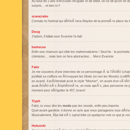
Au bout de 2 ans d'Ã©coute rÃ©guliÃ¨re de B&M, on se dit qu'on ne dev
surpris… et ben si !!
scaracrabe
Connais-tu l'animal qui dÃ©trÃ´nera Waylon de la premiÃ¨re place du 
Doug
J'adore, il fallait oser Evariste l'a fait!
barbecue
Enfin une chanson qui cible les mathematiciens ! Seul hic : la pochette
chimistes… mais bon on fera abstraction… Merci Evariste
Fakir
Je me souviens d'une interview de ce personnage Ã la TÃ©lÃ© (chain
justifiait sa coiffure en Ã©voquant les Mods (et non les Moods) (coiff
en avant). Il prÃ©tendait avoir le style "Mocker", en avant d'un cÃ´t
avait Ã©tÃ© trÃ¨s Ã©phÃ©mÃ¨re, un mois aprÃ¨s, plus personne ne par
moment pour dÃ©gotter le 45T, bravo!
Tryph
Fakir, tu veux dire les
mods
pas les moods, enfin peu importe.
Quel avant-gardiste: il donne un avis que nous partageons tous dÃ©s
Musicalement, Ã§a fait trÃ¨s spiral tribe (si quelqu'un voit ce que je ve
Hokutoki