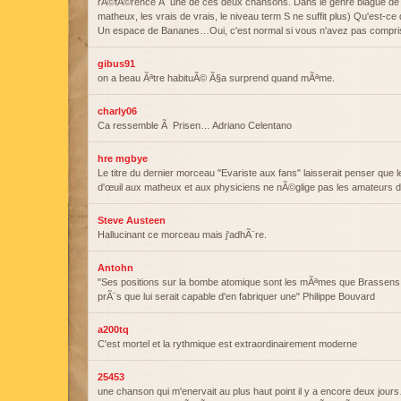
rÃ©fÃ©rence Ã une de ces deux chansons. Dans le genre blague de m
matheux, les vrais de vrais, le niveau term S ne suffit plus) Qu'est-ce
Un espace de Bananes…Oui, c'est normal si vous n'avez pas compri
gibus91
on a beau Ãªtre habituÃ© Ã§a surprend quand mÃªme.
charly06
Ca ressemble Ã Prisen… Adriano Celentano
hre mgbye
Le titre du dernier morceau "Evariste aux fans" laisserait penser que l
d'œuil aux matheux et aux physiciens ne nÃ©glige pas les amateurs 
Steve Austeen
Hallucinant ce morceau mais j'adhÃ¨re.
Antohn
"Ses positions sur la bombe atomique sont les mÃªmes que Brassens
prÃ¨s que lui serait capable d'en fabriquer une" Philippe Bouvard
a200tq
C'est mortel et la rythmique est extraordinairement moderne
25453
une chanson qui m'enervait au plus haut point il y a encore deux jours…