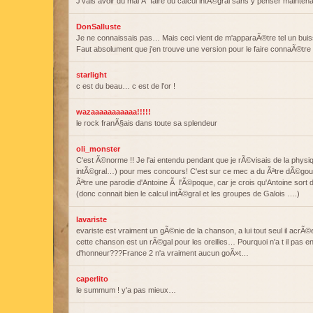
J'vais avoir du mal Ã faire du calcul intÃ©gral sans y penser maintenan
DonSalluste
Je ne connaissais pas… Mais ceci vient de m'apparaÃ®tre tel un buiss
Faut absolument que j'en trouve une version pour le faire connaÃ®tre
starlight
c est du beau… c est de l'or !
wazaaaaaaaaaaa!!!!!
le rock franÃ§ais dans toute sa splendeur
oli_monster
C'est Ã©norme !! Je l'ai entendu pendant que je rÃ©visais de la physiq
intÃ©gral…) pour mes concours! C'est sur ce mec a du Ãªtre dÃ©gou
Ãªtre une parodie d'Antoine Ã l'Ã©poque, car je crois qu'Antoine sort
(donc connait bien le calcul intÃ©gral et les groupes de Galois ….)
lavariste
evariste est vraiment un gÃ©nie de la chanson, a lui tout seul il acrÃ
cette chanson est un rÃ©gal pour les oreilles… Pourquoi n'a t il pas e
d'honneur???France 2 n'a vraiment aucun goÃ»t…
caperlito
le summum ! y'a pas mieux…