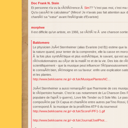
Doc Frank N. Stein
Et personne n'a vu la rÃ©fÃ©rence Ã
Sim
?? "c'est pas moi, c'est ma
Qu'a cassÃ© le calculateur" {Mince! Je n'avais pas fait attention aux d
chantÃ© sa "sœur" avant l'intÃ©grale d'Evariste}
morphee
Il est difficile qu'un artiste, en 1966, se rÃ©fÃ¨re Ã une chanson sortie
Baldomero
Le physicien JoÃ«l Sternheimer (alias Evariste (nd B)) estime que l
la nature quand, pour tenter de la comprendre, elle la casse en mo
Ã la fois plus synthÃ©tique et plus esthÃ©tique, le savant, qui est au
rÃ©volutionnaires au cÃ¦ur de la matiÃ¨re et de la vie. Des lois de 
scientifiquement - que la musique peut influencer l'Ã©panouissement 
le connaÃ®t bien, tÃ©moigne en sa faveur: enfin une explication satis
et les plantes.
http://www.bekkoame.ne.jp/~dr.fuk/MusiquePlantesNC…
JoÃ«l Sternheimer a aussi remarquÃ© que l'harmonie de ces musique
le rÃ©pertoire humain. C'est le cas notamment de La Chanson Des
populaire de l'aprÃ¨s-guerre), Love Me Tender ou 0 Sole Mio. Le pas
composÃ©e par Di Capua et chantÃ©e entre autres parTino Rossi, Da
correspond Ã la musique de la protÃ©ine ATP 6 du tournesol
http://www.bekkoame.ne.jp/~dr.fuk/ScoreF/PF1-1.gif
http://www.bekkoame.ne.jp/~dr.fuk/Journal/JoelPhot…