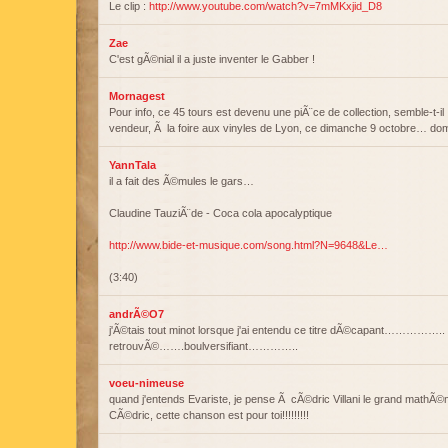
Le clip :
http://www.youtube.com/watch?v=7mMKxjid_D8
Zae
C'est gÃ©nial il a juste inventer le Gabber !
Mornagest
Pour info, ce 45 tours est devenu une piÃ¨ce de collection, semble-t-il
vendeur, Ã la foire aux vinyles de Lyon, ce dimanche 9 octobre… domm
YannTala
il a fait des Ã©mules le gars…
Claudine TauziÃ¨de - Coca cola apocalyptique
http://www.bide-et-musique.com/song.html?N=9648&Le…
(3:40)
andrÃ©O7
j'Ã©tais tout minot lorsque j'ai entendu ce titre dÃ©capant…………….. t
retrouvÃ©…….boulversifiant…………..
voeu-nimeuse
quand j'entends Evariste, je pense Ã cÃ©dric Villani le grand mathÃ
CÃ©dric, cette chanson est pour toi!!!!!!!!!