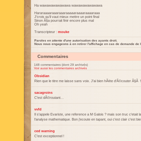
Ha wawawawawawawa wawawawawawawa
Hararaaaaraaaraaaraaaaaraaaaraaaaraaa
J'crois qu'il vaut mieux mettre un point final
Sinon Ã§a pourrait finir encore plus mal
Oh yeah
Transcripteur :
mouke
Paroles en attente d'une autorisation des ayants droit.
Nous nous engageons à en retirer l'affichage en cas de demande de l
Commentaires
148 commentaires (dont 29 archivés)
Voir aussi les commentaires archivés
Obsidian
Rien que le titre me laisse sans voix. J'ai bien hÃ¢te d'Ã©couter Ã§Ã 
sacagroins
C'est dÃ©routant…
vvfd
Il s'appele Evariste, une reference a M Galois ? mais son truc c'etait 
l'analyse mathematique. Bon j'ecoute en tapant, oui c'est clair c'est bi
ced warning
C'est exceptionnel !