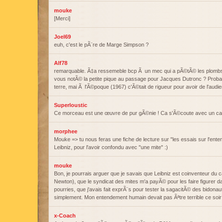
mouke
[Merci]
Joel69
euh, c'est le pÃ¨re de Marge Simpson ?
Alf78
remarquable. Ã‡a ressemeble bcp Ã un mec qui a pÃ©tÃ© les plomb
vous notÃ© la petite pique au passage pour Jacques Dutronc ? Proba
terre, mai Ã l'Ã©poque (1967) c'Ã©tait de rigueur pour avoir de l'aud
Superloustic
Ce morceau est une œuvre de pur gÃ©nie ! Ca s'Ã©coute avec un c
morphee
Mouke => tu nous feras une fiche de lecture sur "les essais sur l'en
Leibniz, pour l'avoir confondu avec "une mite" :)
mouke
Bon, je pourrais arguer que je savais que Leibniz est coinventeur du c
Newton), que le syndicat des mites m'a payÃ© pour les faire figurer 
pourries, que j'avais fait exprÃ¨s pour tester la sagacitÃ© des bidona
simplement. Mon entendement humain devait pas Ãªtre terrible ce soir 
x-Coach