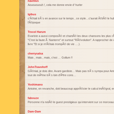
nautilus
Aououououh !, cela me donne envie d' hurler
lgibus
c'Ã©tait trÃ¨s en avance sur le temps , ce style…c'aurait Ã©tÃ© le hub
l'Ã©poque
Trocol Harum
Evariste a aussi composÃ© et chantÃ© les deux chansons les plus rÃ
"C'est la faute Ã Nanterre" et surtout "RÃ©volution". A rapprocher d
livre "Et si je m'Ã©tais trompÃ© de vie ….).
cherrysalsa
Mais , mais , mais, c'est … Gollum !!
JohnTravoltoff
GÃ©nial, je dois dire. Avant-gardiste… Mais pas trÃ¨s sympa pour Anto
tout de mÃªme trÃ¨s loin d'Ãªtre cons…
Yoshimano
Antoine, en revanche, doit beaucoup apprÃ©cier le calcul intÃ©gral, e
fabouze
Personne n'a notÃ© le guest prestigieux qui intervient sur ce morceau
Dam-Dam