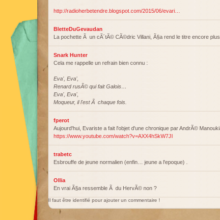
http://radioherbetendre.blogspot.com/2015/06/evari…
BletteDuGevaudan
La pochette Ã un cÃ´tÃ© CÃ©dric Villani, Ã§a rend le titre encore plus
Snark Hunter
Cela me rappelle un refrain bien connu :
Eva', Eva',
Renard rusÃ© qui fait Galois…
Eva', Eva',
Moqueur, il l'est Ã chaque fois.
fperot
Aujourd'hui, Evariste a fait l'objet d'une chronique par AndrÃ© Manou
https://www.youtube.com/watch?v=AXX4hSkW7JI
trabetc
Esbrouffe de jeune normalien (enfin… jeune a l'epoque) .
Ollia
En vrai Ã§a ressemble Ã du HervÃ© non ?
Il faut être identifié pour ajouter un commentaire !