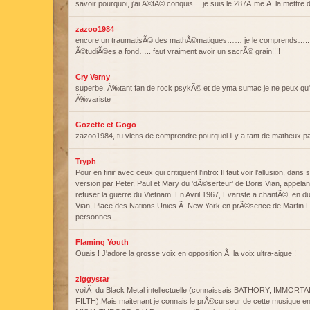
savoir pourquoi, j'ai Ã©tÃ© conquis… je suis le 287Ã¨me Ã la mettre
zazoo1984
encore un traumatisÃ© des mathÃ©matiques…… je le comprends….. et 
Ã©tudiÃ©es a fond….. faut vraiment avoir un sacrÃ© grain!!!!
Cry Verny
superbe. Ã‰tant fan de rock psykÃ© et de yma sumac je ne peux qu
Ã‰variste
Gozette et Gogo
zazoo1984, tu viens de comprendre pourquoi il y a tant de matheux pa
Tryph
Pour en finir avec ceux qui critiquent l'intro: Il faut voir l'allusion, dans
version par Peter, Paul et Mary du 'dÃ©serteur' de Boris Vian, appela
refuser la guerre du Vietnam. En Avril 1967, Evariste a chantÃ©, en 
Vian, Place des Nations Unies Ã New York en prÃ©sence de Martin Lut
personnes.
Flaming Youth
Ouais ! J'adore la grosse voix en opposition Ã la voix ultra-aigue !
ziggystar
voilÃ du Black Metal intellectuelle (connaissais BATHORY, IMMORT
FILTH).Mais maitenant je connais le prÃ©curseur de cette musique