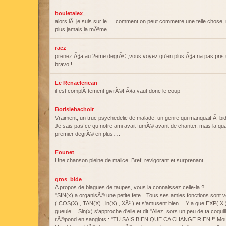
bouletalex
alors lÃ je suis sur le … comment on peut commetre une telle chose,
plus jamais la mÃªme
raez
prenez Ã§a au 2eme degrÃ© ,vous voyez qu'en plus Ã§a na pas pris u
bravo !
Le Renaclerican
il est complÃ¨tement givrÃ©! Ã§a vaut donc le coup
Borislehachoir
Vraiment, un truc psychedelic de malade, un genre qui manquait Ã b
Je sais pas ce qu notre ami avait fumÃ© avant de chanter, mais la qual
premier degrÃ© en plus….
Founet
Une chanson pleine de malice. Bref, revigorant et surprenant.
gros_bide
A propos de blagues de taupes, vous la connaissez celle-la ?
"SIN(x) a organisÃ© une petite fete…Tous ses amies fonctions sont 
( COS(X) , TAN(X) , ln(X) , XÂ² ) et s'amusent bien… Y a que EXP( X ) q
gueule… Sin(x) s'approche d'elle et dit "Allez, sors un peu de ta coqui
rÃ©pond en sanglots : "TU SAIS BIEN QUE CA CHANGE RIEN !" Moua