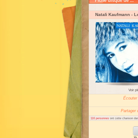
Fiche disque de ...
Natali Kaufmann
- L
Voir p
Écouter
Partager
116 personnes
ont cette chanson dan