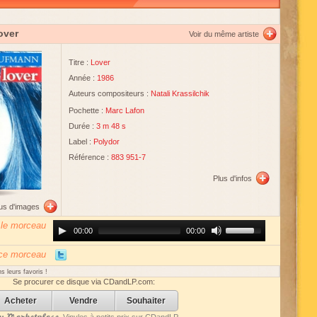
over
Voir du même artiste
Titre :
Lover
Année :
1986
Auteurs compositeurs :
Natali Krassilchik
Pochette :
Marc Lafon
Durée :
3 m 48 s
Label :
Polydor
Référence :
883 951-7
Plus d'infos
lus d'images
 le morceau
Audio
Use
00:00
00:00
Player
Up/Down
Arrow
keys
 ce morceau
to
increase
s leurs favoris !
or
Se procurer ce disque via CDandLP.com:
decrease
volume.
Acheter
Vendre
Souhaiter