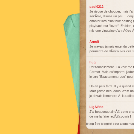
paul0212
Je risque de choquer, mais j'a
soirÃ©e, disons un peu… coqui
chanter lors d'un faux casting 
playback sur "lover". Eh bien, 
mis une vingtaine d'annÃ©es Ã
Arnulf
Je n'avais jamais entendu cet
permettre de dÃ©couvrir ces 
hug
Personnellement : La voix me fa
Farmer. Mais qu'importe, j'ad
le titre "Exactement rose" pou
Un an plus tard : Il y a quand
Mais j'aime beaucoup, c'est un
je devais l'entendre Ã la radio
LigÃ©rio
J'ai beaucoup aimÃ© cette c
de me la faire redÃ©couvrir !
Il faut être identifié pour ajouter 