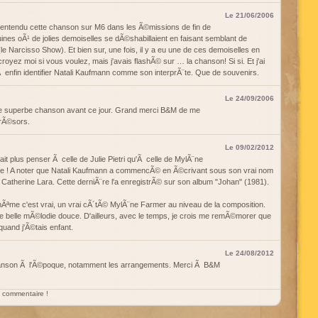
Le 21/06/2006
i entendu cette chanson sur M6 dans les Ã©missions de fin de
nes oÃ¹ de jolies demoiselles se dÃ©shabillaient en faisant semblant de
(le Narcisso Show). Et bien sur, une fois, il y a eu une de ces demoiselles en
croyez moi si vous voulez, mais j'avais flashÃ© sur … la chanson! Si si. Et j'ai
 enfin identifier Natali Kaufmann comme son interprÃ¨te. Que de souvenirs.
Le 24/09/2006
te superbe chanson avant ce jour. Grand merci B&M de me
trÃ©sors.
Le 09/02/2012
it plus penser Ã celle de Julie Pietri qu'Ã celle de MylÃ¨ne
ore ! A noter que Natali Kaufmann a commencÃ© en Ã©crivant sous son vrai nom
r Catherine Lara. Cette derniÃ¨re l'a enregistrÃ© sur son album "Johan" (1981).
 mÃªme c'est vrai, un vrai cÃ´tÃ© MylÃ¨ne Farmer au niveau de la composition.
e belle mÃ©lodie douce. D'ailleurs, avec le temps, je crois me remÃ©morer que
 quand j'Ã©tais enfant.
Le 24/08/2012
hanson Ã l'Ã©poque, notamment les arrangements. Merci Ã B&M
un commentaire !