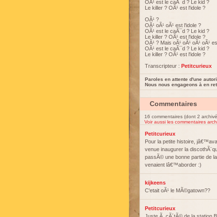
OÃ¹ est le caÃ¯d ? Le kid ?
Le killer ? OÃ¹ est l'idole ?
OÃ¹ ?
OÃ¹ oÃ¹ oÃ¹ est l'idole ?
OÃ¹ est le caÃ¯d ? Le kid ?
Le killer ? OÃ¹ est l'idole ?
OÃ¹ ? Mais oÃ¹ oÃ¹ oÃ¹ oÃ¹ est 
OÃ¹ est le caÃ¯d ? Le kid ?
Le killer ? OÃ¹ est l'idole ?
Transcripteur :
Petitcurieux
Paroles en attente d'une autori
Nous nous engageons à en reti
Commentaires
16 commentaires (dont 2 archivé
Voir aussi les commentaires arch
Petitcurieux
Pour la petite histoire, jâ€™av
venue inaugurer la discothÃ¨qu
passÃ© une bonne partie de l
venaient lâ€™aborder :)
kijkeens
C'etait oÃ¹ le MÃ©gatown??
Petitcurieux
Juste Ã cÃ´tÃ© de la station 