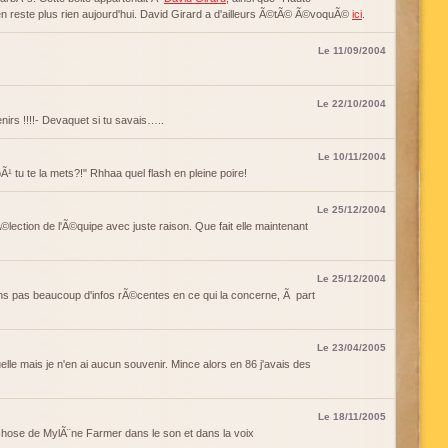
'en reste plus rien aujourd'hui. David Girard a d'ailleurs Ã©tÃ© Ã©voquÃ©
ici
.
Le 11/09/2004
Le 22/10/2004
rs !!!!- Devaquet si tu savais…..
Le 10/11/2004
¹ tu te la mets?!" Rhhaa quel flash en pleine poire!
Le 25/12/2004
Ã©lection de l'Ã©quipe avec juste raison. Que fait elle maintenant
Le 25/12/2004
s pas beaucoup d'infos rÃ©centes en ce qui la concerne, Ã part
Le 23/04/2005
uelle mais je n'en ai aucun souvenir. Mince alors en 86 j'avais des
Le 18/11/2005
 chose de MylÃ¨ne Farmer dans le son et dans la voix