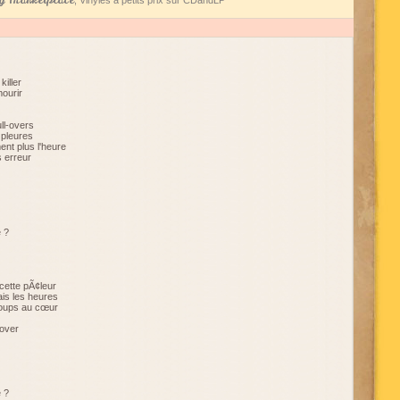
 Marketplace
, Vinyles à petits prix sur CDandLP
killer
mourir
ll-overs
 pleures
ent plus l'heure
 erreur
e ?
 cette pÃ¢leur
is les heures
oups au cœur
lover
e ?