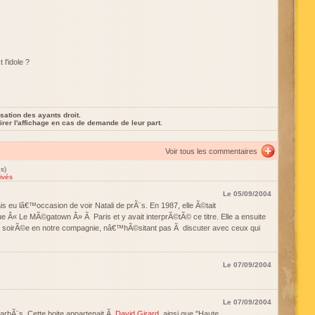
l'idole ?
sation des ayants droit.
rer l'affichage en cas de demande de leur part.
Voir tous les commentaires
s)
ivés
Le 05/09/2004
ais eu lâ€™occasion de voir Natali de prÃ¨s. En 1987, elle Ã©tait
e Â« Le MÃ©gatown Â» Ã Paris et y avait interprÃ©tÃ© ce titre. Elle a ensuite
a soirÃ©e en notre compagnie, nâ€™hÃ©sitant pas Ã discuter avec ceux qui
Le 07/09/2004
Le 07/09/2004
BarbÃ¨s. Cette boite appartenait Ã
David Girard
, ainsi que "Haute