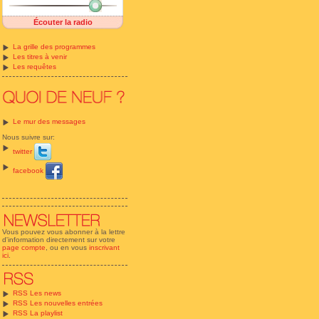
Écouter la radio
La grille des programmes
Les titres à venir
Les requêtes
Le mur des messages
Nous suivre sur:
twitter
facebook
Vous pouvez vous abonner à la lettre
d'information directement sur votre
page compte
, ou en vous
inscrivant
ici
.
RSS Les news
RSS Les nouvelles entrées
RSS La playlist