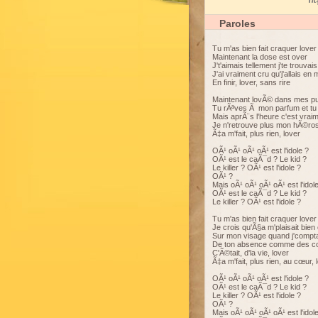
My
Paroles
Tu m'as bien fait craquer lover
Maintenant la dose est over
J't'aimais tellement j'te trouvais 
J'ai vraiment cru qu'j'allais en 
En finir, lover, sans rire
Maintenant lovÃ© dans mes pu
Tu rÃªves Ã mon parfum et tu
Mais aprÃ¨s l'heure c'est vraim
Je n'retrouve plus mon hÃ©ros
Ã‡a m'fait, plus rien, lover
OÃ¹ oÃ¹ oÃ¹ oÃ¹ est l'idole ?
OÃ¹ est le caÃ¯d ? Le kid ?
Le killer ? OÃ¹ est l'idole ?
OÃ¹ ?
Mais oÃ¹ oÃ¹ oÃ¹ oÃ¹ est l'idol
OÃ¹ est le caÃ¯d ? Le kid ?
Le killer ? OÃ¹ est l'idole ?
Tu m'as bien fait craquer lover
Je crois qu'Ã§a m'plaisait bien
Sur mon visage quand j'compta
De ton absence comme des c
C'Ã©tait, d'la vie, lover
Ã‡a m'fait, plus rien, au cœur, 
OÃ¹ oÃ¹ oÃ¹ oÃ¹ est l'idole ?
OÃ¹ est le caÃ¯d ? Le kid ?
Le killer ? OÃ¹ est l'idole ?
OÃ¹ ?
Mais oÃ¹ oÃ¹ oÃ¹ oÃ¹ est l'idol