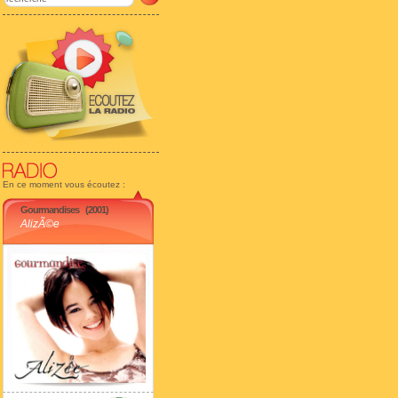
En ce moment vous écoutez :
Gourmandises
(2001)
AlizÃ©e