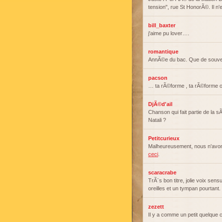
tension", rue St HonorÃ©. Il n
bill_baxter
j'aime pu lover….
romantique
AnnÃ©e du bac. Que de souveni
pacson
… ta rÃ©forme , ta rÃ©forme oÃ
DjÃ©d'ail
Chanson qui fait partie de la s
Natali ?
Petitcurieux
Malheureusement, nous n'avon
ceci
.
scaracrabe
TrÃ¨s bon titre, jolie voix sens
oreilles et un tympan pourtant.
zezett
Il y a comme un petit quelque