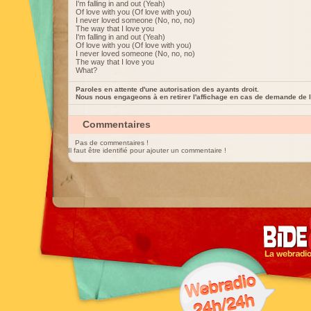
I'm falling in and out (Yeah)
Of love with you (Of love with you)
I never loved someone (No, no, no)
The way that I love you
I'm falling in and out (Yeah)
Of love with you (Of love with you)
I never loved someone (No, no, no)
The way that I love you
What?
Paroles en attente d'une autorisation des ayants droit.
Nous nous engageons à en retirer l'affichage en cas de demande de l
Commentaires
Pas de commentaires !
Il faut être identifié pour ajouter un commentaire !