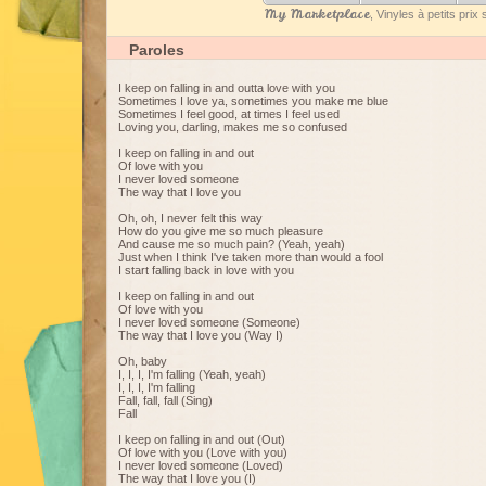
My Marketplace
, Vinyles à petits pri
Paroles
I keep on falling in and outta love with you
Sometimes I love ya, sometimes you make me blue
Sometimes I feel good, at times I feel used
Loving you, darling, makes me so confused
I keep on falling in and out
Of love with you
I never loved someone
The way that I love you
Oh, oh, I never felt this way
How do you give me so much pleasure
And cause me so much pain? (Yeah, yeah)
Just when I think I've taken more than would a fool
I start falling back in love with you
I keep on falling in and out
Of love with you
I never loved someone (Someone)
The way that I love you (Way I)
Oh, baby
I, I, I, I'm falling (Yeah, yeah)
I, I, I, I'm falling
Fall, fall, fall (Sing)
Fall
I keep on falling in and out (Out)
Of love with you (Love with you)
I never loved someone (Loved)
The way that I love you (I)