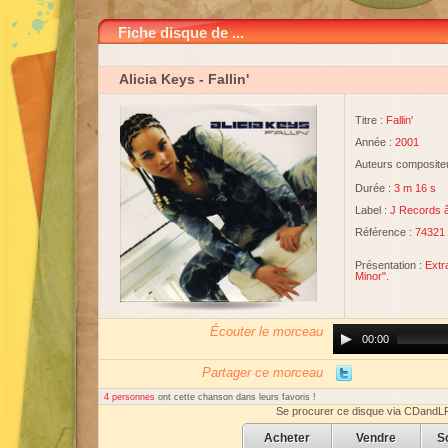
Fiche disque de ...
Alicia Keys
- Fallin'
Titre :
Fallin'
Année :
2001
Auteurs compositeu
Durée :
3 m 16 s
Label :
J Records 
Référence :
74321
Présentation :
Extr
Minor".
Écouter le morceau
Audio
00:00
Player
Partager ce morceau
4 personnes
ont cette chanson dans leurs favoris !
Se procurer ce disque via CDandL
Acheter
Vendre
S