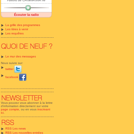
Favoris de CÃ©limÃ©mÃ¨ne
Écouter la radio
La grille des programmes
Les titres à venir
Les requêtes
Le mur des messages
Nous suivre sur:
twitter
facebook
Vous pouvez vous abonner à la lettre
d'information directement sur votre
page compte
, ou en vous
inscrivant
ici
.
RSS Les news
RSS Les nouvelles entrées