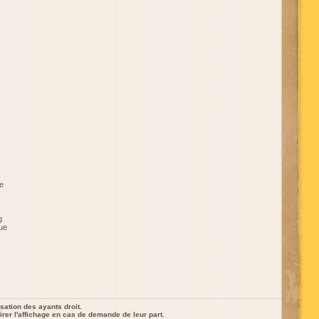
e
g
ue
sation des ayants droit.
rer l'affichage en cas de demande de leur part.