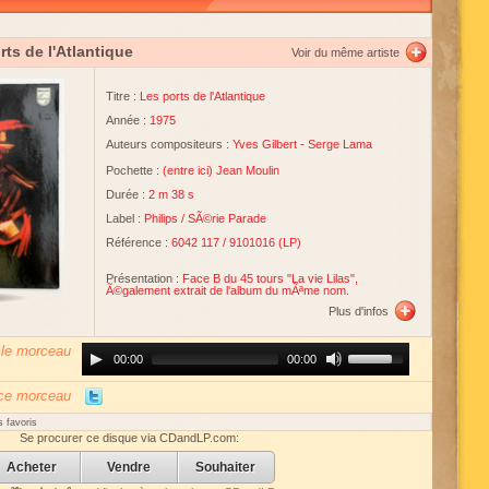
rts de l'Atlantique
Voir du même artiste
Titre :
Les ports de l'Atlantique
Année :
1975
Auteurs compositeurs :
Yves Gilbert
-
Serge Lama
Pochette :
(
entre ici
)
Jean Moulin
Durée :
2 m 38 s
Label :
Philips
/
SÃ©rie Parade
Référence :
6042 117 / 9101016 (LP)
Présentation :
Face B du 45 tours "La vie Lilas",
Ã©galement extrait de l'album du mÃªme nom.
Plus d'infos
 le morceau
Audio
Use
00:00
00:00
Player
Up/Down
Arrow
keys
 ce morceau
to
increase
 favoris
or
Se procurer ce disque via CDandLP.com:
decrease
volume.
Acheter
Vendre
Souhaiter