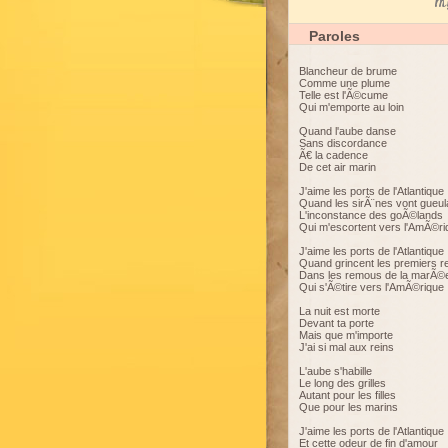
My
Paroles
Blancheur de brume
Comme une plume
Telle est l'Ã©cume
Qui m'emporte au loin
Quand l'aube danse
Sans discordance
Ã€ la cadence
De cet air marin
J'aime les ports de l'Atlantique
Quand les sirÃ¨nes vont gueul
L'inconstance des goÃ©lands
Qui m'escortent vers l'AmÃ©ri
J'aime les ports de l'Atlantique
Quand grincent les premiers r
Dans les remous de la marÃ©
Qui s'Ã©tire vers l'AmÃ©rique
La nuit est morte
Devant ta porte
Mais que m'importe
J'ai si mal aux reins
L'aube s'habille
Le long des grilles
Autant pour les filles
Que pour les marins
J'aime les ports de l'Atlantique
Et cette odeur de fin d'amour