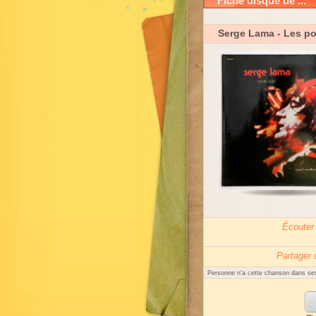
Fiche disque de ...
Serge Lama
- Les po
Écouter
Partager
Personne n'a cette chanson dans ses