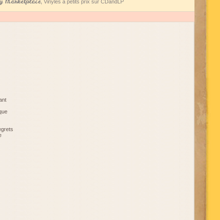
 Marketplace
, Vinyles à petits prix sur CDandLP
ant
que
egrets
e