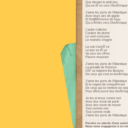
Que dissipe le petit jour
Qui se lÃ¨ve vers l'AmÃ©rique
J'aime les ports de l'Atlantique
Avec leurs airs de gigolo
Et l'indiffÃ©rence de l'eau
Qui s'Ã©tire vers l'AmÃ©rique
L'aube s'allume
Couleur de plume
Le vent consume
Le moindre chagrin
La nuit s'achÃ¨ve
Le jour se lÃ¨ve
Va vers ton rÃªve
Pauvre musicien
J'aime les ports de l'Atlantique
La grisaille de l'horizon
OÃ¹ se teignent les illusions
De ceux qui vont en AmÃ©riqu
J'aime les ports de l'Atlantique
Et le regard de conquÃ©rant
De ceux qui se mettent en ran
Pour dÃ©couvrir leur AmÃ©riq
Je les ai tenus contre moi
Avec leur envie de partir
Avec leur envie de mourir
Tout comme moi
Tout comme moiiii
J'aime les ports de l'Atlantique
Paroles en attente d'une autori
Nous nous engageons à en reti