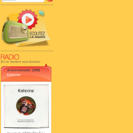
En ce moment vous écoutez :
Je vous emmerde
(1999)
Katerine