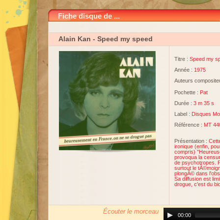
Fiche disque de ...
Alain Kan
- Speed my speed
Titre :
Speed my s
Année :
1975
Auteurs compositeu
Pochette :
Pat
Durée :
3 m 35 s
Label :
Disques Mo
Référence :
MT 44
Présentation :
Cett
ironique (enfin, po
compris) "Heureus
provoqua la censur
de psychotropes. Pl
surtout le tÃ©moign
plongÃ© dans l'obs
Sa diffusion est li
drogue, c'est du bi
Écouter le morceau
Audio
00:00
Player