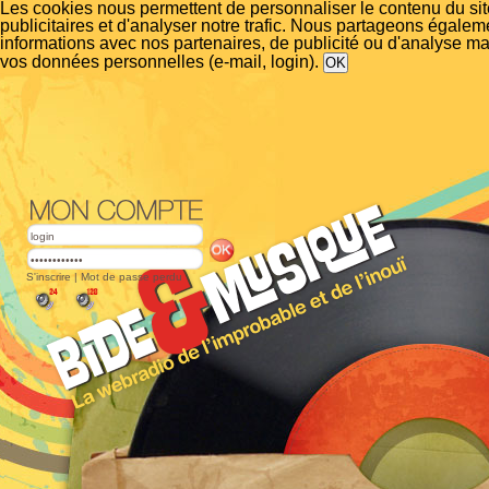
Les cookies nous permettent de personnaliser le contenu du si
publicitaires et d'analyser notre trafic. Nous partageons égalem
informations avec nos partenaires, de publicité ou d'analyse m
vos données personnelles (e-mail, login).
S'inscrire
|
Mot de passe perdu