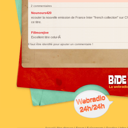
2 commentaires
Nounours420
ecouter la nouvelle emission de France Inter "french collection" sur Ch
ce titre.
Fillmorejive
Excellent titre celui-lÃ
Il faut être identifié pour ajouter un commentaire !
Accueil
|
Nos disques
|
Forum
|
Evénements
|
Goodies
|
Infos