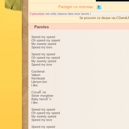
Partager ce morceau
5 personnes
ont cette chanson dans leurs favoris !
Se procurer ce disque via CDandL
Paroles
Speed my speed
Oh speed my speed
My sweety speed
Speed my love
Speed my speed
Oh speed my speed
My sweety speed
Speed my love
Gardenal
Valium
Nembutal
Librium fort
I like
CocaÃ¯ne
Sister morphine
Baby heroÃ¯n
I like
Speed my speed
Oh speed my speed
My sweety speed
Speed my love
Speed my speed