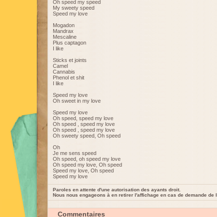
Oh speed my speed
My sweety speed
Speed my love
Mogadon
Mandrax
Mescaline
Plus captagon
I like
Sticks et joints
Camel
Cannabis
Phenol et shit
I like
Speed my love
Oh sweet in my love
Speed my love
Oh speed, speed my love
Oh speed , speed my love
Oh speed , speed my love
Oh sweety speed, Oh speed
Oh
Je me sens speed
Oh speed, oh speed my love
Oh speed my love, Oh speed
Speed my love, Oh speed
Speed my love
Paroles en attente d'une autorisation des ayants droit.
Nous nous engageons à en retirer l'affichage en cas de demande de l
Commentaires