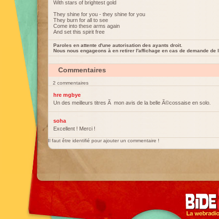
With stars of brightest gold
They shine for you - they shine for you
They burn for all to see
Come into these arms again
And set this spirit free
Paroles en attente d'une autorisation des ayants droit.
Nous nous engageons à en retirer l'affichage en cas de demande de l
Commentaires
2 commentaires
hre mgbye
Un des meilleurs titres Ã mon avis de la belle Ã©cossaise en solo.
soha
Excellent ! Merci !
Il faut être identifié pour ajouter un commentaire !