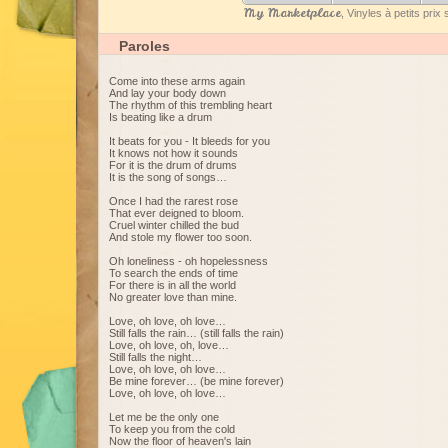
My Marketplace
, Vinyles à petits pri
Paroles
Come into these arms again
And lay your body down
The rhythm of this trembling heart
Is beating like a drum
It beats for you - It bleeds for you
It knows not how it sounds
For it is the drum of drums
It is the song of songs…
Once I had the rarest rose
That ever deigned to bloom.
Cruel winter chilled the bud
And stole my flower too soon.
Oh loneliness - oh hopelessness
To search the ends of time
For there is in all the world
No greater love than mine.
Love, oh love, oh love…
Still falls the rain… (still falls the rain)
Love, oh love, oh, love…
Still falls the night…
Love, oh love, oh love…
Be mine forever… (be mine forever)
Love, oh love, oh love…
Let me be the only one
To keep you from the cold
Now the floor of heaven's lain