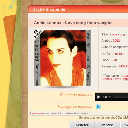
Fiche disque de ...
Annie Lennox
- Love song for a vampire
Titre :
Love song fo
Année :
1992
Auteurs compositeu
Durée :
4 m 15 s
Label :
BMG ‎
Référence :
74321
Présentation :
Cha
Francis Ford Copp
Écouter le morceau
Audio
00:00
Player
Partager ce morceau
9 personnes
ont cette chanson dans leurs favoris !
Se procurer ce disque via CDandL
Acheter
Vendre
S