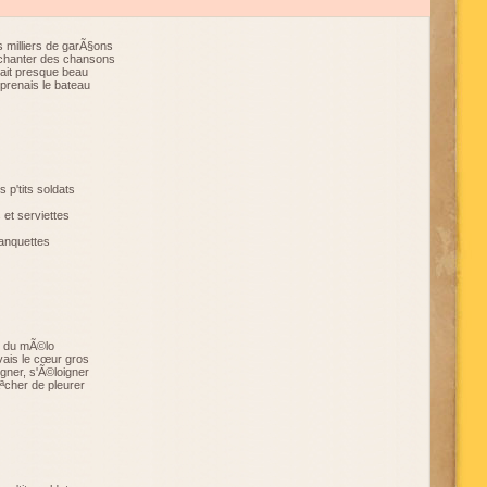
 milliers de garÃ§ons
chanter des chansons
isait presque beau
 prenais le bateau
s p'tits soldats
et serviettes
banquettes
re du mÃ©lo
avais le cœur gros
igner, s'Ã©loigner
ªcher de pleurer