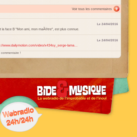
Voir tous les commentaires
Le 24/04/2016
 la face B "Mon ami, mon maÃ®tre", est plus connue.
Le 24/04/2016
p://www.dailymotion.com/video/x434sy_serge-lama…
un commentaire !