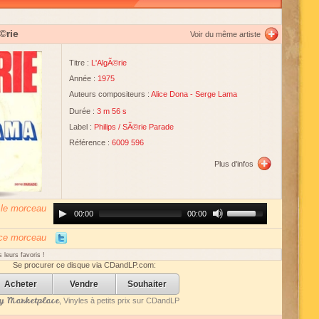
©rie
Voir du même artiste
Titre :
L'AlgÃ©rie
Année :
1975
Auteurs compositeurs :
Alice Dona
-
Serge Lama
Durée :
3 m 56 s
Label :
Philips
/
SÃ©rie Parade
Référence :
6009 596
Plus d'infos
 le morceau
Audio
Use
00:00
00:00
Player
Up/Down
Arrow
keys
 ce morceau
to
increase
 leurs favoris !
or
Se procurer ce disque via CDandLP.com:
decrease
volume.
Acheter
Vendre
Souhaiter
 Marketplace
, Vinyles à petits prix sur CDandLP