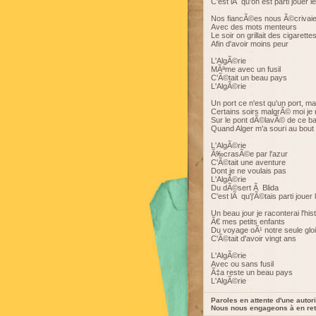
C'est lÃ qu'on est parti jouer le
Nos fiancÃ©es nous Ã©crivaien
Avec des mots menteurs
Le soir on grillait des cigarette
Afin d'avoir moins peur
L'AlgÃ©rie
MÃªme avec un fusil
C'Ã©tait un beau pays
L'AlgÃ©rie
Un port ce n'est qu'un port, 
Certains soirs malgrÃ© moi je 
Sur le pont dÃ©lavÃ© de ce ba
Quand Alger m'a souri au bout 
L'AlgÃ©rie
Ã‰crasÃ©e par l'azur
C'Ã©tait une aventure
Dont je ne voulais pas
L'AlgÃ©rie
Du dÃ©sert Ã Blida
C'est lÃ qu'j'Ã©tais parti jouer 
Un beau jour je raconterai l'hist
Ã€ mes petits enfants
Du voyage oÃ¹ notre seule glo
C'Ã©tait d'avoir vingt ans
L'AlgÃ©rie
Avec ou sans fusil
Ã‡a reste un beau pays
L'AlgÃ©rie
Paroles en attente d'une autori
Nous nous engageons à en reti