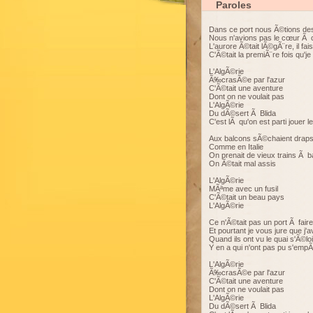
Paroles
Dans ce port nous Ã©tions des
Nous n'avions pas le cœur Ã 
L'aurore Ã©tait lÃ©gÃ¨re, il fa
C'Ã©tait la premiÃ¨re fois qu'je
L'AlgÃ©rie
Ã‰crasÃ©e par l'azur
C'Ã©tait une aventure
Dont on ne voulait pas
L'AlgÃ©rie
Du dÃ©sert Ã Blida
C'est lÃ qu'on est parti jouer le
Aux balcons sÃ©chaient draps 
Comme en Italie
On prenait de vieux trains Ã 
On Ã©tait mal assis
L'AlgÃ©rie
MÃªme avec un fusil
C'Ã©tait un beau pays
L'AlgÃ©rie
Ce n'Ã©tait pas un port Ã fai
Et pourtant je vous jure que j'
Quand ils ont vu le quai s'Ã©lo
Y en a qui n'ont pas pu s'empÃ
L'AlgÃ©rie
Ã‰crasÃ©e par l'azur
C'Ã©tait une aventure
Dont on ne voulait pas
L'AlgÃ©rie
Du dÃ©sert Ã Blida