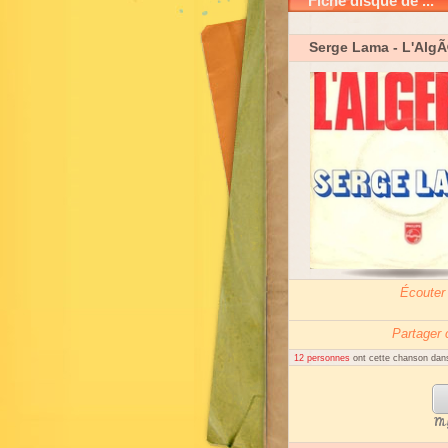
Fiche disque de ...
Serge Lama
- L'AlgÃ
Écouter
Partager
12 personnes
ont cette chanson dans
My