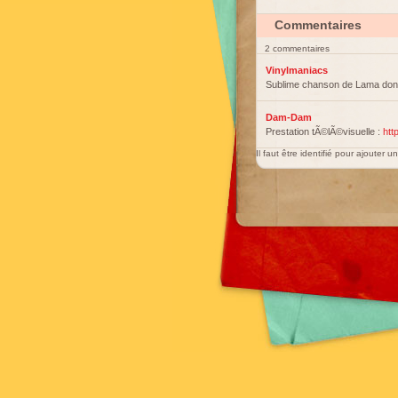
Commentaires
2 commentaires
Vinylmaniacs
Sublime chanson de Lama dont
Dam-Dam
Prestation tÃ©lÃ©visuelle :
htt
Il faut être identifié pour ajouter 