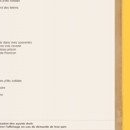
s p'tits soldats
t des lettres
s
mais dans mes souvenirs
me vois revenir
teau prison
de l'horizon
les p'tits soldats
oire
ire
sation des ayants droit.
rer l'affichage en cas de demande de leur part.