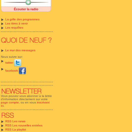
Écouter la radio
La grille des programmes
Les titres à venir
Les requêtes
Le mur des messages
Nous suivre sur:
twitter
facebook
Vous pouvez vous abonner à la lettre
d'information directement sur votre
page compte
, ou en vous
inscrivant
ici
.
RSS Les news
RSS Les nouvelles entrées
RSS La playlist