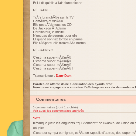
Et lui dit qu'elle a l'air d'une cloche
REFRAIN
TrÃ¨s branchÃ©e sur la TV
CamÃ©ra et vidÃ©o
Elle possÃ¨de tous les CD
De Jackson Ã Adamo
L'ordinateur, le minitel
N'ont pas de secrets pour elle
Et quand son fax tombe en panne
Elle rÃ©pare, elle trouve Ã§a normal
REFRAIN x 2
C'est ma super-mÃ©mÃ©
C'est ma super-mÃ©mÃ©
C'est ma super-mÃ©mÃ©
C'est ma super-mÃ©mÃ© !
Transcripteur :
Dam-Dam
Paroles en attente d'une autorisation des ayants droit.
Nous nous engageons à en retirer l'affichage en cas de demande de l
Commentaires
5 commentaires (dont 1 archivé)
Voir aussi les commentaires archivés
Soff
Il manque juste les onguents '"qui viennent"" de l'Alaska, de Chine ou
couplet.
C'est tout sympa et mignon, et Ã§a en rappelle d'autres, des super