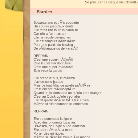
Se procurer ce disque via CDandL
Paroles
Soixante ans et trÃ¨s coquette
Un sourire jusqu'aux dents
Elle ferait rire toute la planÃ¨te
Car elle a l'air marrant
Elle ne recule devant rien
Elle est toujours dÃ©cidÃ©e
Pour une partie de bowling
De pÃ©tanque ou de karatÃ©
REFRAIN
C'est une super-mÃ©mÃ©
Que le Ciel m'a donnÃ©e
C'est une super-mÃ©mÃ©
Et je veux la garder
Elle prend le bus, le mÃ©tro
L'avion ou le bateau
Mais de tout Ã§a, ce qu'elle prÃ©fÃ¨re
C'est encore l'hÃ©licoptÃ¨re
Quand on lui demande ce qu'elle veut manger
C'est au Quick qu'elle veut aller
Elle dit qu'elle digÃ¨re trÃ¨s trÃ¨s bien
MÃªme si elle boutonne le lendemain
REFRAIN
Elle se pommade la figure
Avec des onguents bizarres
D'Alaska, de Chine ou de Zanzibar
Elle adore Ãªtre Ã la mode
Porter des minijupes
MÃªme si PÃ©pÃ© trouve Ã§a moche