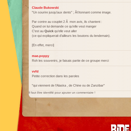
Claude Bukowski
"Un sourire jusqu'aux dents" ; Ã©tonnant comme image.
Par contre au couplet 2 Ã mon avis, ils chantent :
Quand on lui demande ce qu'elle veut manger
C'est au
Quick
qu'elle veut aller
(ce qui expliquerait d'ailleurs les boutons du lendemain).
[En effet, merci]
mae.poppy
Roh les souvenirs, je faisais partie de ce groupe merci
vvfd
Petite correction dans les paroles
"qui viennent de l'Alaska , de Chine ou de Zanzibar"
Il faut être identifié pour ajouter un commentaire !