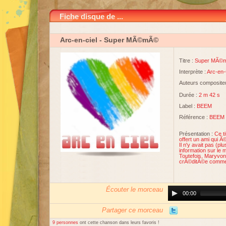
Fiche disque de ...
Arc-en-ciel
- Super MÃ©mÃ©
Titre :
Super MÃ©
Interprète :
Arc-en-
Auteurs compositeu
Durée :
2 m 42 s
Label :
BEEM
Référence :
BEEM 
Présentation :
Ce t
offert un ami qui Ã
Il n'y avait pas (p
information sur le 
Toutefois, Maryvonn
crÃ©ditÃ©e comme 
Écouter le morceau
Audio
00:00
Player
Partager ce morceau
9 personnes
ont cette chanson dans leurs favoris !