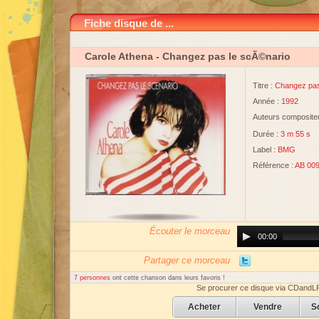
Fiche disque de ...
Carole Athena
- Changez pas le scÃ©nario
Titre :
Changez pas
Année :
1992
Auteurs compositeu
Durée :
3 m 55 s
Label :
BMG
Référence :
AB 009
Écouter le morceau
Audio
00:00
Player
Partager ce morceau
7 personnes
ont cette chanson dans leurs favoris !
Se procurer ce disque via CDandL
Acheter
Vendre
S