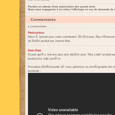
Paroles en attente d'une autorisation des ayants droit.
Nous nous engageons à en retirer l'affichage en cas de demande de l
Commentaires
3 commentaires
Petitcurieux
Merci Ã Sylvain pour cette contribution. Ã€ l'Ã©coute, Ã§a n'Ã©tonn
ait Ã©tÃ© produit par Jeanne Mas.
Dam-Dam
Et puis aprÃ¨s, huit ans plus tard, AlizÃ©e avec "Moi, Lolita" produit p
productrice, telle carriÃ¨re.
Prestation tÃ©lÃ©visuelle oÃ¹ vous admirerez la chorÃ©graphie des b
techtonik :