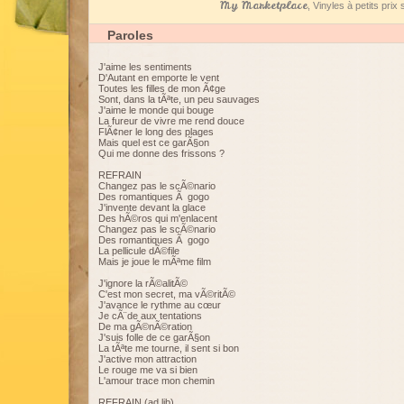
My Marketplace
, Vinyles à petits pri
Paroles
J'aime les sentiments
D'Autant en emporte le vent
Toutes les filles de mon Ã¢ge
Sont, dans la tÃªte, un peu sauvages
J'aime le monde qui bouge
La fureur de vivre me rend douce
FlÃ¢ner le long des plages
Mais quel est ce garÃ§on
Qui me donne des frissons ?
REFRAIN
Changez pas le scÃ©nario
Des romantiques Ã gogo
J'invente devant la glace
Des hÃ©ros qui m'enlacent
Changez pas le scÃ©nario
Des romantiques Ã gogo
La pellicule dÃ©file
Mais je joue le mÃªme film
J'ignore la rÃ©alitÃ©
C'est mon secret, ma vÃ©ritÃ©
J'avance le rythme au cœur
Je cÃ¨de aux tentations
De ma gÃ©nÃ©ration
J'suis folle de ce garÃ§on
La tÃªte me tourne, il sent si bon
J'active mon attraction
Le rouge me va si bien
L'amour trace mon chemin
REFRAIN (ad lib)