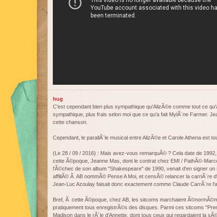
hug
C'est cependant bien plus sympathique qu'AlizÃ©e comme tout ce qu'a
sympathique, plus frais selon moi que ce qu'a fait MylÃ¨ne Farmer. 
cette chanson.
Cependant, le parallÃ¨le musical entre AlizÃ©e et Carole Athena est t
(Le 28 / 09 / 2016) : Mais avez-vous remarquÃ© ? Cela date de 1992, e
cette Ã©poque, Jeanne Mas, dont le contrat chez EMI / PathÃ©-Marco
l'Ã©chec de son album "Shakespeare" de 1990, venait d'en signer un 
affiliÃ© Ã AB nommÃ© Pense A Moi, et censÃ© relancer la carriÃ¨re d'a
Jean-Luc Azoulay faisait donc exactement comme Claude CarrÃ¨re l'av
Bref, Ã cette Ã©poque, chez AB, les sitcoms marchaient Ã©normÃ©men
pratiquement tous enregistrÃ©s des disques. Parmi ces sitcoms "Prem
Madison dans le rÃ´le d'Annette, dont tous ceux qui regardaient la sÃ