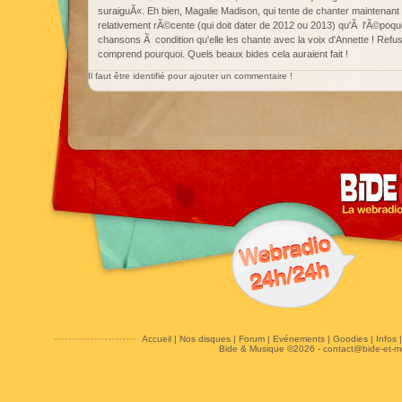
suraiguÃ«. Eh bien, Magalie Madison, qui tente de chanter maintenant
relativement rÃ©cente (qui doit dater de 2012 ou 2013) qu'Ã l'Ã©poqu
chansons Ã condition qu'elle les chante avec la voix d'Annette ! Refus
comprend pourquoi. Quels beaux bides cela auraient fait !
Il faut être identifié pour ajouter un commentaire !
Accueil
|
Nos disques
|
Forum
|
Evénements
|
Goodies
|
Infos
Bide & Musique ©2026 -
contact@bide-et-m