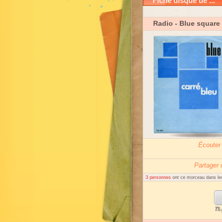
Fiche disque de ...
Radio
- Blue square
Écouter
Partager
3 personnes
ont ce morceau dans leu
My