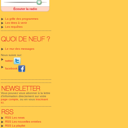
Écouter la radio
La grille des programmes
Les titres à venir
Les requêtes
Le mur des messages
Nous suivre sur:
twitter
facebook
Vous pouvez vous abonner à la lettre
d'information directement sur votre
page compte
, ou en vous
inscrivant
ici
.
RSS Les news
RSS Les nouvelles entrées
RSS La playlist