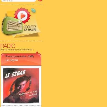
En ce moment vous écoutez :
Pourvu que ça dure
(1986)
Le Szgab