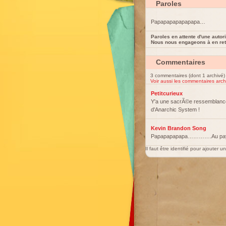
Paroles
Papapapapapapapa…
Paroles en attente d'une autori
Nous nous engageons à en reti
Commentaires
3 commentaires (dont 1 archivé)
Voir aussi les commentaires arch
Petitcurieux
Y'a une sacrÃ©e ressemblanc
d'Anarchic System !
Kevin Brandon Song
Papapapapapa………….Au pay
Il faut être identifié pour ajouter 