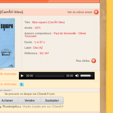
 (CarrÃ© bleu)
Voir du même artiste
Titre :
Blue square (CarrÃ© bleu)
Année :
1971
Auteurs compositeurs :
Paul de Senneville
-
Olivier
Toussaint
Durée :
1 m 57 s
Label :
Disc'AZ
Référence :
SG 347
Plus d'infos
 le morceau
Audio
Use
00:00
00:00
Player
Up/Down
Arrow
keys
 ce morceau
to
increase
rs favoris !
or
Se procurer ce disque via CDandLP.com:
decrease
volume.
Acheter
Vendre
Souhaiter
 Marketplace
, Vinyles à petits prix sur CDandLP