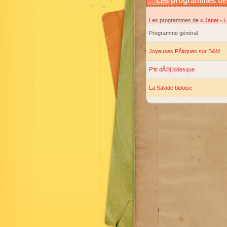
Les programmes de 
Les programmes de «
Janet
-
L
Programme général
Joyeuses PÃ¢ques sur B&M
P'tit dÃ©j bidesque
La Salade bidoise