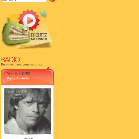
En ce moment vous écoutez :
Vingt ans
(1987)
Pierre Bachelet