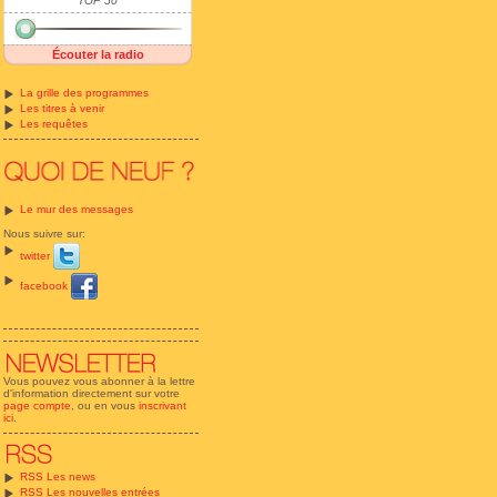
TOP 50
Écouter la radio
La grille des programmes
Les titres à venir
Les requêtes
Le mur des messages
Nous suivre sur:
twitter
facebook
Vous pouvez vous abonner à la lettre
d'information directement sur votre
page compte
, ou en vous
inscrivant
ici
.
RSS Les news
RSS Les nouvelles entrées