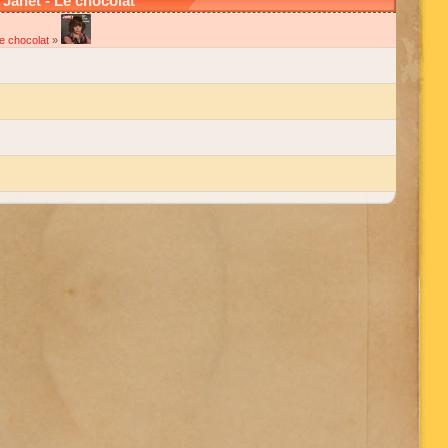
Janet - Le chocolat
e chocolat
»