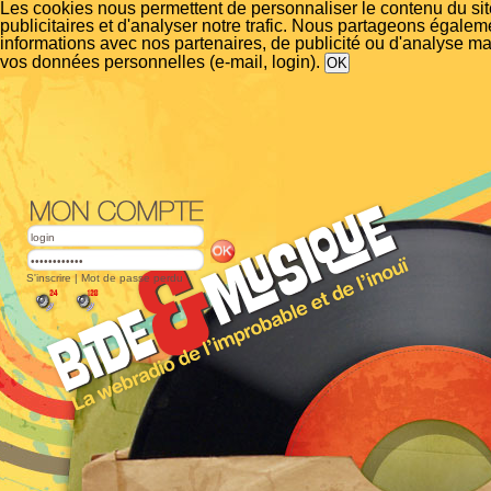
Les cookies nous permettent de personnaliser le contenu du si
publicitaires et d'analyser notre trafic. Nous partageons égalem
informations avec nos partenaires, de publicité ou d'analyse m
vos données personnelles (e-mail, login).
S'inscrire
|
Mot de passe perdu