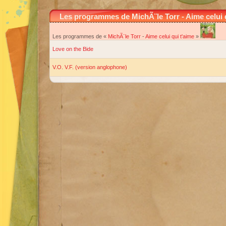
Les programmes de MichÃ¨le Torr - Aime celui 
Les programmes de «
MichÃ¨le Torr
-
Aime celui qui t'aime
»
Love on the Bide
V.O. V.F. (version anglophone)