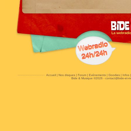
Accueil
|
Nos disques
|
Forum
|
Evénements
|
Goodies
|
Infos
Bide & Musique ©2026 -
contact@bide-et-m