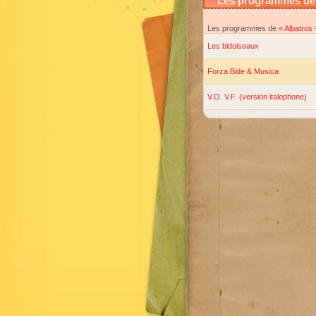
Les programmes de 
Les programmes de «
Albatros
Les bidoiseaux
Forza Bide & Musica
V.O. V.F. (version italophone)