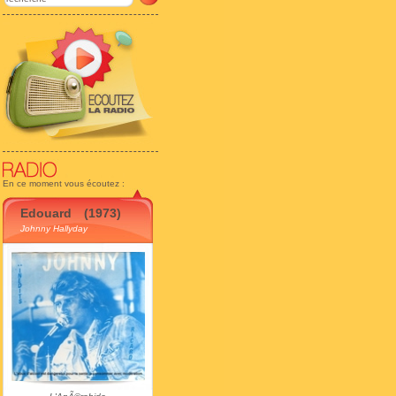
En ce moment vous écoutez :
Edouard
(1973)
Johnny Hallyday