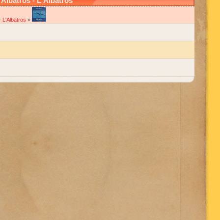
Albatros - L'Albatros
-
L'Albatros
»