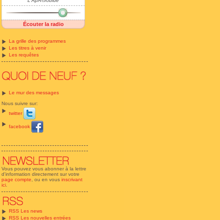
L'ApÃ©robide
Écouter la radio
La grille des programmes
Les titres à venir
Les requêtes
Le mur des messages
Nous suivre sur:
twitter
facebook
Vous pouvez vous abonner à la lettre
d'information directement sur votre
page compte
, ou en vous
inscrivant
ici
.
RSS Les news
RSS Les nouvelles entrées