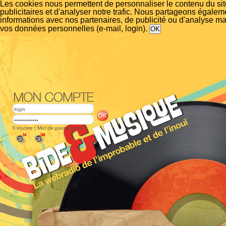
Les cookies nous permettent de personnaliser le contenu du si
publicitaires et d'analyser notre trafic. Nous partageons égalem
informations avec nos partenaires, de publicité ou d'analyse m
vos données personnelles (e-mail, login).
S'inscrire
|
Mot de passe perdu