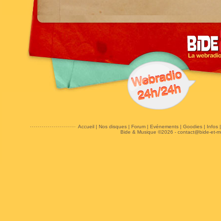
Accueil
|
Nos disques
|
Forum
|
Evénements
|
Goodies
|
Infos
Bide & Musique ©2026 -
contact@bide-et-m