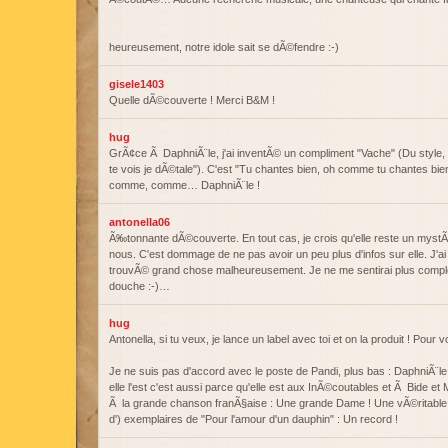
heureusement, notre idole sait se dÃ©fendre :-)
gisele1403
Quelle dÃ©couverte ! Merci B&M !
hug
GrÃ¢ce Ã DaphniÃ¨le, j'ai inventÃ© un compliment "Vache" (Du style, 
te vois je dÃ©tale"). C'est "Tu chantes bien, oh comme tu chantes b
comme, comme… DaphniÃ¨le !
antonella06
Ã‰tonnante dÃ©couverte. En tout cas, je crois qu'elle reste un myst
nous. C'est dommage de ne pas avoir un peu plus d'infos sur elle. J'ai 
trouvÃ© grand chose malheureusement. Je ne me sentirai plus comp
douche :-)…
hug
Antonella, si tu veux, je lance un label avec toi et on la produit ! Pour voi
Je ne suis pas d'accord avec le poste de Pandi, plus bas : DaphniÃ¨l
elle l'est c'est aussi parce qu'elle est aux InÃ©coutables et Ã Bide et
Ã la grande chanson franÃ§aise : Une grande Dame ! Une vÃ©ritable st
d') exemplaires de "Pour l'amour d'un dauphin" : Un record !