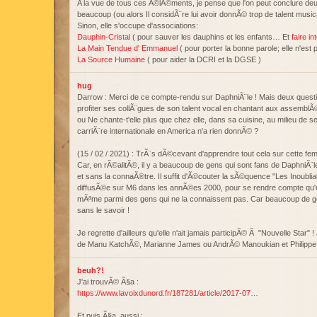
A la vue de tous ces Ã©lÃ©ments, je pense que l'on peut conclure deux
beaucoup (ou alors Il considÃ¨re lui avoir donnÃ© trop de talent music
Sinon, elle s'occupe d'associations:
Dauphin-Cristal
( pour sauver les dauphins et les enfants… Et
faire i
La Main Tendue d' Emmanuel
( pour porter la bonne parole; elle n'est
La Source Humaine
( pour aider la DCRI et la DGSE )
hug
Darrow : Merci de ce compte-rendu sur DaphniÃ¨le ! Mais deux questio
profiter ses collÃ¨gues de son talent vocal en chantant aux assemb
ou Ne chante-t'elle plus que chez elle, dans sa cuisine, au milieu de 
carriÃ¨re internationale en America n'a rien donnÃ© ?
(15 / 02 / 2021) : TrÃ¨s dÃ©cevant d'apprendre tout cela sur cette fe
Car, en rÃ©alitÃ©, il y a beaucoup de gens qui sont fans de DaphniÃ¨
et sans la connaÃ®tre. Il suffit d'Ã©couter la sÃ©quence "Les Inoublia
diffusÃ©e sur M6 dans les annÃ©es 2000, pour se rendre compte qu'e
mÃªme parmi des gens qui ne la connaissent pas. Car beaucoup de ge
sans le savoir !
Je regrette d'ailleurs qu'elle n'ait jamais participÃ© Ã "Nouvelle Star" 
de Manu KatchÃ©, Marianne James ou AndrÃ© Manoukian et Philippe
beuh?!
J'ai trouvÃ© Ã§a :
https://www.lavoixdunord.fr/187281/article/2017-07…
Et puis Ã§a, aussi :