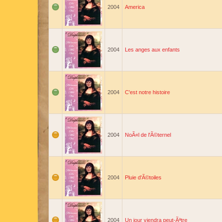
2004
America
2004
Les anges aux enfants
2004
C'est notre histoire
2004
NoÃ«l de l'Ã©ternel
2004
Pluie d'Ã©toiles
2004
Un jour viendra peut-Ãªtre