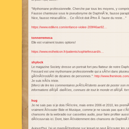
"Mythomane professionnelle. Cherche par tous les moyens, y compris le
Fausse chanteuse sous le pseudonyme de DaphniÃ¨le, fausse paraplÃ©
Nice, fausse miraculÃ©e… Ce rÃ©cit doit Ãªtre Ã l'aune du reste…"
https://www.edilivre.com/enfance-violee-209f46ae92…
tonnerremeca
Elle est vraiment toutes options!
https://www.estheticon.fr/patients/sophiefessard/s…
shylock
Le magazine Society dresse un portrait fort peu flatteur de notre Daph
Fessard est une mythomane professionnelle qui a sÃ©vi dans plusieur
gÃ©nÃ©rositÃ© de dizaines de personnes.":
http://www.lheninois.co
Je suis trÃ©s triste.
[
Merci de lire les commentaires prÃ©cÃ©dents avant de poster son m
informations dÃ©jÃ datÃ©es, connues de tout le monde et dÃ©jÃ for
hug
Je ne sais pas si je dois l'Ã©crire, mais entre 2006 et 2010, les premi
vraiment Ã©couter Bide et Musique, comme je ne savais pas que c'Ã©tait
chansons de la webradio sur cassettes audio, pour faire profiter auss
dÃ©couvrais ici. Dont, bien Ã©videmment des chansons de DaphniÃ¨l
Aujourd'hui, j'ai un magnÃ©tophone sur lequel on peut Ã©couter les c