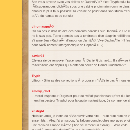
Bon vous arretez avec vos delires sr DaphniÃ¨le? c'est Tryph qui a fa
rÃ©cuperant des clichÃ©s sous une cabine photomaton comme dans un 
chanter le plus faux possible sa voisine de palier dans son studio d'en
prÃ¨s du hamac et du cerisier
dinomasquÃ©
On n'a pas le droit de dire des horreurs pareilles sur DaphniÃ¨le ! Je 
ne le sais pas. Tu ne connais pas la tendresse d'un dauphin roiiiiiiiiin 
s'il aime Jean-RaphaÃ«l d'amour ou d'amitiÃ©. Vive DaphniÃ¨le ! (il fau
pour l'AvÃ¨nement Intergalactique de DaphniÃ¨lE ?)
xavier94
Elle essaie de renvoyer l'ascenseur Ã Daniel Guichard… Il a dÃ» se le
l'ascenseur, car depuis qui a entendu parler de Daniel Guichard???
Tryph
Lilitoon> Si tu as des corrections Ã proposer n'hÃ©site pas Ã nous en 
smoky_chet
…merci Inspecteur Dugosier pour ce rÃ©cit passionnant (c'est du 1er d
merci Inspecteur Tryphol pour la caution scientifique. Je commence 
krislight
Hello les amis, je viens de dÃ©couvrir votre site… hum hum hum on 
ensemble… Allez j'ai un scoop, j'ai l'album complet chez moi avec photo
une radio en France mÃªme ( bon seulement un extrait)… Voila voila… 
le seul Ã connaitre daphniÃ¨le, je suis scotchÃ©…)