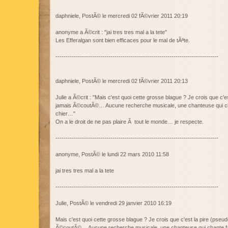
daphniele, PostÃ© le mercredi 02 fÃ©vrier 2011 20:19
anonyme a Ã©crit : "jai tres tres mal a la tete"
Les Efferalgan sont bien efficaces pour le mal de tÃªte.
--------------------------------------------------------------------------------
daphniele, PostÃ© le mercredi 02 fÃ©vrier 2011 20:13
Julie a Ã©crit : "Mais c'est quoi cette grosse blague ? Je crois que c'e
jamais Ã©coutÃ©… Aucune recherche musicale, une chanteuse qui cha
chier…"
On a le droit de ne pas plaire Ã tout le monde… je respecte.
--------------------------------------------------------------------------------
anonyme, PostÃ© le lundi 22 mars 2010 11:58
jai tres tres mal a la tete
--------------------------------------------------------------------------------
Julie, PostÃ© le vendredi 29 janvier 2010 16:19
Mais c'est quoi cette grosse blague ? Je crois que c'est la pire (pseud
Ã©coutÃ©… Aucune recherche musicale, une chanteuse qui chante fau