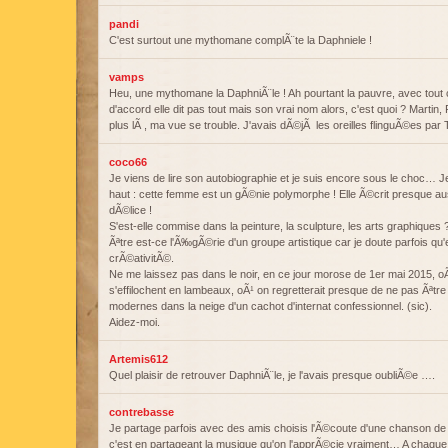
pandi
C'est surtout une mythomane complÃ¨te la Daphniele !
vamps
Heu, une mythomane la DaphniÃ¨le ! Ah pourtant la pauvre, avec tout
d'accord elle dit pas tout mais son vrai nom alors, c'est quoi ? Martin
plus lÃ , ma vue se trouble. J'avais dÃ©jÃ les oreilles flinguÃ©es par
coco66
Je viens de lire son autobiographie et je suis encore sous le choc… Je 
haut : cette femme est un gÃ©nie polymorphe ! Elle Ã©crit presque aus
dÃ©lice !
S'est-elle commise dans la peinture, la sculpture, les arts graphiques ?
Ãªtre est-ce l'Ã‰gÃ©rie d'un groupe artistique car je doute parfois qu'
crÃ©ativitÃ©.
Ne me laissez pas dans le noir, en ce jour morose de 1er mai 2015, oÃ
s'effilochent en lambeaux, oÃ¹ on regretterait presque de ne pas Ãªtr
modernes dans la neige d'un cachot d'internat confessionnel. (sic).
Aidez-moi.
Artemis612
Quel plaisir de retrouver DaphniÃ¨le, je l'avais presque oubliÃ©e ….
contrebasse
Je partage parfois avec des amis choisis l'Ã©coute d'une chanson de
c'est en partageant la musique qu'on l'apprÃ©cie vraiment… A chaque fo