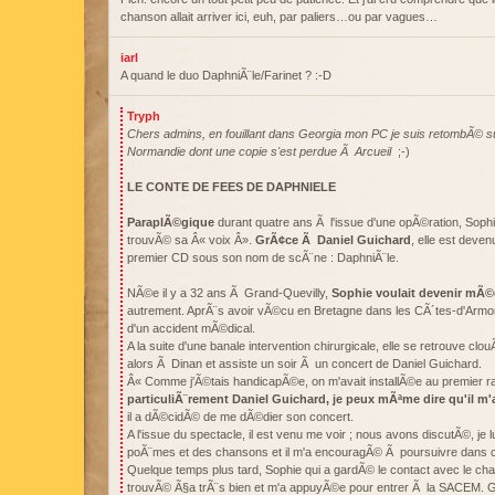
chanson allait arriver ici, euh, par paliers…ou par vagues…
iarl
A quand le duo DaphniÃ¨le/Farinet ? :-D
Tryph
Chers admins, en fouillant dans Georgia mon PC je suis retombÃ© sur
Normandie dont une copie s'est perdue Ã Arcueil
;-)
LE CONTE DE FEES DE DAPHNIELE
ParaplÃ©gique
durant quatre ans Ã l'issue d'une opÃ©ration, Soph
trouvÃ© sa Â« voix Â».
GrÃ¢ce Ã Daniel Guichard
, elle est deve
premier CD sous son nom de scÃ¨ne : DaphniÃ¨le.
NÃ©e il y a 32 ans Ã Grand-Quevilly,
Sophie voulait devenir mÃ©
autrement. AprÃ¨s avoir vÃ©cu en Bretagne dans les CÃ´tes-d'Armor
d'un accident mÃ©dical.
A la suite d'une banale intervention chirurgicale, elle se retrouve clou
alors Ã Dinan et assiste un soir Ã un concert de Daniel Guichard.
Â« Comme j'Ã©tais handicapÃ©e, on m'avait installÃ©e au premier r
particuliÃ¨rement Daniel Guichard, je peux mÃªme dire qu'il 
il a dÃ©cidÃ© de me dÃ©dier son concert.
A l'issue du spectacle, il est venu me voir ; nous avons discutÃ©, je lu
poÃ¨mes et des chansons et il m'a encouragÃ© Ã poursuivre dans c
Quelque temps plus tard, Sophie qui a gardÃ© le contact avec le chan
trouvÃ© Ã§a trÃ¨s bien et m'a appuyÃ©e pour entrer Ã la SACEM. G