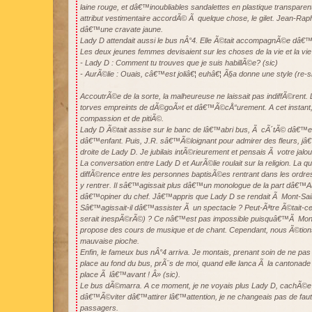
laine rouge, et dâ€™inoubliables sandalettes en plastique transparen
attribut vestimentaire accordÃ© Ã quelque chose, le gilet. Jean-Raph
dâ€™une cravate jaune.
Lady D attendait aussi le bus nÂ°4. Elle Ã©tait accompagnÃ©e dâ€
Les deux jeunes femmes devisaient sur les choses de la vie et la vie
- Lady D : Comment tu trouves que je suis habillÃ©e? (sic)
- AurÃ©lie : Ouais, câ€™est joliâ€¦ euhâ€¦ Ã§a donne une style (re-s
AccoutrÃ©e de la sorte, la malheureuse ne laissait pas indiffÃ©rent. 
torves empreints de dÃ©goÃ»t et dâ€™Ã©cÅ“urement. A cet instant, 
compassion et de pitiÃ©.
Lady D Ã©tait assise sur le banc de lâ€™abri bus, Ã cÃ´tÃ© dâ€™ell
dâ€™enfant. Puis, J.R. sâ€™Ã©loignant pour admirer des fleurs, jâ
droite de Lady D. Je jubilais intÃ©rieurement et pensais Ã votre jalo
La conversation entre Lady D et AurÃ©lie roulait sur la religion. La qu
diffÃ©rence entre les personnes baptisÃ©es rentrant dans les ordres 
y rentrer. Il sâ€™agissait plus dâ€™un monologue de la part dâ€™Au
dâ€™opiner du chef. Jâ€™appris que Lady D se rendait Ã Mont-Sain
Sâ€™agissait-il dâ€™assister Ã un spectacle ? Peut-Ãªtre Ã©tait-c
serait inespÃ©rÃ©) ? Ce nâ€™est pas impossible puisquâ€™Ã Mont-
propose des cours de musique et de chant. Cependant, nous Ã©tion
mauvaise pioche.
Enfin, le fameux bus nÂ°4 arriva. Je montais, prenant soin de ne pas l
place au fond du bus, prÃ¨s de moi, quand elle lanca Ã la cantonade
place Ã lâ€™avant ! Â» (sic).
Le bus dÃ©marra. A ce moment, je ne voyais plus Lady D, cachÃ©e 
dâ€™Ã©viter dâ€™attirer lâ€™attention, je ne changeais pas de faut
passagers.