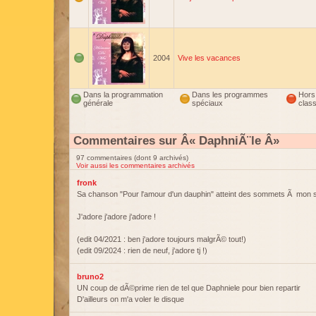
2004
Vive les vacances
Dans la programmation
Dans les programmes
Hors
générale
spéciaux
clas
Commentaires sur Â« DaphniÃ¨le Â»
97 commentaires (dont 9 archivés)
Voir aussi les commentaires archivés
fronk
Sa chanson "Pour l'amour d'un dauphin" atteint des sommets Ã mon 
J'adore j'adore j'adore !
(edit 04/2021 : ben j'adore toujours malgrÃ© tout!)
(edit 09/2024 : rien de neuf, j'adore tj !)
bruno2
UN coup de dÃ©prime rien de tel que Daphniele pour bien repartir
D'ailleurs on m'a voler le disque