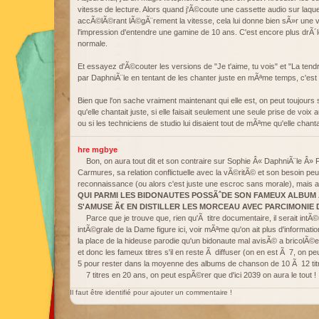
vitesse de lecture. Alors quand j'Ã©coute une cassette audio sur laqu
accÃ©lÃ©rant lÃ©gÃ¨rement la vitesse, cela lui donne bien sÃ»r une v
l'impression d'entendre une gamine de 10 ans. C'est encore plus drÃ´l
normale.
Et essayez d'Ã©couter les versions de "Je t'aime, tu vois" et "La te
par DaphniÃ¨le en tentant de les chanter juste en mÃªme temps, c'est di
Bien que l'on sache vraiment maintenant qui elle est, on peut toujours
qu'elle chantait juste, si elle faisait seulement une seule prise de voix 
ou si les techniciens de studio lui disaient tout de mÃªme qu'elle chanta
hre mgbye
Bon, on aura tout dit et son contraire sur Sophie Â« DaphniÃ¨le Â» 
Carmures, sa relation conflictuelle avec la vÃ©ritÃ© et son besoin pe
reconnaissance (ou alors c'est juste une escroc sans morale), mais au
QUI PARMI LES BIDONAUTES POSSÃˆDE SON FAMEUX ALBUM 
S'AMUSE Ã€ EN DISTILLER LES MORCEAU AVEC PARCIMONIE D
Parce que je trouve que, rien qu'Ã titre documentaire, il serait int
intÃ©grale de la Dame figure ici, voir mÃªme qu'on ait plus d'informat
la place de la hideuse parodie qu'un bidonaute mal avisÃ© a bricolÃ©e un
et donc les fameux titres s'il en reste Ã diffuser (on en est Ã 7, on
5 pour rester dans la moyenne des albums de chanson de 10 Ã 12 tit
7 titres en 20 ans, on peut espÃ©rer que d'ici 2039 on aura le tout !
Il faut être identifié pour ajouter un commentaire !