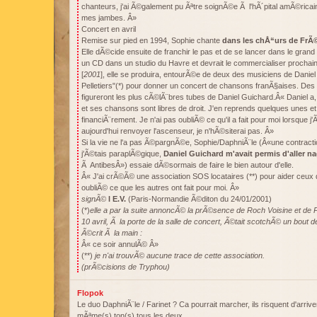
chanteurs, j'ai Ã©galement pu Ãªtre soignÃ©e Ã l'hÃ´pital amÃ©ricain 
mes jambes. Â»
Concert en avril
Remise sur pied en 1994, Sophie chante
dans les chÅ“urs de FrÃ
Elle dÃ©cide ensuite de franchir le pas et de se lancer dans le grand b
un CD dans un studio du Havre et devrait le commercialiser prochain
[
2001
], elle se produira, entourÃ©e de deux des musiciens de Daniel
Pelletiers"(*) pour donner un concert de chansons franÃ§aises. De
figureront les plus cÃ©lÃ¨bres tubes de Daniel Guichard.Â« Daniel a, 
et ses chansons sont libres de droit. J'en reprends quelques unes et 
financiÃ¨rement. Je n'ai pas oubliÃ© ce qu'il a fait pour moi lorsque j'
aujourd'hui renvoyer l'ascenseur, je n'hÃ©siterai pas. Â»
Si la vie ne l'a pas Ã©pargnÃ©e, Sophie/DaphniÃ¨le (Â«une contracti
j'Ã©tais paraplÃ©gique,
Daniel Guichard m'avait permis d'aller n
Ã AntibesÂ») essaie dÃ©sormais de faire le bien autour d'elle.
Â« J'ai crÃ©Ã© une association SOS locataires (**) pour aider ceux q
oubliÃ© ce que les autres ont fait pour moi. Â»
signÃ©
l E.V.
(Paris-Normandie Ã©diton du 24/01/2001)
(*)
elle a par la suite annoncÃ© la prÃ©sence de Roch Voisine et de 
10 avril, Ã la porte de la salle de concert, Ã©tait scotchÃ© un bout 
Ã©crit Ã la main :
Â« ce soir annulÃ© Â»
(**)
je n'ai trouvÃ© aucune trace de cette association.
(prÃ©cisions de Tryphou)
Flopok
Le duo DaphniÃ¨le / Farinet ? Ca pourrait marcher, ils risquent d'arriv
mÃªme(s) ton(s) tous les deux…