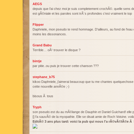
AEGS
depuis que l'ai chez moi je suis completement crochÃ©. quelle sens d
est gÃ©niale et les paroles sont trÃ¨s profondes c'est vraiment le top
Flipper
Daphniele, mon pseudo te rend hommage. D'ailleurs, au fond de l'ea
moins les dissonances.
Grand Babu
Terrible… oÃ¹ trouver le disque ?
bintje
par pitie..ou puis je trouver cette chanson ???
stephane_b75
kikoo Daphniele, j'aimerai beaucoup que tu me chantes quelquechose 
cette nouvelle annÃ©e ;-)
bisous Ã tous
Tryph
son pseudo est du au mÃ©lange de Dauphin et Daniel Guichard! elle 
[] l'a sauvÃ© de la myopathie. Elle se disait amie de Roch Voisine. voi
EditÃ© 3 ans plus tard: voici la pub qui nous l'a rÃ©vÃ©lÃ©e Ã