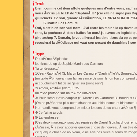
Tryph
Bien, comme cet item affole quelques uns d'entre vous, sachez
vous Ã©cris j'ai le EP de "DaphniÃ¨le" (car elle ne signe pas D
guillemets. Ce soir, grande rÃ©vÃ©lation, LE VRAI NOM DE "D
S. Martin Les Camure
Oui, c'est bien son vrai nom ! J'ai entre les mains le ep devenue
rose, la pochette Ã deux balles fut conÃ§ue avec un logiciel qui
photoshop 7. Demain, je vous livrerai les cinq titres du ep et 
recopierai la dÃ©dicace qui vaut son pesant de dauphins ! see y
Tryph
DeuxiÃ¨me Ã©pisode:
les titres du ep de Sophie Martin Les Carmure
"la tendresse…"
1/Jean-RaphaÃ«l (S. Martin Les Carmure "DaphniÃ¨le"/V. Bruneau/Y.
[un texte Ã©mouvant sur la naissance de son fils, on l'on comprend
accouchement fut de se "jeter sur [son] sein"]
2/ Amour, AmitiÃ© (idem) 3:35
un texte profond sur un thÃ¨me universel
3/ Pour l'amour d'un dauphin (S. Martin Les Carmure/ D. Boudoux / 
[On ne prÃ©sente plus cette chanson aux bidounettes et bidounets, ma
Normandie vous comprendrez mieux le sens de ce chant aÃ©rien !]
4/ Je t'aime tu vois
5/ La tendresse
[Ces deux morceaux sont des reprises de Daniel Guichard, qui rempli
rÃ©ussie, Ã savoir apporter quelque chose de nouveau Ã un titre d
ce quelque chose de nouveau, je ne sais pas si les auteurs de l'orig