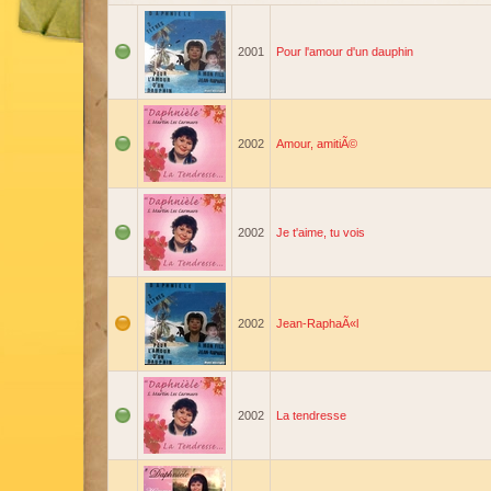
2001
Pour l'amour d'un dauphin
2002
Amour, amitiÃ©
2002
Je t'aime, tu vois
2002
Jean-RaphaÃ«l
2002
La tendresse