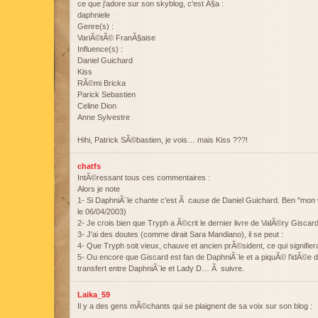
ce que j'adore sur son skyblog, c'est Ã§a :
daphniele
Genre(s) :
VariÃ©tÃ© FranÃ§aise
Influence(s) :
Daniel Guichard
Kiss
RÃ©mi Bricka
Parick Sebastien
Celine Dion
Anne Sylvestre
Hihi, Patrick SÃ©bastien, je vois… mais Kiss ???!
chatfs
IntÃ©ressant tous ces commentaires :
Alors je note
1- Si DaphniÃ¨le chante c'est Ã cause de Daniel Guichard. Ben "mon vi
le 06/04/2003)
2- Je crois bien que Tryph a Ã©crit le dernier livre de ValÃ©ry Giscard
3- J'ai des doutes (comme dirait Sara Mandiano), il se peut :
4- Que Tryph soit vieux, chauve et ancien prÃ©sident, ce qui signifie
5- Ou encore que Giscard est fan de DaphniÃ¨le et a piquÃ© l'idÃ©e de
transfert entre DaphniÃ¨le et Lady D… Ã suivre.
Laika_59
Il y a des gens mÃ©chants qui se plaignent de sa voix sur son blog :