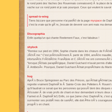
le rond point des Vaches (les Rouennais connaissent) Ã la place de 
vache sur ce rond point et je sais pourquoi. Ceux qui veulent le savoir
spread-is-wing
Tiens bizzare que personne n'ai parlÃ© de la page
myspace
de Daphn
c'est la vraie qui le gÃ¨re, j'essaie de devenir son ami mais ma dema
Discographia
Enfin quelqu'un qui chante Reelement Faux, c'est fabuleux !
shylock
"Remise sur pied en 1994, Sophie chante dans les chœurs de FrÃ©dÃ
JÃ©rÃ´me." C'est prÃ©cisÃ©ment Ã partir de 1994, annÃ©e maudite, 
infortunÃ©s FrÃ©dÃ©ric FranÃ§ois et C JÃ©rÃ´me ont commencÃ©
"lorsque j'Ã©tais paraplÃ©gique, Daniel Guichard m'avait permis d'al
Ã AntibesÂ». Pourquoi, Daniel Guichard Ã©tait propriÃ©taire du Mari
hug
AprÃ¨s Bruce Springsteen au Parc des Princes, qui Ã©tait gÃ©nial (a
regrette vraiment DaphniÃ¨le Ã Sainte-Croix des Pelletiers Ã Rouen! 
qu'il faudrait ce serait que les personnes qui possÃ¨dent des disques 
Ã©couter Ã de vrais profs de chant en leur demandant si leurs deu
Farinet et Ã DaphniÃ¨le!) Enfin, ce que j'aime chez DaphniÃ¨le, c'est qu
surmonter ses problÃ¨mes de santÃ©, elle doit Ãªtre trÃ¨s courageuse. 
progrÃ¨s en chant.