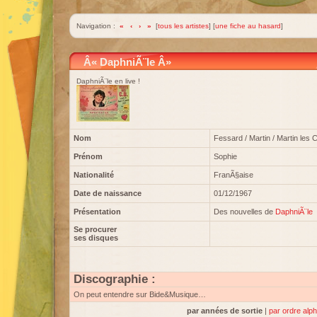
Navigation :
«
‹
›
»
[
tous les artistes
] [
une fiche au hasard
]
Â« DaphniÃ¨le Â»
DaphniÃ¨le en live !
Nom
Fessard / Martin / Martin les
Prénom
Sophie
Nationalité
FranÃ§aise
Date de naissance
01/12/1967
Présentation
Des nouvelles de
DaphniÃ¨le
Se procurer
ses disques
Discographie :
On peut entendre sur Bide&Musique…
par années de sortie
|
par ordre alp