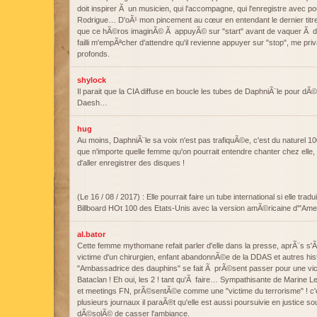
doit inspirer Ã un musicien, qui l'accompagne, qui l'enregistre avec p
Rodrigue… D'oÃ¹ mon pincement au cœur en entendant le dernier titre, 
que ce hÃ©ros imaginÃ© Ã appuyÃ© sur "start" avant de vaquer Ã d'
failli m'empÃªcher d'attendre qu'il revienne appuyer sur "stop", me pri
profonds.
shylock
Il parait que la CIA diffuse en boucle les tubes de DaphniÃ¨le pour dÃ
Daesh…
hug
Au moins, DaphniÃ¨le sa voix n'est pas trafiquÃ©e, c'est du naturel 1
que n'importe quelle femme qu'on pourrait entendre chanter chez elle, 
d'aller enregistrer des disques !
(Le 16 / 08 / 2017) : Elle pourrait faire un tube international si elle tra
Billboard HOt 100 des Etats-Unis avec la version amÃ©ricaine d'"Amer
al.bator
Cette femme mythomane refait parler d'elle dans la presse, aprÃ¨s s'Ã
victime d'un chirurgien, enfant abandonnÃ©e de la DDAS et autres hist
"Ambassadrice des dauphins" se fait Ã prÃ©sent passer pour une vict
Bataclan ! Eh oui, les 2 ! tant qu'Ã faire… Sympathisante de Marine L
et meetings FN, prÃ©sentÃ©e comme une "victime du terrorisme" ! c'
plusieurs journaux il paraÃ®t qu'elle est aussi poursuivie en justice 
dÃ©solÃ© de casser l'ambiance.