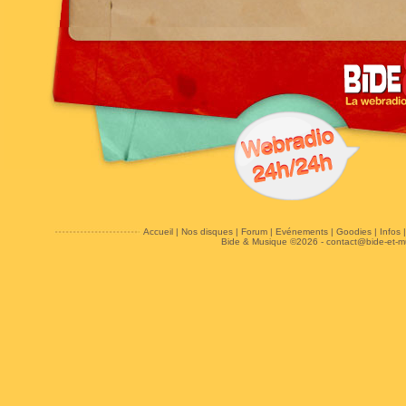
Accueil
|
Nos disques
|
Forum
|
Evénements
|
Goodies
|
Infos
Bide & Musique ©2026 -
contact@bide-et-m