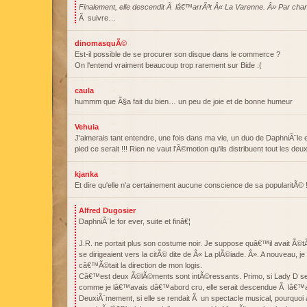
Finalement, elle descendit Ã lâ€™arrÃªt Â« La Varenne. Â» Par cha
Ã suivre…
dinomasquÃ©
Est-il possible de se procurer son disque dans le commerce ?
On l'entend vraiment beaucoup trop rarement sur Bide :(
caula
hummm que Ã§a fait du bien… un peu de joie et de bonne humeur
Vehuia
J'aimerais tant entendre, une fois dans ma vie, un duo de DaphniÃ¨le et
pied ce serait !!! Rien ne vaut l'Ã©motion qu'ils distribuent tout les deu
kjanka
Et dire qu'elle n'a certainement aucune conscience de sa popularitÃ© 
Alfred Dugosier
DaphniÃ¨le for ever, suite et finâ€¦
J.R. ne portait plus son costume noir. Je suppose quâ€™il avait Ã©
se dirigeaient vers la citÃ© dite de Â« La plÃ©iade. Â». A nouveau, 
câ€™Ã©tait la direction de mon logis.
Câ€™est deux Ã©lÃ©ments sont intÃ©ressants. Primo, si Lady D se 
comme je lâ€™avais dâ€™abord cru, elle serait descendue Ã lâ€™a
DeuxiÃ¨mement, si elle se rendait Ã un spectacle musical, pourquoi 