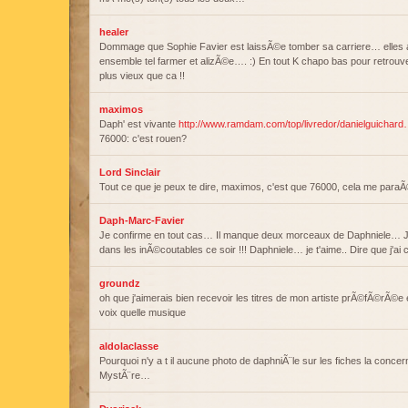
healer
Dommage que Sophie Favier est laissÃ©e tomber sa carriere… elles a
ensemble tel farmer et alizÃ©e…. :) En tout K chapo bas pour retrou
plus vieux que ca !!
maximos
Daph' est vivante
http://www.ramdam.com/top/livredor/danielguichard
76000: c'est rouen?
Lord Sinclair
Tout ce que je peux te dire, maximos, c'est que 76000, cela me paraÃ
Daph-Marc-Favier
Je confirme en tout cas… Il manque deux morceaux de Daphniele… J'
dans les inÃ©coutables ce soir !!! Daphniele… je t'aime.. Dire que j'ai
groundz
oh que j'aimerais bien recevoir les titres de mon artiste prÃ©fÃ©rÃ©
voix quelle musique
aldolaclasse
Pourquoi n'y a t il aucune photo de daphniÃ¨le sur les fiches la conce
MystÃ¨re…