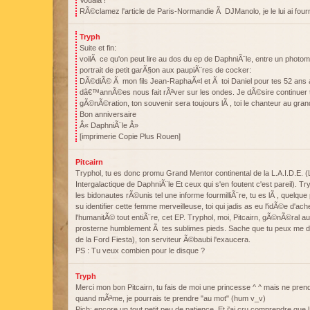
Vouala !
RÃ©clamez l'article de Paris-Normandie Ã DJManolo, je le lui ai fourn
Tryph
Suite et fin:
voilÃ ce qu'on peut lire au dos du ep de DaphniÃ¨le, entre un photom
portrait de petit garÃ§on aux paupiÃ¨res de cocker:
DÃ©diÃ© Ã mon fils Jean-RaphaÃ«l et Ã toi Daniel pour tes 52 ans av
dâ€™annÃ©es nous fait rÃªver sur les ondes. Je dÃ©sire continuer
gÃ©nÃ©ration, ton souvenir sera toujours lÃ , toi le chanteur au gra
Bon anniversaire
Â« DaphniÃ¨le Â»
[imprimerie Copie Plus Rouen]
Pitcairn
Tryphol, tu es donc promu Grand Mentor continental de la L.A.I.D.E. 
Intergalactique de DaphniÃ¨le Et ceux qui s'en foutent c'est pareil). T
les bidonautes rÃ©unis tel une informe fourmilliÃ¨re, tu es lÃ , quelque p
su identifier cette femme merveilleuse, toi qui jadis as eu l'idÃ©e d'ach
l'humanitÃ© tout entiÃ¨re, cet EP. Tryphol, moi, Pitcairn, gÃ©nÃ©ral au
prosterne humblement Ã tes sublimes pieds. Sache que tu peux me d
de la Ford Fiesta), ton serviteur Ã©baubi l'exaucera.
PS : Tu veux combien pour le disque ?
Tryph
Merci mon bon Pitcairn, tu fais de moi une princesse ^ ^ mais ne pren
quand mÃªme, je pourrais te prendre "au mot" (hum v_v)
Pich: encore un tout petit peu de patience. Et j'ai cru comprendre que 