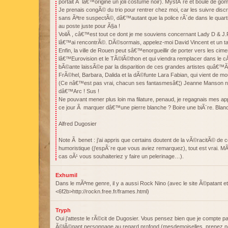
portait Ã lâ€™origine un joli costume noir). MystÃ¨re et boule de go
Je prenais congÃ© du trio pour rentrer chez moi, car les suivre dis
sans Ãªtre suspectÃ©, dâ€™autant que la police rÃ´de dans le quart
au poste juste pour Ã§a !
VoilÃ , câ€™est tout ce dont je me souviens concernant Lady D & J.R.
lâ€™ai rencontrÃ©. DÃ©sormais, appelez-moi David Vincent et un ta
Enfin, la ville de Rouen peut sâ€™enorgueillir de porter vers les ci
lâ€™Eurovision et le TÃ©lÃ©thon et qui viendra remplacer dans le cÅ
bÃ©ante laissÃ©e par la disparition de ces grandes artistes quâ€™Ã©
FrÃ©hel, Barbara, Dalida et la dÃ©funte Lara Fabian, qui vient de m
(Ce nâ€™est pas vrai, chacun ses fantasmesâ€¦) Jeanne Manson 
dâ€™Arc ! Sus !
Ne pouvant mener plus loin ma filature, penaud, je regagnais mes app
ce jour Ã marquer dâ€™une pierre blanche ? Boire une biÃ¨re. Blan
Alfred Dugosier
Note Ã benet : j'ai appris que certains doutent de la vÃ©racitÃ© de ce
humoristique (j'espÃ¨re que vous aviez remarquez), tout est vrai. 
cas oÃ¹ vous souhaiteriez y faire un pelerinage…).
Exhumil
Dans le mÃªme genre, il y a aussi Rock Nino (avec le site Ã©patant et 
<6f2b>http://rockn.free.fr/frames.html)
Tryph
Oui j'atteste le rÃ©cit de Dugosier. Vous pensez bien que je compte p
Ã©lÃ©gant personnage au regard profond (mesdemoiselles, prenez no