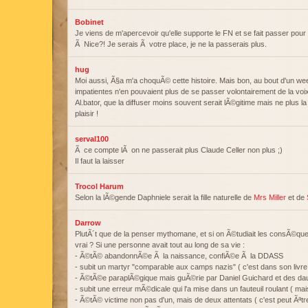
Bobinet
Je viens de m'apercevoir qu'elle supporte le FN et se fait passer pour
Ã Nice?! Je serais Ã votre place, je ne la passerais plus.
hug
Moi aussi, Ã§a m'a choquÃ© cette histoire. Mais bon, au bout d'un we
impatientes n'en pouvaient plus de se passer volontairement de la voix 
Al.bator, que la diffuser moins souvent serait lÃ©gitime mais ne plus l
plaisir !
serval100
Ã ce compte lÃ on ne passerait plus Claude Celler non plus ;)
Il faut la laisser
Trocol Harum
Selon la lÃ©gende Daphniele serait la fille naturelle de
Mrs Miller
et de
Darrow
PlutÃ´t que de la penser mythomane, et si on Ã©tudiait les consÃ©q
vrai ? Si une personne avait tout au long de sa vie :
- Ã©tÃ© abandonnÃ©e Ã la naissance, confiÃ©e Ã la DDASS
- subit un martyr "comparable aux camps nazis" ( c'est dans son livre
- Ã©tÃ©e paraplÃ©gique mais guÃ©rie par Daniel Guichard et des da
- subit une erreur mÃ©dicale qui l'a mise dans un fauteuil roulant ( ma
- Ã©tÃ© victime non pas d'un, mais de deux attentats ( c'est peut Ãªtre