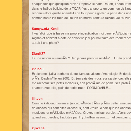
chaque fois que quelqu'un croise DaphniÃ¨le dans Rouen, il accourt me r
dans le hall du building de la TCAR (les transports en commun de l'
reconnu alors qu'elle attendait son tour pour signaler la perte dans un
homme hante les rues de Rouen en murmurant: Je l'ai vue! Je l'ai vue
Sumywada_Kenji
Il va falloir que je fasse ma propre investigation moi pauvre Ã©tudian
Aignan et habitant a cote de sotteville je v pouvoir faire des recherc
aurait-il une photo?
Djanik77
Est-ce amour ou amitiÃ© ? Ben je vais prendre amitiÃ©… Ou tu prend
kidibou
Et bien moi, j'ai la pochette de ce 'fameux' album d'Anthologie. Et de pl
prÃ¨s 'DaphniÃ¨le' en 2001. Et, j'en sais des trucs sur sa vie, car, el
me racontait ses petits malheurs, son problÃ¨me de poids, ses problÃ
chanter avec elle, plein de petits trucs, FORMIDABLE…
lilitoon
Comme kidibou, moi aussi j'ai cotoyÃ© de trÃ©s prÃ©s cette fameuse
de choses qui sont dites ci dessus, sont vraies. A part que les chans
musiques et mÃ©lodies crÃ©Ã©es. Croyez moi sur parole… Alors soye
quand aux paroles, traduites par TrypholTourneson…..;; et bien pas t
kijkeens