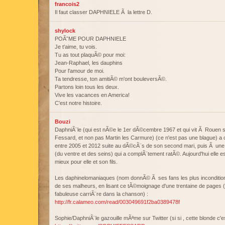
francois2
Il faut classer DAPHNIELE Ã la lettre D.
shylock
POÃˆME POUR DAPHNIELE
Je t'aime, tu vois.
Tu as tout plaquÃ© pour moi:
Jean-Raphael, les dauphins
Pour l'amour de moi.
Ta tendresse, ton amitiÃ© m'ont bouleversÃ©.
Partons loin tous les deux.
Vive les vacances en America!
C'est notre histoire.
Bouzi
DaphniÃ¨le (qui est nÃ©e le 1er dÃ©cembre 1967 et qui vit Ã Rouen 
Fessard, et non pas Martin les Carmure) (ce n'est pas une blague) a 
entre 2005 et 2012 suite au dÃ©cÃ¨s de son second mari, puis Ã une 
(du ventre et des seins) qui a complÃ¨tement ratÃ©. Aujourd'hui elle es
mieux pour elle et son fils.
Les daphinelomaniaques (nom donnÃ© Ã ses fans les plus inconditionne
de ses malheurs, en lisant ce tÃ©moignage d'une trentaine de pages 
fabuleuse carriÃ¨re dans la chanson) :
http://fr.calameo.com/read/003049691f2ba0389478f
Sophie/DaphniÃ¨le gazouille mÃªme sur Twitter (si si , cette blonde c'est