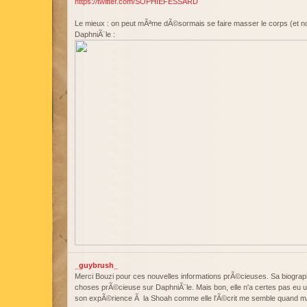
https://twitter.com/SOPHIEFESSARD
Le mieux : on peut mÃªme dÃ©sormais se faire masser le corps (et n
DaphniÃ¨le :
_guybrush_
Merci Bouzi pour ces nouvelles informations prÃ©cieuses. Sa biogra
choses prÃ©cieuse sur DaphniÃ¨le. Mais bon, elle n'a certes pas eu u
son expÃ©rience Ã la Shoah comme elle l'Ã©crit me semble quand 