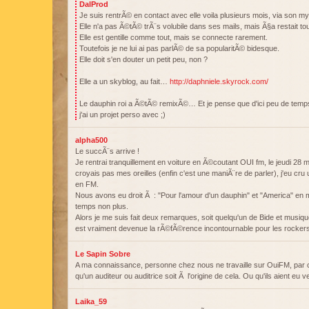
DalProd
Je suis rentrÃ© en contact avec elle voila plusieurs mois, via son m
Elle n'a pas Ã©tÃ© trÃ¨s volubile dans ses mails, mais Ã§a restait tou
Elle est gentille comme tout, mais se connecte rarement.
Toutefois je ne lui ai pas parlÃ© de sa popularitÃ© bidesque.
Elle doit s'en douter un petit peu, non ?
Elle a un skyblog, au fait…
http://daphniele.skyrock.com/
Le dauphin roi a Ã©tÃ© remixÃ©… Et je pense que d'ici peu de temps
j'ai un projet perso avec ;)
alpha500
Le succÃ¨s arrive !
Je rentrai tranquillement en voiture en Ã©coutant OUI fm, le jeudi 28 m
croyais pas mes oreilles (enfin c'est une maniÃ¨re de parler), j'eu cru
en FM.
Nous avons eu droit Ã : "Pour l'amour d'un dauphin" et "America" en me
temps non plus.
Alors je me suis fait deux remarques, soit quelqu'un de Bide et musiq
est vraiment devenue la rÃ©fÃ©rence incontournable pour les rockers
Le Sapin Sobre
A ma connaissance, personne chez nous ne travaille sur OuiFM, par co
qu'un auditeur ou auditrice soit Ã l'origine de cela. Ou qu'ils aient eu v
Laika_59