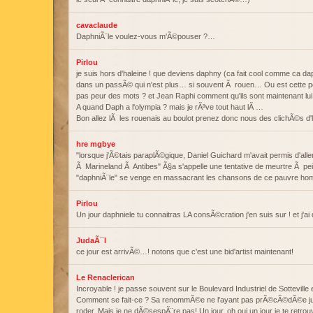
cavaclaude
DaphniÃ¨le voulez-vous m'Ã©pouser ?…
Pirlou
je suis hors d'haleine ! que deviens daphny (ca fait cool comme ca daph
dans un passÃ© qui n'est plus… si souvent Ã rouen… Ou est cette pe
pas peur des mots ? et Jean Raphi comment qu'ils sont maintenant lui
A quand Daph a l'olympia ? mais je rÃªve tout haut lÃ …
Bon allez lÃ les rouenais au boulot prenez donc nous des clichÃ©s d'la
hre mgbye
"lorsque j'Ã©tais paraplÃ©gique, Daniel Guichard m'avait permis d'all
Ã Marineland Ã Antibes" Ã§a s'appelle une tentative de meurtre Ã pei
"daphniÃ¨le" se venge en massacrant les chansons de ce pauvre 
Pirlou
Un jour daphniele tu connaitras LA consÃ©cration j'en suis sur ! et j'ai
JudaÃ¯l
ce jour est arrivÃ©…! notons que c'est une bid'artist maintenant!
Le Renaclerican
Incroyable ! je passe souvent sur le Boulevard Industriel de Sotteville et
Comment se fait-ce ? Sa renommÃ©e ne l'ayant pas prÃ©cÃ©dÃ©e jusq
roder. Mais je ne dÃ©sespÃ¨re pas! Un jour, oh oui un jour je te retrouver