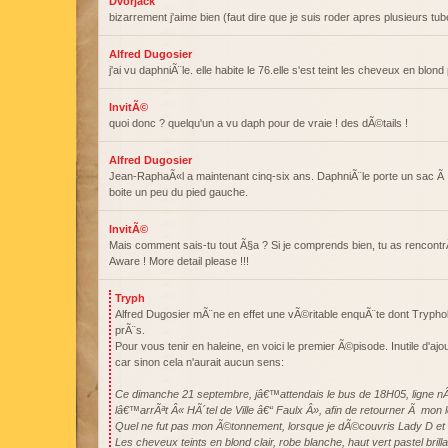
Dvorjack
bizarrement j'aime bien (faut dire que je suis roder apres plusieurs tub
Alfred Dugosier
j'ai vu daphniÃ¨le. elle habite le 76.elle s'est teint les cheveux en blond
InvitÃ©
quoi donc ? quelqu'un a vu daph pour de vraie ! des dÃ©tails !
Alfred Dugosier
Jean-RaphaÃ«l a maintenant cinq-six ans. DaphniÃ¨le porte un sac Ã
boite un peu du pied gauche.
InvitÃ©
Mais comment sais-tu tout Ã§a ? Si je comprends bien, tu as rencontr
Aware ! More detail please !!!
Tryph
Alfred Dugosier mÃ¨ne en effet une vÃ©ritable enquÃ¨te dont Tryphol 
prÃ¨s.
Pour vous tenir en haleine, en voici le premier Ã©pisode. Inutile d'ajo
car sinon cela n'aurait aucun sens:
Ce dimanche 21 septembre, jâ€™attendais le bus de 18H05, ligne nÂ
lâ€™arrÃªt Â« HÃ´tel de Ville â€“ Faulx Â», afin de retourner Ã mon l
Quel ne fut pas mon Ã©tonnement, lorsque je dÃ©couvris Lady D et
Les cheveux teints en blond clair, robe blanche, haut vert pastel bri