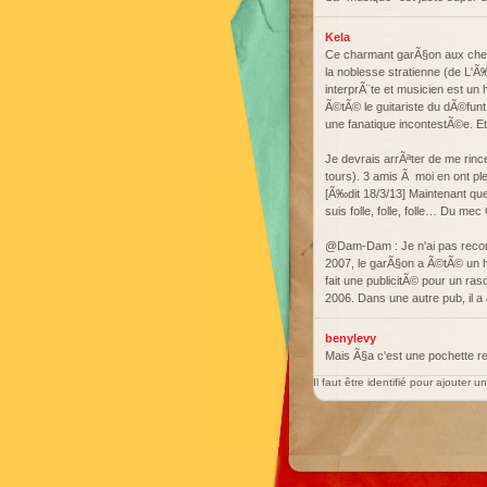
Kela
Ce charmant garÃ§on aux cheveu
la noblesse stratienne (de L'Ã‰
interprÃ¨te et musicien est u
Ã©tÃ© le guitariste du dÃ©funt
une fanatique incontestÃ©e. E
Je devrais arrÃªter de me rince
tours). 3 amis Ã moi en ont pl
[Ã‰dit 18/3/13] Maintenant qu
suis folle, folle, folle… Du m
@Dam-Dam : Je n'ai pas reconn
2007, le garÃ§on a Ã©tÃ© un h
fait une publicitÃ© pour un ra
2006. Dans une autre pub, il 
benylevy
Mais Ã§a c'est une pochette r
Il faut être identifié pour ajouter 