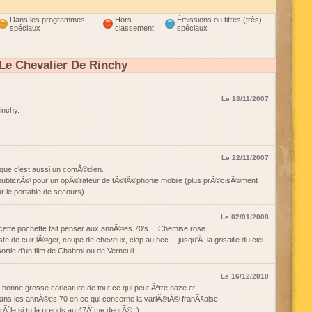
Dans les programmes
Hors
Émissions ou titres (très)
spéciaux
classement
spéciaux
Le Chevalier De Rinchy
Le 18/11/2007
inchy.
Le 22/11/2007
que c'est aussi un comÃ©dien.
e publicitÃ© pour un opÃ©rateur de tÃ©lÃ©phonie mobile (plus prÃ©cisÃ©ment
r le portable de secours).
Le 02/01/2008
 cette pochette fait penser aux annÃ©es 70's… Chemise rose
e de cuir lÃ©ger, coupe de cheveux, clop au bec… jusqu'Ã la grisaille du ciel
 sortie d'un film de Chabrol ou de Verneuil.
Le 16/12/2010
une bonne grosse caricature de tout ce qui peut Ãªtre naze et
dans les annÃ©es 70 en ce qui concerne la variÃ©tÃ© franÃ§aise.
rÃ´le si tu la prends au 47Ã¨me degrÃ© :)