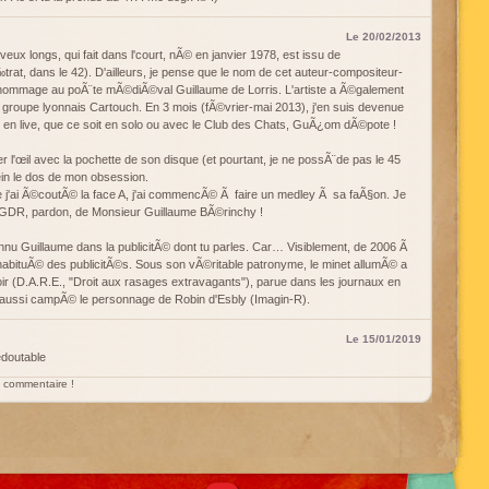
Le 20/02/2013
x longs, qui fait dans l'court, nÃ© en janvier 1978, est issu de
trat, dans le 42). D'ailleurs, je pense que le nom de cet auteur-compositeur-
n hommage au poÃ¨te mÃ©diÃ©val Guillaume de Lorris. L'artiste a Ã©galement
 groupe lyonnais Cartouch. En 3 mois (fÃ©vrier-mai 2013), j'en suis devenue
t en live, que ce soit en solo ou avec le Club des Chats, GuÃ¿om dÃ©pote !
r l'œil avec la pochette de son disque (et pourtant, je ne possÃ¨de pas le 45
ein le dos de mon obsession.
e j'ai Ã©coutÃ© la face A, j'ai commencÃ© Ã faire un medley Ã sa faÃ§on. Je
ec GDR, pardon, de Monsieur Guillaume BÃ©rinchy !
u Guillaume dans la publicitÃ© dont tu parles. Car… Visiblement, de 2006 Ã
abituÃ© des publicitÃ©s. Sous son vÃ©ritable patronyme, le minet allumÃ© a
soir (D.A.R.E., "Droit aux rasages extravagants"), parue dans les journaux en
a aussi campÃ© le personnage de Robin d'Esbly (Imagin-R).
Le 15/01/2019
edoutable
un commentaire !