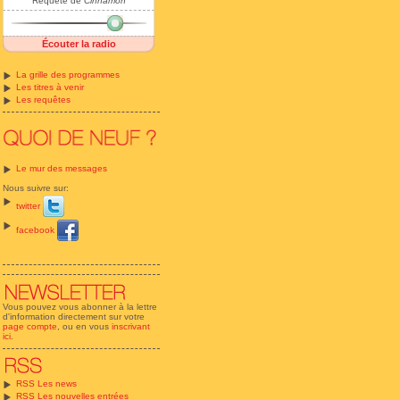
Requête de
Cinnamon
Écouter la radio
La grille des programmes
Les titres à venir
Les requêtes
Le mur des messages
Nous suivre sur:
twitter
facebook
Vous pouvez vous abonner à la lettre
d'information directement sur votre
page compte
, ou en vous
inscrivant
ici
.
RSS Les news
RSS Les nouvelles entrées