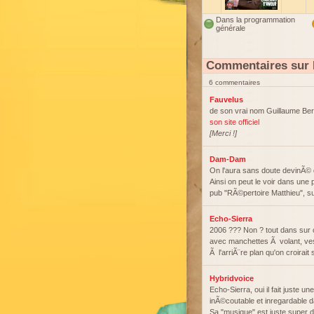
Dans la programmation
générale
Commentaires sur 
6 commentaires
Fauvelus
de son vrai nom Guillaume Ber
son site officiel
[Merci !]
Dam-Dam
On l'aura sans doute devinÃ© 
Ainsi on peut le voir dans un
pub "RÃ©pertoire Matthieu", su
Echo-Sierra
2006 ??? Non ? tout dans sur
avec manchettes Ã volant, vest
Ã l'arriÃ¨re plan qu'on croirait
Hybridvoice
Echo-Sierra, oui il fait juste 
inÃ©coutable et inregardable 
Sa "musique" est juste super d