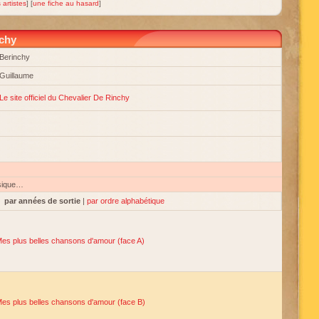
 artistes
] [
une fiche au hasard
]
nchy
Berinchy
Guillaume
Le site officiel du Chevalier De Rinchy
sique…
par années de sortie
|
par ordre alphabétique
es plus belles chansons d'amour (face A)
es plus belles chansons d'amour (face B)