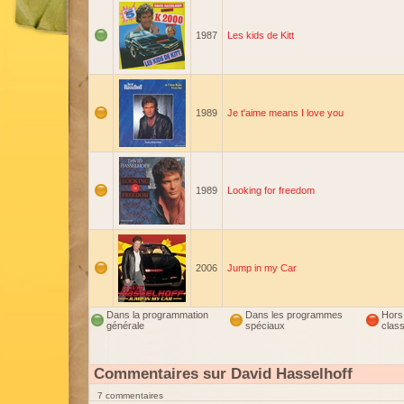
1987
Les kids de Kitt
1989
Je t'aime means I love you
1989
Looking for freedom
2006
Jump in my Car
Dans la programmation
Dans les programmes
Hors
générale
spéciaux
clas
Commentaires sur David Hasselhoff
7 commentaires