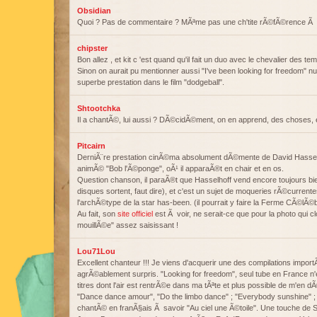
Obsidian
Quoi ? Pas de commentaire ? MÃªme pas une ch'tite rÃ©fÃ©rence Ã
chipster
Bon allez , et kit c 'est quand qu'il fait un duo avec le chevalier des 
Sinon on aurait pu mentionner aussi "I've been looking for freedom" 
superbe prestation dans le film "dodgeball".
Shtootchka
Il a chantÃ©, lui aussi ? DÃ©cidÃ©ment, on en apprend, des choses, et
Pitcairn
DerniÃ¨re prestation cinÃ©ma absolument dÃ©mente de David Hasselh
animÃ© "Bob l'Ã©ponge", oÃ¹ il apparaÃ®t en chair et en os.
Question chanson, il paraÃ®t que Hasselhoff vend encore toujours bi
disques sortent, faut dire), et c'est un sujet de moqueries rÃ©currente
l'archÃ©type de la star has-been. (il pourrait y faire la Ferme CÃ©lÃ©
Au fait, son
site officiel
est Ã voir, ne serait-ce que pour la photo qui cl
mouillÃ©e" assez saisissant !
Lou71Lou
Excellent chanteur !!! Je viens d'acquerir une des compilations impor
agrÃ©ablement surpris. "Looking for freedom", seul tube en France n'est
titres dont l'air est rentrÃ©e dans ma tÃªte et plus possible de m'en 
"Dance dance amour", "Do the limbo dance" ; "Everybody sunshine" ; "
chantÃ© en franÃ§ais Ã savoir "Au ciel une Ã©toile". Une touche de S