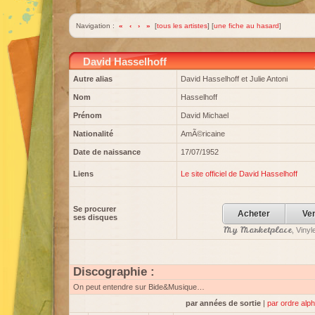
Navigation :
«
‹
›
»
[
tous les artistes
] [
une fiche au hasard
]
David Hasselhoff
Autre alias
David Hasselhoff et Julie Antoni
Nom
Hasselhoff
Prénom
David Michael
Nationalité
AmÃ©ricaine
Date de naissance
17/07/1952
Liens
Le site officiel de David Hasselhoff
Se procurer
Acheter
Ve
ses disques
My Marketplace
, Viny
Discographie :
On peut entendre sur Bide&Musique…
par années de sortie
|
par ordre alp