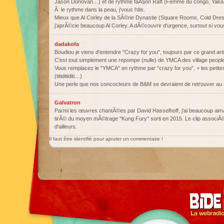
Jason Donovan…) et de rythme faÃ§on Raft (Femme du congo, Yaka d
Ã le rythme dans la peau, j'vous l'dis.
Mieux que Al Corley de la SÃ©rie Dynastie (Square Rooms, Cold Dress
j'aprÃ©cie beaucoup Al Corley. A dÃ©couvrir d'urgence, surtout si v
dadakofa
Boudiou je viens d'entendre "Crazy for you", toujours par ce grand ar
C'est tout simplement une repompe (nulle) de YMCA des village peop
Vous remplacez le "YMCA" en rythme par "crazy for you", + les petites
(titiditiditi…)
Une perle que nos concocteurs de B&M se devraient de retrouver au
Galvatron
Parmi les œuvres chantÃ©es par David Hasselhoff, j'ai beaucoup aimÃ©
tirÃ© du moyen mÃ©trage "Kung Fury" sorti en 2015. Le clip associÃ© 
d'ailleurs.
Il faut être identifié pour ajouter un commentaire !