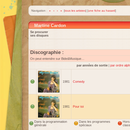
Navigation :
«
‹
›
»
[
tous les artistes
] [
une fiche au hasard
]
Martine Cardon
Se procurer
ses disques
Discographie :
On peut entendre sur Bide&Musique…
par années de sortie
|
par ordre alp
1981
Comedy
1981
Pour toi
Dans la programmation
Dans les programmes
Hors
générale
spéciaux
clas