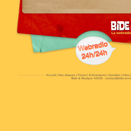
Accueil
|
Nos disques
|
Forum
|
Evénements
|
Goodies
|
Infos
Bide & Musique ©2026 -
contact@bide-et-m