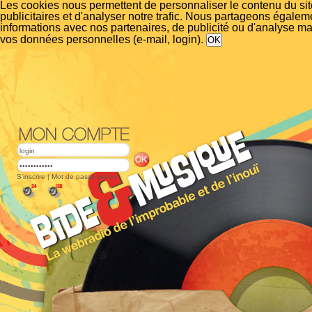
Les cookies nous permettent de personnaliser le contenu du si
publicitaires et d'analyser notre trafic. Nous partageons égalem
informations avec nos partenaires, de publicité ou d'analyse m
vos données personnelles (e-mail, login).
S'inscrire
|
Mot de passe perdu