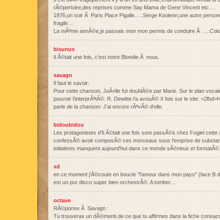
rÃ©pertoire,des reprises comme Say Mama de Gene Vincent etc….
1976,un soir Ã Paris Place Pigalle…..Serge Koolenn,une autre personn
fragile…
La mÃªme annÃ©e,je passais mon mon permis de conduire Ã …..Colo
bisunus
Il Ã©tait une fois, c'est notre Blondie Ã nous.
savagn
Il faut le savoir:
Pour cette chanson, JoÃ«lle fut doublÃ©e par Marie. Sur le plan vocale
pouvoir l'interprÃªtÃ©. R. Dewitte l'a avouÃ© X fois sur le site: <2fb
parle de la chanson: J'ai encore rÃªvÃ© d'elle.
bidoubidou
Les protagonistes d'Il Ã©tait une fois sont passÃ©s chez Fogiel cette 
confessÃ© avoir composÃ© ces morceaux sous l'emprise de substanc
initiatives manquent aujourd'hui dans ce monde sÃ©rieux et formatÃ© 
xd
en ce moment j'Ã©coute en boucle "l'amour dans mon pays" (face B de 
est un pur disco super bien orchestrÃ©. A tomber…
octave
RÃ©ponse Ã Savagn :
Tu trouveras un dÃ©menti de ce que tu affirmes dans la fiche cons