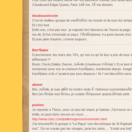
Pour ceux qui veulent savoir oÃ¹ est passÃ©e JoÃ«lle, une seule adr
3 boulevard Edgar Quinet, Paris 14Ã¨me, 7Ã¨me division.
doudoucoincoin
C'est le meilleur groupe de variÃ©tÃ©s du monde et de tous les temps
Et c'est tout.
Enfin non, c'est pas tout : je regrette fort l'absence de Tourne la pa
me dit; Si l'on s'inventait un pays; TÃ©lÃ©phone; Il a juste besoin d'un
Et puis plein d'autres, comme toujours.
Ben*Baker
Franchement, les stars des 70's, qu' est-ce qu' ils leur a pris de tous 
bÃªtement !?
Brant, Cloclo,Dalida, Dassin, JoÃ«lle (chanteuse Il Ã©tait 1 X) et tant 
emmenant avec eux la chanson franÃ§aise, moribonde depuis. Imagine
franÃ§aise si ils n' avaient pas tous disparus ! Ils l' ont blessÃ©e san
alemm
Moi, JoÃ«lle, je suis allÃ© lui rendre visite Ã l'adresse susmentionn
Ben j'en Ã©tais tout Ã©mu, je voulais l'Ã©pouser quand j'Ã©tais petit.
pulcino
Je reponds a Thess, avec un peu de retard, je l'admet. J'ai trouve un si
d'elle, on peut donc encore en rever….
http://www.chez.com/joellemogensen/sommaire.html
J'ai rencontrÃ© le groupe a "La Playa" une discotheque de St Raphael.
nus". On ne voyais pas les visages, juste les seins…. "il etait une fois" 