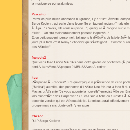
la musique se porterait mieux
Pascalito
Parmi les plus belles chansons du groupe, il y a "Elle", Ã©crite, co
Serge Koolenn, qui parle d'une jeune fille en fauteuil roulant ("mais ell
Ã Ã§a…" / "alors, elle roule au piano…") qui figure Ã l'origine sur l
d'elle"… Un titre malheureusement passÃ© inaperÃ§u !
Et un petit souvenir personnel : j'ai appris le dÃ©cÃ¨s de la jolie JoÃ«ll
jours plus tard, c'est Romy Schneider qui s'Ã©teignait… Comme aurai
des Ã©toiles"…
francois2
Que viens faire Enrico MACIAS dans cette galerie de pochettes (Ã part 
sorti Ã la mÃªme Ã©poque) ? MELISSA est Ã retirer.
hug
RÃ©ponse Ã Francois2 : Ce qui explique la prÃ©sence de cette poch
("Melisa") au milieu des pochettes d'Il Ã©tait Une fois est la face B du
Macias prÃ©sente "Je vous apporte la nouvelle" enregistrÃ©e par Enric
lors d'un "NÂ°1" des Carpentier. Si tu vas sur la fiche ou tu restes Ã l
seconde version qui est Ã©coutable ici. Le mieux aurait effectivement
groupe mais sans doute qu'il n'y en a pas.
Chezod
R.I.P Serge Koolenn