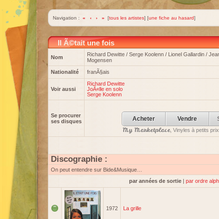
Navigation :
«
‹
›
»
[
tous les artistes
] [
une fiche au hasard
]
Il Ã©tait une fois
Richard Dewitte / Serge Koolenn / Lionel Gallardin / Je
Nom
Mogensen
Nationalité
franÃ§ais
Richard Dewitte
Voir aussi
JoÃ«lle en solo
Serge Koolenn
Se procurer
Acheter
Vendre
ses disques
My Marketplace
, Vinyles à petits p
Discographie :
On peut entendre sur Bide&Musique…
par années de sortie
|
par ordre alp
1972
La grille