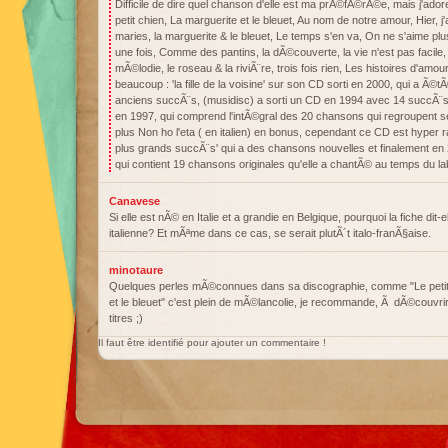
Difficile de dire quel chanson d'elle est ma prÃ©fÃ©rÃ©e, mais j'ador
petit chien, La marguerite et le bleuet, Au nom de notre amour, Hier,
maries, la marguerite & le bleuet, Le temps s'en va, On ne s'aime plu
une fois, Comme des pantins, la dÃ©couverte, la vie n'est pas facile, S
mÃ©lodie, le roseau & la riviÃ¨re, trois fois rien, Les histoires d'amour
beaucoup : 'la fille de la voisine' sur son CD sorti en 2000, qui a 
anciens succÃ¨s, (musidisc) a sorti un CD en 1994 avec 14 succÃ¨s
en 1997, qui comprend l'intÃ©gral des 20 chansons qui regroupent s
plus Non ho l'eta ( en italien) en bonus, cependant ce CD est hyper 
plus grands succÃ¨s' qui a des chansons nouvelles et finalement e
qui contient 19 chansons originales qu'elle a chantÃ© au temps du l
Canavese
Si elle est nÃ© en Italie et a grandie en Belgique, pourquoi la fiche dit-e
italienne? Et mÃªme dans ce cas, se serait plutÃ´t italo-franÃ§aise.
minotaure
Quelques perles mÃ©connues dans sa discographie, comme "Le petit 
et le bleuet" c'est plein de mÃ©lancolie, je recommande, Ã dÃ©couvri
titres ;)
Il faut être identifié pour ajouter un commentaire !