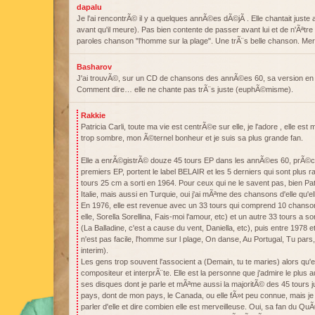
dapalu
Je l'ai rencontrÃ© il y a quelques annÃ©es dÃ©jÃ . Elle chantait juste
avant qu'il meure). Pas bien contente de passer avant lui et de n'Ãªtre
paroles chanson "l'homme sur la plage". Une trÃ¨s belle chanson. Mer
Basharov
J'ai trouvÃ©, sur un CD de chansons des annÃ©es 60, sa version en it
Comment dire… elle ne chante pas trÃ¨s juste (euphÃ©misme).
Rakkie
Patricia Carli, toute ma vie est centrÃ©e sur elle, je l'adore , elle es
trop sombre, mon Ã©ternel bonheur et je suis sa plus grande fan.
Elle a enrÃ©gistrÃ© douze 45 tours EP dans les annÃ©es 60, prÃ©c
premiers EP, portent le label BELAIR et les 5 derniers qui sont plus r
tours 25 cm a sorti en 1964. Pour ceux qui ne le savent pas, bien Pa
Italie, mais aussi en Turquie, oui j'ai mÃªme des chansons d'elle qu'
En 1976, elle est revenue avec un 33 tours qui comprend 10 chansons
elle, Sorella Sorellina, Fais-moi l'amour, etc) et un autre 33 tours a 
(La Balladine, c'est a cause du vent, Daniella, etc), puis entre 1978 et 
n'est pas facile, l'homme sur l plage, On danse, Au Portugal, Tu pars,
interim).
Les gens trop souvent l'associent a (Demain, tu te maries) alors qu'e
compositeur et interprÃ¨te. Elle est la personne que j'admire le plus 
ses disques dont je parle et mÃªme aussi la majoritÃ© des 45 tours j
pays, dont de mon pays, le Canada, ou elle fÃ»t peu connue, mais je
parler d'elle et dire combien elle est merveilleuse. Oui, sa fan du 