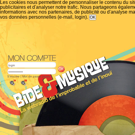
Les cookies nous permettent de personnaliser le contenu du si
publicitaires et d'analyser notre trafic. Nous partageons égalem
informations avec nos partenaires, de publicité ou d'analyse m
vos données personnelles (e-mail, login).
S'inscrire
|
Mot de passe perdu