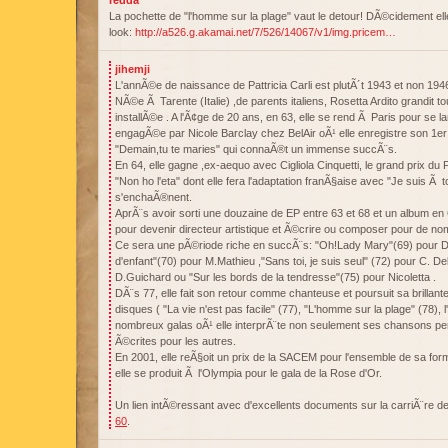
redda
La pochette de "l'homme sur la plage" vaut le detour! DÃ©cidement e
look:
http://a526.g.akamai.net/7/526/14067/v1/img.pricem…
jihemji
L'annÃ©e de naissance de Pattricia Carli est plutÃ´t 1943 et non 1946
NÃ©e Ã Tarente (Italie) ,de parents italiens, Rosetta Ardito grandit to
installÃ©e . A l'Ã¢ge de 20 ans, en 63, elle se rend Ã Paris pour se l
engagÃ©e par Nicole Barclay chez BelAir oÃ¹ elle enregistre son 1er E
"Demain,tu te maries" qui connaÃ®t un immense succÃ¨s.
En 64, elle gagne ,ex-aequo avec Cigliola Cinquetti, le grand prix d
"Non ho l'eta" dont elle fera l'adaptation franÃ§aise avec "Je suis Ã 
s'enchaÃ®nent.
AprÃ¨s avoir sorti une douzaine de EP entre 63 et 68 et un album en 64
pour devenir directeur artistique et Ã©crire ou composer pour de no
Ce sera une pÃ©riode riche en succÃ¨s: "Oh!Lady Mary"(69) pour D
d'enfant"(70) pour M.Mathieu ,"Sans toi, je suis seul" (72) pour C. D
D.Guichard ou "Sur les bords de la tendresse"(75) pour Nicoletta .
DÃ¨s 77, elle fait son retour comme chanteuse et poursuit sa brillant
disques ( "La vie n'est pas facile" (77), "L'homme sur la plage" (78), l
nombreux galas oÃ¹ elle interprÃ¨te non seulement ses chansons pers
Ã©crites pour les autres.
En 2001, elle reÃ§oit un prix de la SACEM pour l'ensemble de sa form
elle se produit Ã l'Olympia pour le gala de la Rose d'Or.
Un lien intÃ©ressant avec d'excellents documents sur la carriÃ¨re de 
60
.