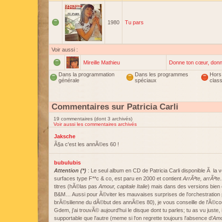
1980
Tu pars
Voir aussi :
Mireille Mathieu
Donne ton cœur, donn
Dans la programmation
Dans les programmes
Hors
générale
spéciaux
clas
Commentaires sur Patricia Carli
19 commentaires (dont 3 archivés)
Voir aussi les commentaires archivés
Jaksche
Ã§a c'est les annÃ©es 60 !
bubulubis
Attention (*)
: Le seul album en CD de Patricia Carli disponible Ã la 
surfaces type F**c & co, est paru en 2000 et contient
ArrÃªte, arrÃªt
titres (hÃ©las pas
Amour, capitale Italie
) mais dans des versions bien 
B&M… Aussi pour Ã©viter les mauvaises surprises de l'orchestration 
brÃ©silienne du dÃ©but des annÃ©es 80), je vous conseille de l'Ã©co
Gdem, j'ai trouvÃ© aujourd'hui le disque dont tu parles; tu as vu juste, i
supportable que l'autre (meme si l'on regrette toujours l'absence d'
Amou