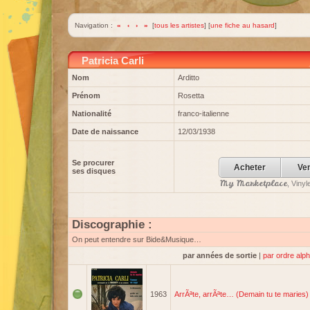
Navigation :
«
‹
›
»
[
tous les artistes
] [
une fiche au hasard
]
Patricia Carli
Nom
Arditto
Prénom
Rosetta
Nationalité
franco-italienne
Date de naissance
12/03/1938
Se procurer
Acheter
Ve
ses disques
My Marketplace
, Viny
Discographie :
On peut entendre sur Bide&Musique…
par années de sortie
|
par ordre alp
1963
ArrÃªte, arrÃªte… (Demain tu te maries)