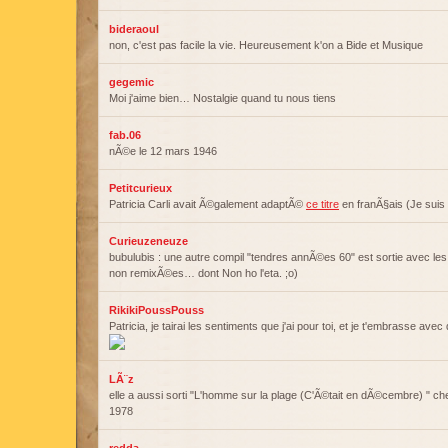
bideraoul
non, c'est pas facile la vie. Heureusement k'on a Bide et Musique
gegemic
Moi j'aime bien… Nostalgie quand tu nous tiens
fab.06
nÃ©e le 12 mars 1946
Petitcurieux
Patricia Carli avait Ã©galement adaptÃ©
ce titre
en franÃ§ais (Je suis 
Curieuzeneuze
bubulubis : une autre compil "tendres annÃ©es 60" est sortie avec l
non remixÃ©es… dont Non ho l'eta. ;o)
RikikiPoussPouss
Patricia, je tairai les sentiments que j'ai pour toi, et je t'embrasse avec 
LÃ¨z
elle a aussi sorti "L'homme sur la plage (C'Ã©tait en dÃ©cembre) " c
1978