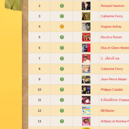
2
Renaud Hantson
3
Catherine Ferry
4
Hugues Aufray
5
Ricchi e Poveri
6
Elsa et Glenn Medei
7
C. JÃ©rÃ´me
8
Catherine Ferry
9
Jean-Pierre Mader
10
Philippe Cataldo
11
FrÃ©dÃ©ric Chatea
12
Bill Baxter
13
Al Bano et Romina 