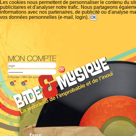
Les cookies nous permettent de personnaliser le contenu du si
publicitaires et d'analyser notre trafic. Nous partageons égalem
informations avec nos partenaires, de publicité ou d'analyse m
vos données personnelles (e-mail, login).
S'inscrire
|
Mot de passe perdu
fans