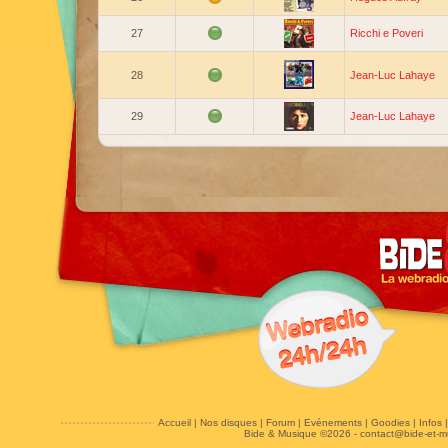
27
Ricchi e Poveri
28
Jean-Luc Lahaye
29
Jean-Luc Lahaye
Accueil
|
Nos disques
|
Forum
|
Evénements
|
Goodies
|
Infos
Bide & Musique ©2026 -
contact@bide-et-m