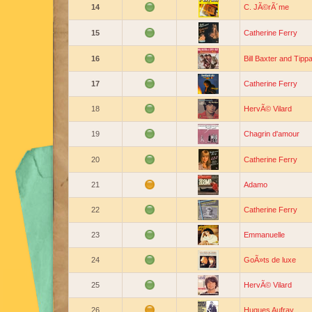
14
C. JÃ©rÃ´me
15
Catherine Ferry
16
Bill Baxter and Tippa
17
Catherine Ferry
18
HervÃ© Vilard
19
Chagrin d'amour
20
Catherine Ferry
21
Adamo
22
Catherine Ferry
23
Emmanuelle
24
GoÃ»ts de luxe
25
HervÃ© Vilard
26
Hugues Aufray