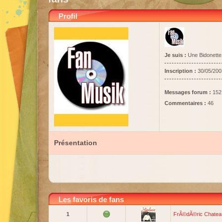
Profil
Je suis :
Une Bidonette
Inscription :
30/05/200
Messages forum :
152
Commentaires :
46
Présentation
Les favoris de fans
1
FrÃ©dÃ©ric Chatea