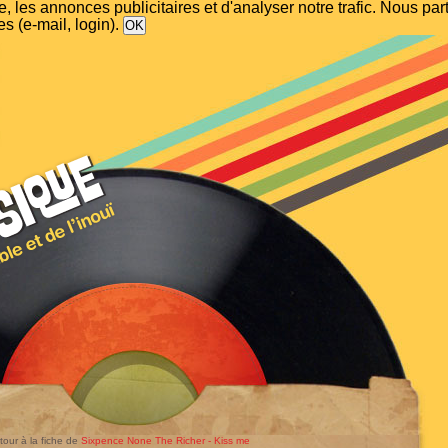
, les annonces publicitaires et d'analyser notre trafic. Nous p
s (e-mail, login).
tour à la fiche de
Sixpence None The Richer - Kiss me