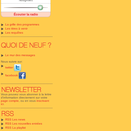
Noughties
Écouter la radio
La grille des programmes
Les titres à venir
Les requêtes
Le mur des messages
Nous suivre sur:
twitter
facebook
Vous pouvez vous abonner à la lettre
d'information directement sur votre
page compte
, ou en vous
inscrivant
ici
.
RSS Les news
RSS Les nouvelles entrées
RSS La playlist