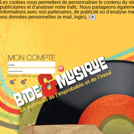
Les cookies nous permettent de personnaliser le contenu du si
publicitaires et d'analyser notre trafic. Nous partageons égalem
informations avec nos partenaires, de publicité ou d'analyse m
vos données personnelles (e-mail, login).
S'inscrire
|
Mot de passe perdu