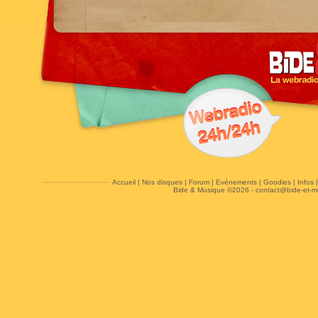
Accueil
|
Nos disques
|
Forum
|
Evénements
|
Goodies
|
Infos
Bide & Musique ©2026 -
contact@bide-et-m