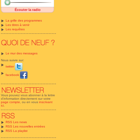
Écouter la radio
La grille des programmes
Les titres à venir
Les requêtes
Le mur des messages
Nous suivre sur:
twitter
facebook
Vous pouvez vous abonner à la lettre
d'information directement sur votre
page compte
, ou en vous
inscrivant
ici
.
RSS Les news
RSS Les nouvelles entrées
RSS La playlist