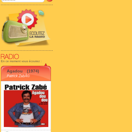
En ce moment vous écoutez :
Agadou
(1974)
Patrick ZabÃ©