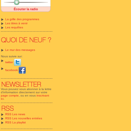
Écouter la radio
La grille des programmes
Les titres à venir
Les requêtes
Le mur des messages
Nous suivre sur:
twitter
facebook
Vous pouvez vous abonner à la lettre
d'information directement sur votre
page compte
, ou en vous
inscrivant
ici
.
RSS Les news
RSS Les nouvelles entrées
RSS La playlist