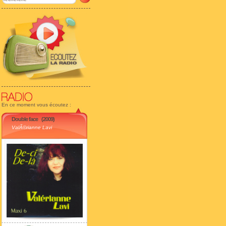
En ce moment vous écoutez :
Double face
(2009)
ValÃ©rianne Lavi