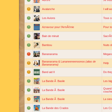
Aurore
Je veu
Avalanche
I will wa
Les Avions
Tous c
Aznavour pour l'ArmÃ©nie
Pour t
Bain de minuit
SacrÃ© 
Bambou
Nuits d
Bananarama
Megara
Bananarama & Lananeeneenoonoo
(alias de
Help
Bananarama)
Band aid II
Do the
La Bande Ã Basile
Les bi
Quand 
La Bande Ã Basile
couche
La Bande Ã Basile
La sies
La Bande des Crados
Les Cr