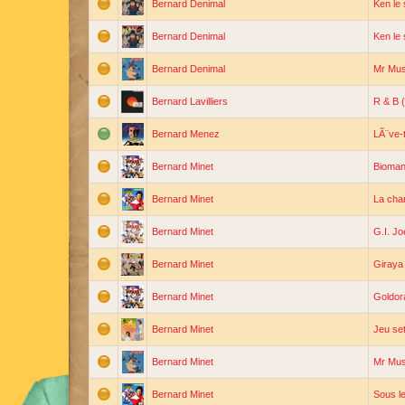
Bernard Denimal
Ken le 
Bernard Denimal
Ken le 
Bernard Denimal
Mr Musc
Bernard Lavilliers
R & B 
Bernard Menez
LÃ¨ve-t
Bernard Minet
Bioman
Bernard Minet
La cha
Bernard Minet
G.I. Jo
Bernard Minet
Giraya
Bernard Minet
Goldor
Bernard Minet
Jeu se
Bernard Minet
Mr Mu
Bernard Minet
Sous l