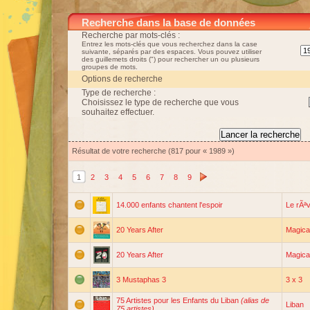
Recherche dans la base de données
Recherche par mots-clés :
Entrez les mots-clés que vous recherchez dans la case
suivante, séparés par des espaces. Vous pouvez utiliser
des guillemets droits (") pour rechercher un ou plusieurs
groupes de mots.
Options de recherche
Type de recherche :
Choisissez le type de recherche que vous
souhaitez effectuer.
Résultat de votre recherche (817 pour « 1989 »)
1
2
3
4
5
6
7
8
9
14.000 enfants chantent l'espoir
Le rÃª
20 Years After
Magica
20 Years After
Magica
3 Mustaphas 3
3 x 3
75 Artistes pour les Enfants du Liban
(alias de
Liban
75 artistes)