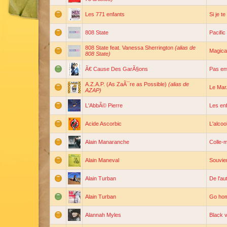
Les 771 enfants
Si je t
808 State
Pacific
808 State feat. Vanessa Sherrington
(alias de
Magica
808 State)
Ã€ Cause Des GarÃ§ons
Pas env
A.Z.A.P. (As ZaÃ¯re as Possible)
(alias de
Le Mar
AZAP)
L'AbbÃ© Pierre
Les en
Acide Ascorbic
L'alcoo
Alain Manaranche
Colle-m
Alain Maneval
Souvien
Alain Turban
De l'au
Alain Turban
Go ho
Alannah Myles
Black v