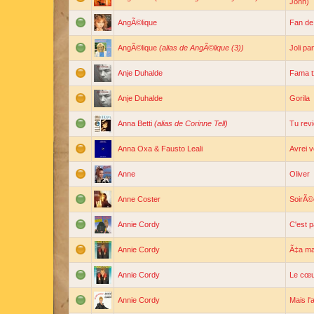
John)
AngÃ©lique
Fan de
AngÃ©lique
(alias de AngÃ©lique (3))
Joli pan
Anje Duhalde
Fama t
Anje Duhalde
Gorila
Anna Betti
(alias de Corinne Tell)
Tu revi
Anna Oxa & Fausto Leali
Avrei v
Anne
Oliver
Anne Coster
SoirÃ©
Annie Cordy
C'est p
Annie Cordy
Ã‡a ma
Annie Cordy
Le cœ
Annie Cordy
Mais l