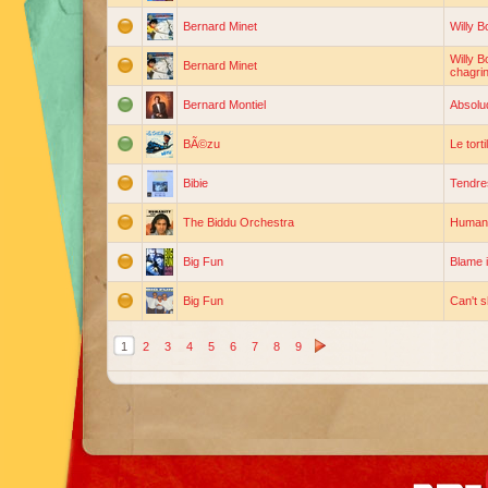
Bernard Minet
Willy B
Willy 
Bernard Minet
chagri
Bernard Montiel
Absolu
BÃ©zu
Le torti
Bibie
Tendre
The Biddu Orchestra
Humani
Big Fun
Blame i
Big Fun
Can't s
1
2
3
4
5
6
7
8
9