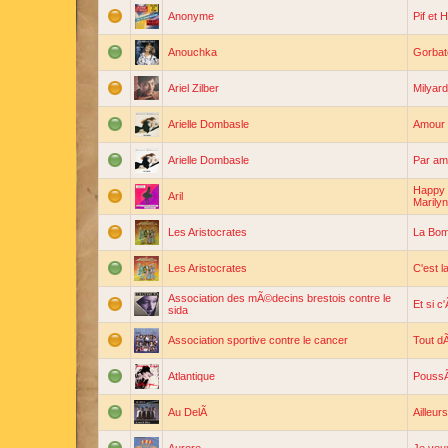
Anonyme
Pif et 
Anouchka
Gorbat
Ariel Zilber
Milyard
Arielle Dombasle
Amour
Arielle Dombasle
Par am
Happy b
Aril
Marilyn
Les Aristocrates
La Bo
Les Aristocrates
C'est l
Association des mÃ©decins brestois contre le
Et si c'
sida
Association sportive contre le cancer
Tout d
Atlantique
PoussÃ
Au DelÃ
Ailleurs