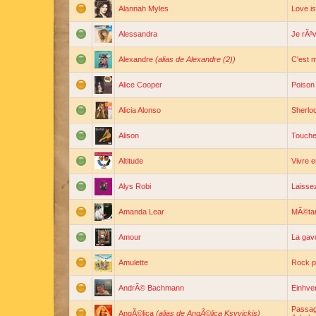
Alannah Myles
Love is
Alessandra
Je rÃªv
Alexandre
(alias de Alexandre (2))
C'est 
Alice Cooper
Poison
Alicia Alonso
Sherlo
Alison
Touche
Altitude
Vivre 
Alys Robi
Laisse
Amanda Lear
MÃ©ta
Amour
La gavo
Amulette
Rock p
AndrÃ© Bachmann
Einhve
Passag
AngÃ©lica
(alias de AngÃ©lica Ksyvickis)