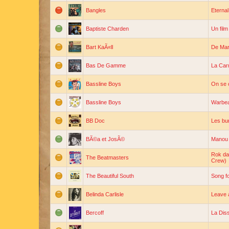
Bangles
Eternal
Baptiste Charden
Un film
Bart KaÃ«ll
De Mar
Bas De Gamme
La Car
Bassline Boys
On se 
Bassline Boys
Warbea
BB Doc
Les bu
BÃ©a et JosÃ©
Manou
Rok da
The Beatmasters
Crew)
The Beautiful South
Song f
Belinda Carlisle
Leave a
Bercoff
La Dis