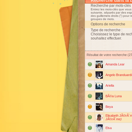
Recherche dans la 
Recherche par mots-clés 
Entrez les mots-clés que vous
suivante, séparés par des esp
des guillemets droits (") pour 
groupes de mots.
Options de recherche
Type de recherche :
Choisissez le type de re
souhaitez effectuer.
Résultat de votre recherche (2
Amanda Lear
Angelo Branduardi
Ariella
BÃ©a Luna
Beya
Elisabeth JÃ©rÃ´
JÃ©rÃ´me)
Elsa