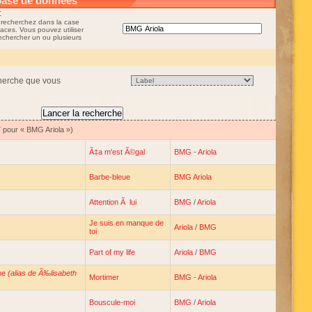
base de données
:
 recherchez dans la case
aces. Vous pouvez utiliser
rechercher un ou plusieurs
cherche que vous
7 pour « BMG Ariola »)
Ã‡a m'est Ã©gal
BMG
-
Ariola
Barbe-bleue
BMG Ariola
Attention Ã lui
BMG
/
Ariola
Je suis en manque de
Ariola
/
BMG
toi
Part of my life
Ariola
/
BMG
me
(alias de Ã‰lisabeth
Mortimer
BMG
-
Ariola
Bouscule-moi
BMG
/
Ariola