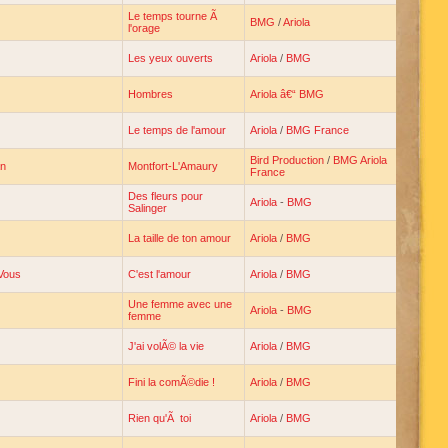
Le temps tourne Ã
BMG
/
Ariola
l'orage
Les yeux ouverts
Ariola
/
BMG
Hombres
Ariola â€“ BMG
Le temps de l'amour
Ariola
/
BMG France
Bird Production
/
BMG Ariola
n
Montfort-L'Amaury
France
Des fleurs pour
Ariola
-
BMG
Salinger
La taille de ton amour
Ariola
/
BMG
Vous
C'est l'amour
Ariola
/
BMG
Une femme avec une
Ariola
-
BMG
femme
J'ai volÃ© la vie
Ariola
/
BMG
Fini la comÃ©die !
Ariola
/
BMG
Rien qu'Ã toi
Ariola
/
BMG