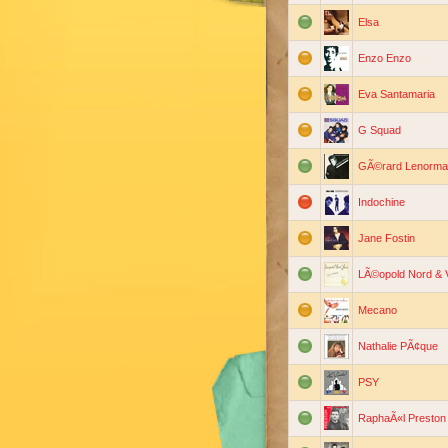
Elsa
Enzo Enzo
Eva Santamaria
G Squad
GÃ©rard Lenorma
Indochine
Jane Fostin
LÃ©opold Nord & 
Mecano
Nathalie PÃ¢que
PSY
RaphaÃ«l Preston