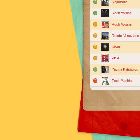
Reporters
Roch Voisine
Roch Voisine
Rondo' Veneziano
Silver
VISA
Yianna Katsoulos
Zouk Machine