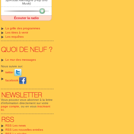
SpÃ©cial Allemagne (Flop und
Musik)
Écouter la radio
La grille des programmes
Les titres à venir
Les requêtes
Le mur des messages
Nous suivre sur:
twitter
facebook
Vous pouvez vous abonner à la lettre
d'information directement sur votre
page compte
, ou en vous
inscrivant
ici
.
RSS Les news
RSS Les nouvelles entrées
RSS La playlist