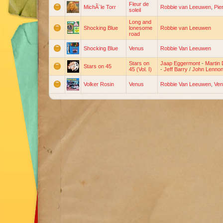
Fleur de
MichÃ¨le Torr
Robbie van Leeuwen
,
Pie
soleil
Long and
Shocking Blue
lonesome
Robbie van Leeuwen
road
Shocking Blue
Venus
Robbie Van Leeuwen
Stars on
Jaap Eggermont
-
Martin 
Stars on 45
45 (Vol. I)
-
Jeff Barry
/
John Lenno
Volker Rosin
Venus
Robbie Van Leeuwen
,
Ven