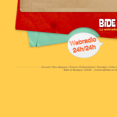
Accueil
|
Nos disques
|
Forum
|
Evénements
|
Goodies
|
Infos
Bide & Musique ©2026 -
contact@bide-et-m