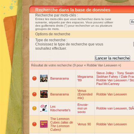
Recherche dans la base de données
Recherche par mots-clés :
Entrez les mots-clés que vous recherchez dans la case
suivante, séparés par des espaces. Vous pouvez utiliser
des guillemets droits (") pour rechercher un ou plusieurs
groupes de mots.
Options de recherche
Type de recherche :
Choisissez le type de recherche que vous
souhaitez effectuer.
Résultat de votre recherche (9 pour « Robbie Van Leeuwen »)
Steve Jolley
-
Tony Swain
Megarama
Siobhan Fahey
/
Dale Fra
Bananarama
'89
Robbie Van Leeuwen
/
St
Paul McCartney
Venus
Bananarama
(Extended
Robbie Van Leeuwen
mix)
Envoie-
Les
moi un
Robbie van Leeuwen
,
StÃ
Kitschenette's
sexto
The Lemmon
Cubes
(alias de
Venus 90
Robbie Van Leeuwen
The Lemmon
Cubes)