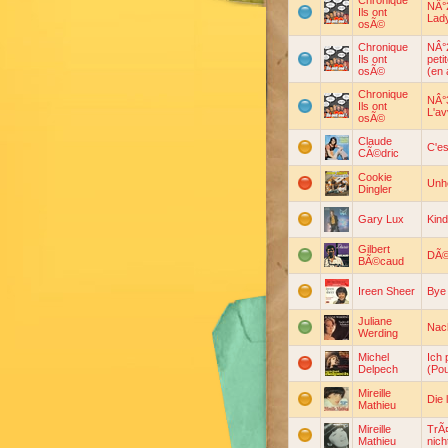
Chronique
NÂ°2
Ils ont
Lady
osÃ©
Chronique
NÂ°
Ils ont
peti
osÃ©
(en 
Chronique
NÂ°3
Ils ont
L'av
osÃ©
Claude
C'es
CÃ©dric
Cookie
Unhe
Dingler
Gary Lux
Kind
Gilbert
DÃ©
BÃ©caud
Ireen Sheer
Bye 
Juliane
Nach
Werding
Michel
Ich 
Delpech
(Pour
Mireille
Die 
Mathieu
Mireille
TrÃ
Mathieu
nich