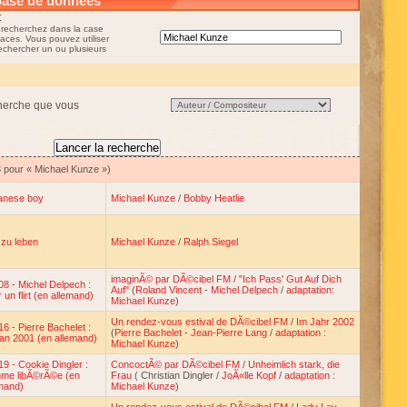
base de données
:
 recherchez dans la case
aces. Vous pouvez utiliser
rechercher un ou plusieurs
cherche que vous
3 pour « Michael Kunze »)
anese boy
Michael Kunze
/
Bobby Heatlie
 zu leben
Michael Kunze
/
Ralph Siegel
imaginÃ© par DÃ©cibel FM
/
"Ich Pass' Gut Auf Dich
8 - Michel Delpech :
Auf"
(
Roland Vincent
-
Michel Delpech
/
adaptation:
 un flirt (en allemand)
Michael Kunze
)
Un rendez-vous estival de DÃ©cibel FM
/
Im Jahr 2002
6 - Pierre Bachelet :
(
Pierre Bachelet
-
Jean-Pierre Lang
/
adaptation :
'an 2001 (en allemand)
Michael Kunze
)
9 - Cookie Dingler :
ConcoctÃ© par DÃ©cibel FM
/
Unheimlich stark
,
die
me libÃ©rÃ©e (en
Frau
( Christian Dingler /
JoÃ«lle Kopf
/
adaptation :
mand)
Michael Kunze
)