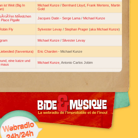
n ist Weit (Big In
Michael Kunze
/
Bernhard Lloyd
,
Frank Mertens
,
Martin
an)
Gold
 sÃ¼ÃŸen MÃ¤dchen
Jacques Datin
-
Serge Lama
/
Michael Kunze
Place Pigalle
Robin Fly
Sylvester Levay
/
Stephan Prager
(
aka Michael Kunze
)
egram
Michael Kunze
/
Silvester Levay
Liebeslied (l'avventura)
Eric Charden
- Michael Kunze
hund, eine katze und
Michael Kunze
, Antonio Carlos Jobim
e maus