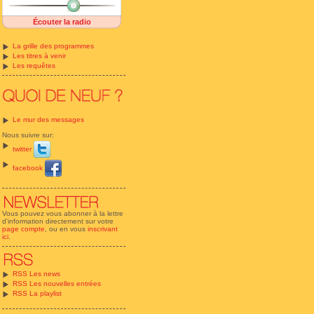
Écouter la radio
La grille des programmes
Les titres à venir
Les requêtes
Le mur des messages
Nous suivre sur:
twitter
facebook
Vous pouvez vous abonner à la lettre
d'information directement sur votre
page compte
, ou en vous
inscrivant
ici
.
RSS Les news
RSS Les nouvelles entrées
RSS La playlist