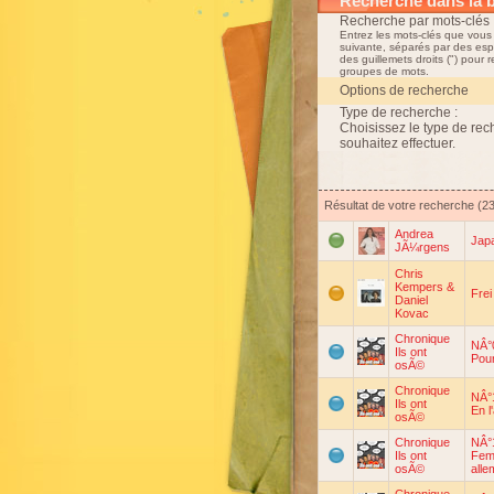
Recherche dans la 
Recherche par mots-clés 
Entrez les mots-clés que vous
suivante, séparés par des esp
des guillemets droits (") pour 
groupes de mots.
Options de recherche
Type de recherche :
Choisissez le type de re
souhaitez effectuer.
Résultat de votre recherche (2
Andrea
Jap
JÃ¼rgens
Chris
Kempers &
Frei
Daniel
Kovac
Chronique
NÂ°0
Ils ont
Pour
osÃ©
Chronique
NÂ°1
Ils ont
En l
osÃ©
Chronique
NÂ°1
Ils ont
Fem
osÃ©
alle