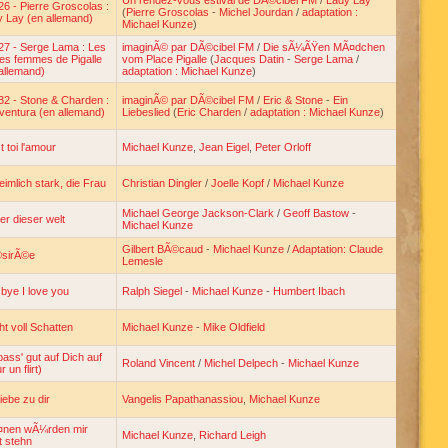
Un rendez-vous estival de DÃ©cibel FM
/
Lady Lay
6 - Pierre Groscolas :
(
Pierre Groscolas
-
Michel Jourdan
/
adaptation :
 Lay (en allemand)
Michael Kunze
)
27 - Serge Lama : Les
imaginÃ© par DÃ©cibel FM
/
Die sÃ¼ÃŸen MÃ¤dchen
tes femmes de Pigalle
vom Place Pigalle
(
Jacques Datin
-
Serge Lama
/
allemand)
adaptation : Michael Kunze
)
2 - Stone & Charden :
imaginÃ© par DÃ©cibel FM
/
Eric & Stone
-
Ein
ventura (en allemand)
Liebeslied
(
Eric Charden
/
adaptation : Michael Kunze
)
t toi l'amour
Michael Kunze
,
Jean Eigel
,
Peter Orloff
imlich stark, die Frau
Christian Dingler
/
Joelle Kopf
/
Michael Kunze
Michael George Jackson-Clark
/
Geoff Bastow
-
er dieser welt
Michael Kunze
Gilbert BÃ©caud
-
Michael Kunze
/
Adaptation: Claude
sirÃ©e
Lemesle
bye I love you
Ralph Siegel
-
Michael Kunze
-
Humbert Ibach
t voll Schatten
Michael Kunze
-
Mike Oldfield
pass' gut auf Dich auf
Roland Vincent
/
Michel Delpech
-
Michael Kunze
 un flirt)
liebe zu dir
Vangelis Papathanassiou
,
Michael Kunze
¤nen wÃ¼rden mir
Michael Kunze
,
Richard Leigh
t stehn