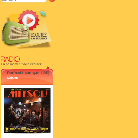
En ce moment vous écoutez :
Rock'n'roll is back again
(1980)
Mitsou