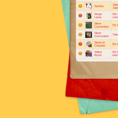
Japa
Sandra
Jap
Serge
Die
Lama
vom 
Silver
Fly 
Convention
Silver
Tel
Convention
Stone et
Ein 
Charden
Volker
Ein 
Rozin
ein