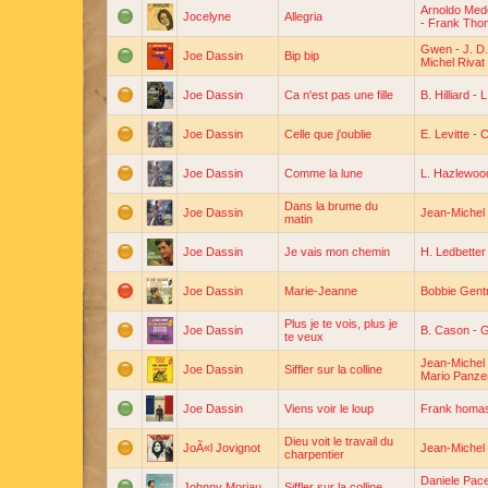
Arnoldo Med
Jocelyne
Allegria
-
Frank Tho
Gwen
-
J. D
Joe Dassin
Bip bip
Michel Rivat
Joe Dassin
Ca n'est pas une fille
B. Hilliard
-
L
Joe Dassin
Celle que j'oublie
E. Levitte
-
C
Joe Dassin
Comme la lune
L. Hazlewoo
Dans la brume du
Joe Dassin
Jean-Michel 
matin
Joe Dassin
Je vais mon chemin
H. Ledbetter
Joe Dassin
Marie-Jeanne
Bobbie Gent
Plus je te vois, plus je
Joe Dassin
B. Cason
-
G
te veux
Jean-Michel 
Joe Dassin
Siffler sur la colline
Mario Panzer
Joe Dassin
Viens voir le loup
Frank homa
Dieu voit le travail du
JoÃ«l Jovignot
Jean-Michel 
charpentier
Daniele Pac
Johnny Moriau
Siffler sur la colline