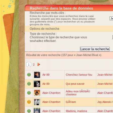
Recherche dans la base de données
Recherche par mots-clés :
Entrez les mots-clés que vous recherchez dans la case
suivante, séparés par des espaces. Vous pouvez utiliser
des guillemets droits (") pour rechercher un ou plusieurs
groupes de mots.
Options de recherche
Type de recherche :
Choisissez le type de recherche que vous
souhaitez effectuer.
Résultat de votre recherche (157 pour « Jean-Michel Rivat »)
1
2
Air 89
Cherchez l'amour fou
Jean-Michel 
Air 89
Qui peut savoir
Jean-Michel 
Adieu mon bÃ©bÃ©
Alain Chamfort
Alain Chamfo
chanteur
Alain Chamfort
GÃ©ant
Jay Alanski
Alain Chamfort
Madona, madona
Alain Chamfo