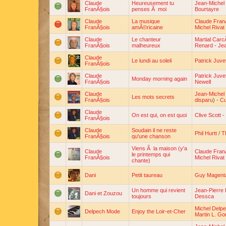
Claude
Heureusement tu
Jean-Michel 
FranÃ§ois
penses Ã moi
Bourtayre
Claude
La musique
Claude Fran
FranÃ§ois
amÃ©ricaine
Michel Rivat
Claude
Le chanteur
Martial Carc
FranÃ§ois
malheureux
Renard
-
Jea
Claude
Le lundi au soleil
Patrick Juve
FranÃ§ois
Claude
Patrick Juve
Monday morning again
FranÃ§ois
Newell
Claude
Jean-Michel 
Les mots secrets
FranÃ§ois
disparu
) -
Cu
Claude
On est qui, on est quoi
Clive Scott
-
FranÃ§ois
Claude
Soudain il ne reste
Phil Hurtt
/
T
FranÃ§ois
qu'une chanson
Viens Ã la maison (y'a
Claude
Claude Fran
le printemps qui
FranÃ§ois
Michel Rivat
chante)
Dani
Petit taureau
Guy Magent
Un homme qui revient
Jean-Pierre 
Dani et Zouzou
toujours
Dessca
Michel Delp
Delpech Mode
Enjoy the Loir-et-Cher
Martin L. Go