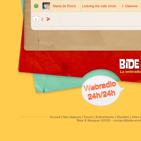
Maria de Rossi
Leaving the side show
J. Dawnes
-
1
2
Accueil
|
Nos disques
|
Forum
|
Evénements
|
Goodies
|
Infos
Bide & Musique ©2026 -
contact@bide-et-m