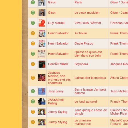
Gisor
Partir
Gisor
/
Domi
Gisor
Le vieux musicien
Gisor
-
Jean
Guy Mardel
Vive Louis BlÃ©riot
Christian Sar
Henri Salvador
Atchoum
Frank Thom
Henri Salvador
Oncle Picsou
Frank Thom
Qu'est-ce qu'on est
Henri Salvador
Frank Thom
bien dans son bain !
HervÃ© Vilard
Sayonara
Jacques Re
Jacques
Martine, son
Laisse aller la musique
Ã‰ric Char
orchestre et ses
chanteurs
Serre la main d'un petit
Jany Leroy
Jean-Michel 
homme
JÃ©rÃ©mie
Le lundi au soleil
Franck Tho
Kisling
Joue quelque chose de
Claude Fran
Jimmy Styling
simple
Michel Rivat
Le chanteur
Martial Carc
Jimmy Styling
malheureux
Renard
-
Jea