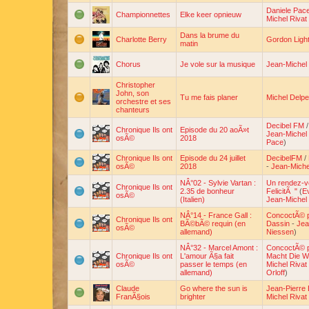
Daniele Pac
Championnettes
Elke keer opnieuw
Michel Rivat
Dans la brume du
Charlotte Berry
Gordon Light
matin
Chorus
Je vole sur la musique
Jean-Michel 
Christopher
John, son
Tu me fais planer
Michel Delp
orchestre et ses
chanteurs
Decibel FM
Chronique Ils ont
Episode du 20 aoÃ»t
Jean-Michel 
osÃ©
2018
Pace
)
Chronique Ils ont
Episode du 24 juillet
DecibelFM
/
osÃ©
2018
-
Jean-Miche
NÂ°02 - Sylvie Vartan :
Un rendez-v
Chronique Ils ont
2.35 de bonheur
FelicitÃ "
(
E
osÃ©
(Italien)
Jean-Michel 
NÂ°14 - France Gall :
ConcoctÃ© 
Chronique Ils ont
BÃ©bÃ© requin (en
Dassin
-
Jea
osÃ©
allemand)
Niessen
)
NÂ°32 - Marcel Amont :
ConcoctÃ© 
Chronique Ils ont
L'amour Ã§a fait
Macht Die W
osÃ©
passer le temps (en
Michel Rivat
allemand)
Orloff
)
Claude
Go where the sun is
Jean-Pierre 
FranÃ§ois
brighter
Michel Rivat