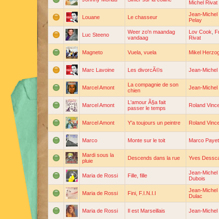
Michel Rivat
Jean-Michel 
Louane
Le chasseur
Pelay
Weer zo'n maandag
Lov Cook
,
F
Luc Steeno
vandaag
Rivat
Magneto
Vuela, vuela
Mikel Herzo
Marc Lavoine
Les divorcÃ©s
Jean-Michel 
La compagnie de son
Marcel Amont
Jean-Michel 
chien
L'amour Ã§a fait
Marcel Amont
Roland Vinc
passer le temps
Marcel Amont
Y'a toujours un peintre
Roland Vinc
Marco
Monte sur le toit
Marco Payet
Mardi sous la
Descends dans la rue
Yves Dessc
pluie
Jean-Michel 
Maria de Rossi
Fille, fille
Dubois
Jean-Michel 
Maria de Rossi
Fini, F.I.N.I.I
Dulac
Maria de Rossi
Il est Marseillais
Jean-Michel 