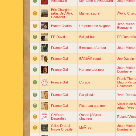
Ã‰douard
My name is Ã‰douard
Jean-Michel 
Eric Charden
(alias de Ã‰ric
Maman sucre
Ã‰ric Char
Charden)
Jean-Michel 
Esther Ofarim
Un prince en Avignon
Bourtayre
FR David
Bal, joli bal
FR Destrefle
France Gall
5 minutes d'amour
Jean-Michel 
France Gall
BÃ©bÃ© requin
Joe Dassin
Jean-Michel 
France Gall
Homme tout petit
Bourtayre
Frank Thom
France Gall
L'orage
Mauro Panzi
Colombier
France Gall
Par plaisir
Yves Dessc
Vinicius de 
France Gall
Plus haut que moi
adapt. Yves
GÃ©rard
Quand j'Ã©tais
Roland Vinc
Depardieu
chanteur
Gilles Dreu &
Jean-Michel 
MoÃ¯se
Nicole Croisille
Bourtayre