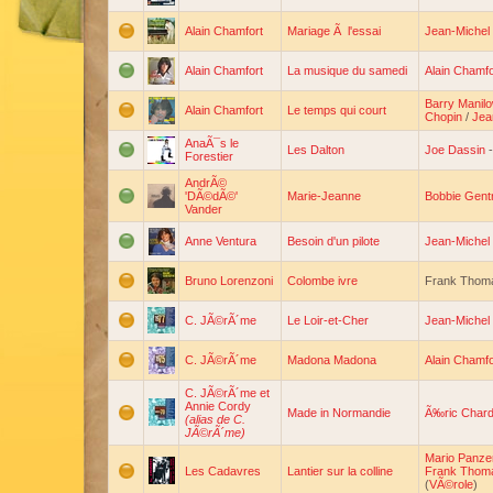
Alain Chamfort
Mariage Ã l'essai
Jean-Michel 
Alain Chamfort
La musique du samedi
Alain Chamfo
Barry Manil
Alain Chamfort
Le temps qui court
Chopin
/
Jea
AnaÃ¯s le
Les Dalton
Joe Dassin
Forestier
AndrÃ©
'DÃ©dÃ©'
Marie-Jeanne
Bobbie Gent
Vander
Anne Ventura
Besoin d'un pilote
Jean-Michel 
Bruno Lorenzoni
Colombe ivre
Frank Thom
C. JÃ©rÃ´me
Le Loir-et-Cher
Jean-Michel 
C. JÃ©rÃ´me
Madona Madona
Alain Chamfo
C. JÃ©rÃ´me et
Annie Cordy
Made in Normandie
Ã‰ric Char
(alias de C.
JÃ©rÃ´me)
Mario Panzer
Les Cadavres
Lantier sur la colline
Frank Thom
(
VÃ©role
)