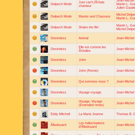
Jean-Michel 
Just can't j'Ã©tais
Delpech Mode
Martin L. Go
chanteur
Julien Gauti
Michel Delp
Delpech Mode
Master and Chasseur
Martin L. Go
Martin L. Go
Delpech Mode
Shake the flirt
Michel Delp
Desireless
Animal
Jean-Michel 
Elle est comme les
Desireless
Jean-Michel 
Ã©toiles
Desireless
John
Jean-Michel 
Desireless
John (Remix)
Jean-Michel 
Desireless
Qui sommes-nous ?
Jean-Michel 
Desireless
Voyage voyage
Jean-Michel 
Voyage, Voyage
Desireless
Jean-Michel 
(Extended remix)
Eddy Mitchell
La Marie Jeanne
Thomas B. G
Les hallucinations
Ã‰douard
Jean-Michel 
d'Ã‰douard