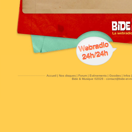
Accueil
|
Nos disques
|
Forum
|
Evénements
|
Goodies
|
Infos
Bide & Musique ©2026 -
contact@bide-et-m