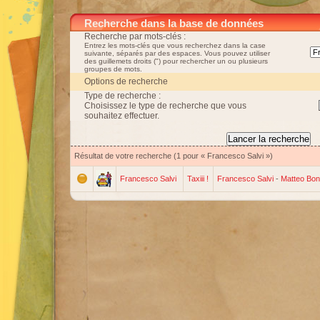
Recherche dans la base de données
Recherche par mots-clés :
Entrez les mots-clés que vous recherchez dans la case
suivante, séparés par des espaces. Vous pouvez utiliser
des guillemets droits (") pour rechercher un ou plusieurs
groupes de mots.
Options de recherche
Type de recherche :
Choisissez le type de recherche que vous
souhaitez effectuer.
Résultat de votre recherche (1 pour « Francesco Salvi »)
Francesco Salvi
Taxiii !
Francesco Salvi
-
Matteo Bon