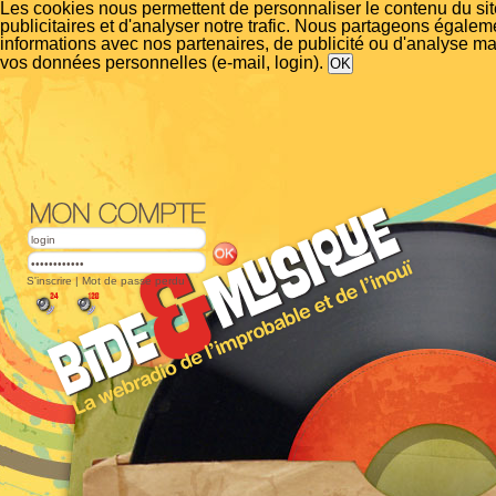
Les cookies nous permettent de personnaliser le contenu du si
publicitaires et d'analyser notre trafic. Nous partageons égalem
informations avec nos partenaires, de publicité ou d'analyse m
vos données personnelles (e-mail, login).
S'inscrire
|
Mot de passe perdu